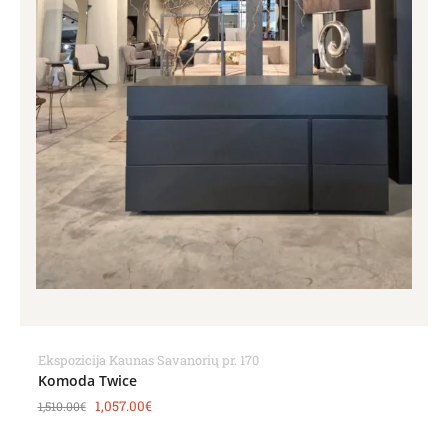
Ekspozicija Kaunas Savanorių pr. 170
Komoda Twice
1,057.00
€
1,510.00
€