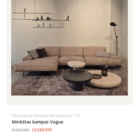
Ekspozicija Kaunas Savanorių pr. 170
Minkštas kampas Vogue
12,048.00
€
17,212.00
€