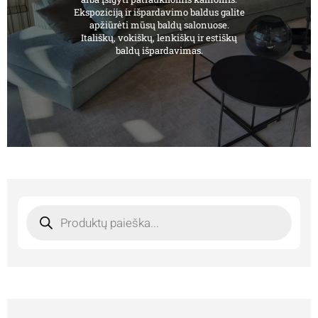
Ekspoziciją ir išpardavimo baldus galite
apžiūrėti mūsų baldų salonuose.
Itališkų, vokiškų, lenkiškų ir estiškų
baldų išpardavimas.
Products
search