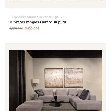
Ekspozicija Kaunas Savanorių pr. 170
Minkštas kampas Libreto su pufu
3,630.00
€
4,270.00
€