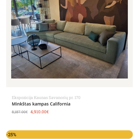
Ekspozicija Kaunas Savanorių pr. 170
Minkštas kampas California
4,910.00
€
8,187.00
€
Original
Current
-25%
price
price