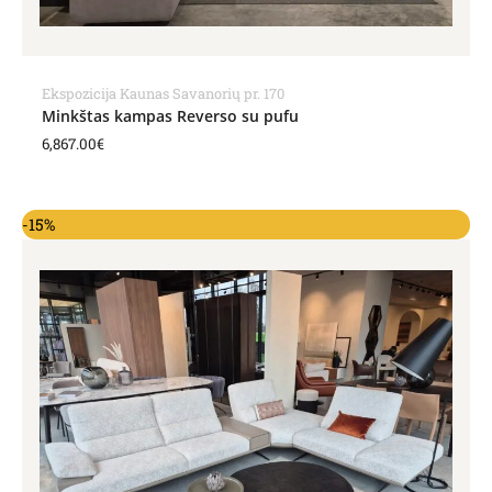
Ekspozicija Kaunas Savanorių pr. 170
Minkštas kampas Reverso su pufu
6,867.00
€
Original
Current
-15%
price
price
was:
is:
5,250.00€.
4,463.00€.