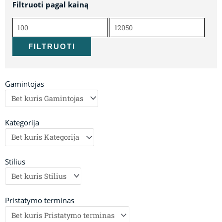
Filtruoti pagal kainą
Min
Maks
kaina
kaina
FILTRUOTI
Gamintojas
Kategorija
Stilius
Pristatymo terminas