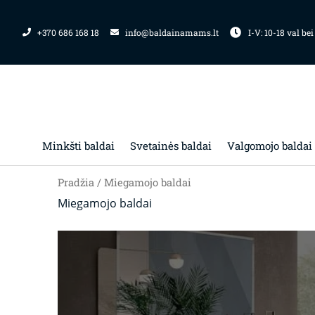
Pereiti
prie
+370 686 168 18
info@baldainamams.lt
I-V: 10-18 val bei
turinio
Minkšti baldai
Svetainės baldai
Valgomojo baldai
Pradžia
/ Miegamojo baldai
Miegamojo baldai