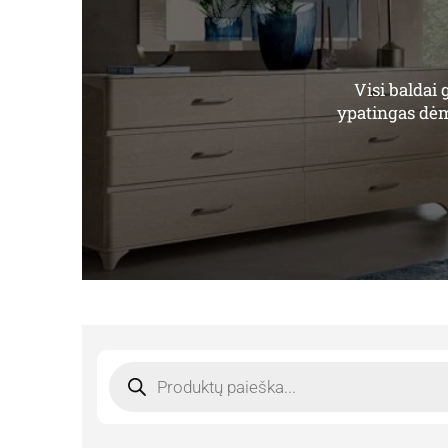
Visi baldai
ypatingas dėme
Products
search