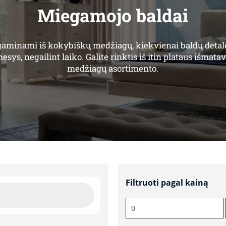
Miegamojo baldai
 gaminami iš kokybiškų medžiagų, kiekvienai baldų detal
sys, negailint laiko. Galite rinktis iš itin plataus išmata
medžiagų asortimento.
Filtruoti pagal kainą
Min
kaina