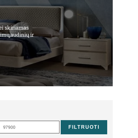
ei skiriamas
vimų,audinių ir
Maks
kaina
FILTRUOTI