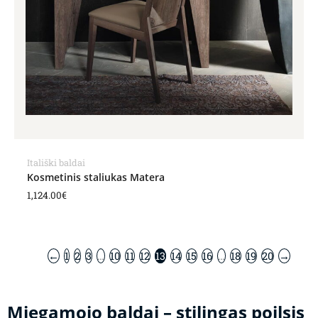
Itališki baldai
Kosmetinis staliukas Matera
1,124.00
€
←
1
2
3
…
10
11
12
13
14
15
16
…
18
19
20
→
Miegamojo baldai – stilingas poilsis