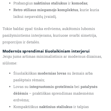
Prabangius
naktinius staliukus
ir
komodas
;
Retro stiliaus miegamojo komplektus
, kurie kuria
laikui nepavaldų įvaizdį.
Tokie baldai ypač tinka erdviems, aukštomis lubomis
pasižymintiems interjerams, kuriuose svarbi simetrija,
proporcijos ir detalės.
Modernūs sprendimai šiuolaikiniam interjerui
Jeigu jums artimas minimalistinis ar modernus dizainas,
siūlome:
Šiuolaikiškas
modernias lovas
su žemais arba
paslėptais rėmais;
Lovas su
integruotomis grotelėmis
bei
patalynės
dėžėmis
– praktiškas sprendimas mažesnėms
erdvėms;
Kompaktiškus
naktinius staliukus
ir talpias