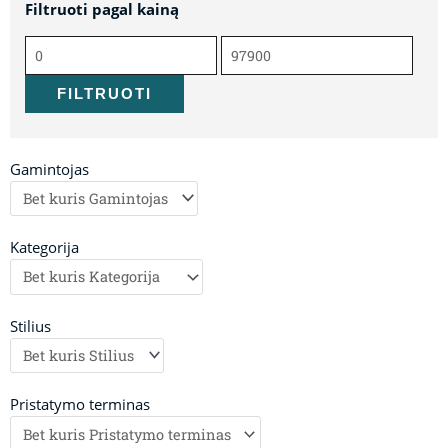
Filtruoti pagal kainą
Min
Maks
kaina
kaina
FILTRUOTI
Gamintojas
Kategorija
Stilius
Pristatymo terminas