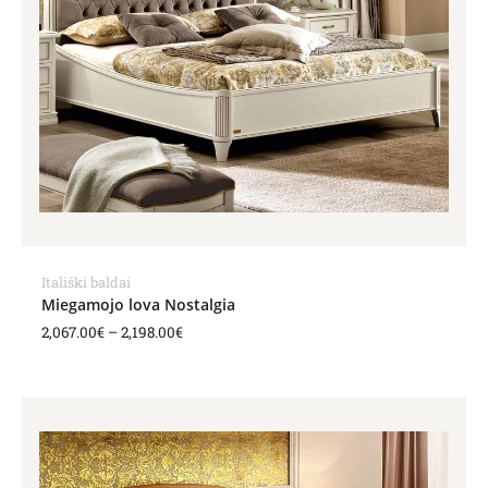
Itališki baldai
Miegamojo lova Nostalgia
2,067.00
€
–
2,198.00
€
Price
range:
2,067.00€
through
2,220.00€