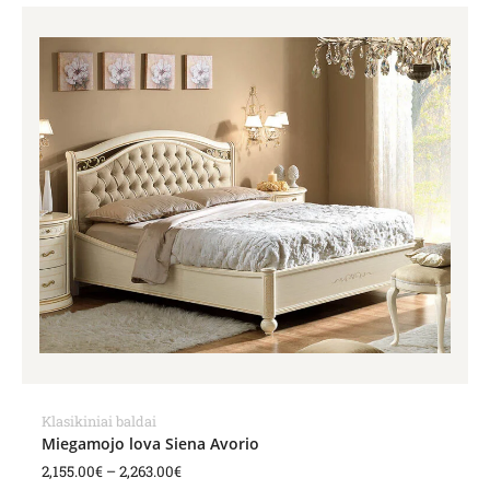
Price
range:
2,155.00€
through
2,263.00€
Klasikiniai baldai
Miegamojo lova Siena Avorio
2,155.00
€
–
2,263.00
€