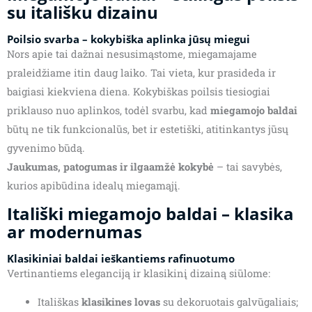
su itališku dizainu
Poilsio svarba – kokybiška aplinka jūsų miegui
Nors apie tai dažnai nesusimąstome, miegamajame
praleidžiame itin daug laiko. Tai vieta, kur prasideda ir
baigiasi kiekviena diena. Kokybiškas poilsis tiesiogiai
priklauso nuo aplinkos, todėl svarbu, kad
miegamojo baldai
būtų ne tik funkcionalūs, bet ir estetiški, atitinkantys jūsų
gyvenimo būdą.
Jaukumas, patogumas ir ilgaamžė kokybė
– tai savybės,
kurios apibūdina idealų miegamąjį.
Itališki miegamojo baldai – klasika
ar modernumas
Klasikiniai baldai ieškantiems rafinuotumo
Vertinantiems eleganciją ir klasikinį dizainą siūlome:
Itališkas
klasikines lovas
su dekoruotais galvūgaliais;