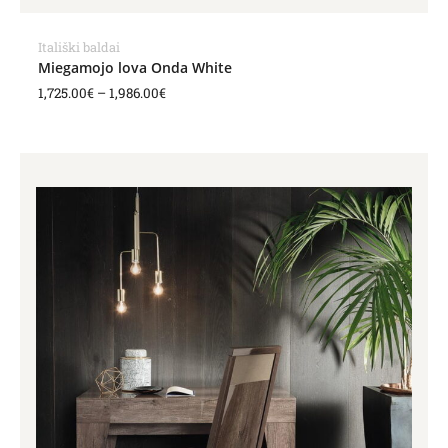
Itališki baldai
Miegamojo lova Onda White
1,725.00
€
–
1,986.00
€