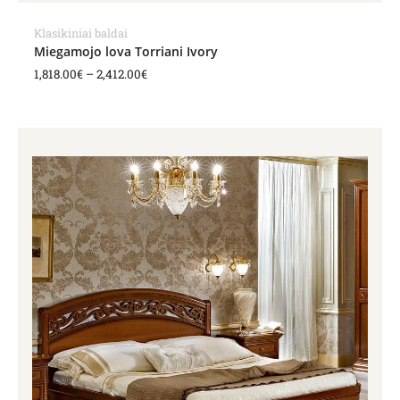
Klasikiniai baldai
Miegamojo lova Torriani Ivory
1,818.00
€
–
2,412.00
€
Price
range:
2,129.00€
through
2,284.00€