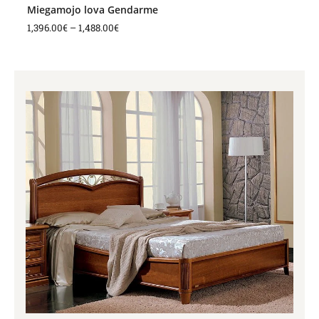
Miegamojo lova Gendarme
1,396.00
€
–
1,488.00
€
Price
range:
1,616.00€
through
1,730.00€