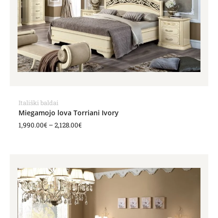
Itališki baldai
Miegamojo lova Torriani Ivory
1,990.00
€
–
2,128.00
€
Price
range:
2,327.00€
through
2,444.00€