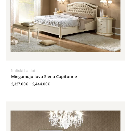
Itališki baldai
Miegamojo lova Siena Capitonne
2,327.00
€
–
2,444.00
€
Price
range:
1,889.00€
through
2,432.00€