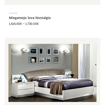
Lovos
Miegamojo lova Nostalgia
1,616.00
€
–
1,730.00
€
Price
range:
1,725.00€
through
1,986.00€