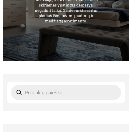
skiriamas ypatingas dėmesys,
negailint laiko. Galite rinktis iš itin
plataus išmatavimų,audinių ir
medžiagų asortimento.
Products
search