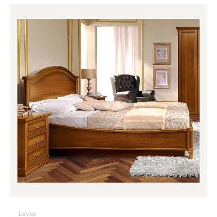
Price
range:
1,396.00€
through
1,488.00€
Lovos