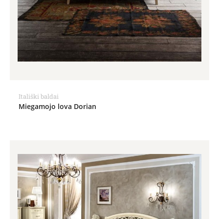
Itališki baldai
Miegamojo lova Dorian
Price
range:
1,990.00€
through
2,128.00€