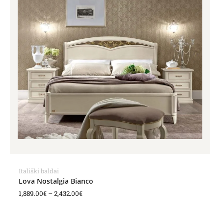
Itališki baldai
Lova Nostalgia Bianco
1,889.00
€
–
2,432.00
€