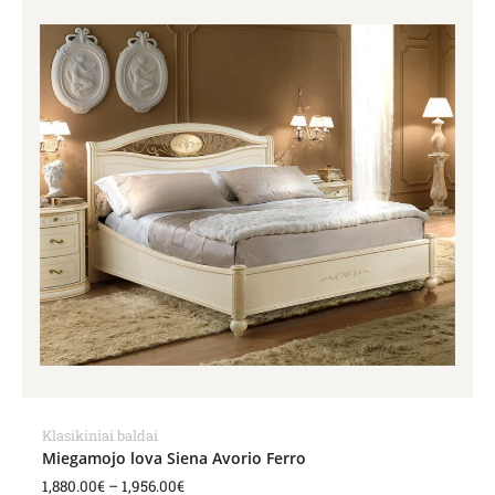
Price
range:
1,880.00€
through
1,956.00€
Klasikiniai baldai
Miegamojo lova Siena Avorio Ferro
1,880.00
€
–
1,956.00
€