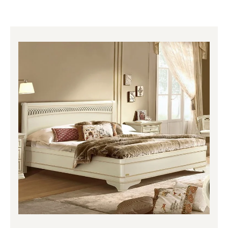
Price
range:
1,818.00€
through
2,412.00€