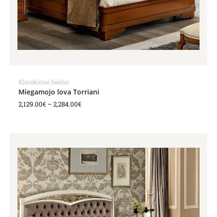
Klasikiniai baldai
Miegamojo lova Torriani
2,129.00
€
–
2,284.00
€
Price
range:
2,067.00€
through
2,198.00€