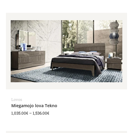
Price
range:
1,035.00€
through
1,536.00€
Lovos
Miegamojo lova Tekno
1,035.00
€
–
1,536.00
€