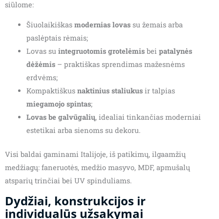
siūlome:
Šiuolaikiškas
modernias lovas
su žemais arba
paslėptais rėmais;
Lovas su
integruotomis grotelėmis
bei
patalynės
dėžėmis
– praktiškas sprendimas mažesnėms
erdvėms;
Kompaktiškus
naktinius staliukus
ir talpias
miegamojo spintas
;
Lovas be galvūgalių
, idealiai tinkančias moderniai
estetikai arba sienoms su dekoru.
Visi baldai gaminami Italijoje, iš patikimų, ilgaamžių
medžiagų: faneruotės, medžio masyvo, MDF, apmušalų
atsparių trinčiai bei UV spinduliams.
Dydžiai, konstrukcijos ir
individualūs užsakymai