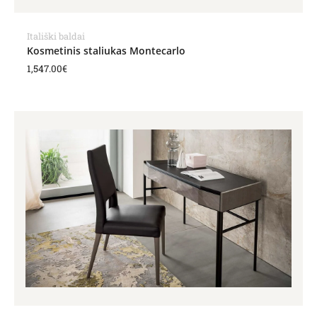
Itališki baldai
Kosmetinis staliukas Montecarlo
1,547.00
€