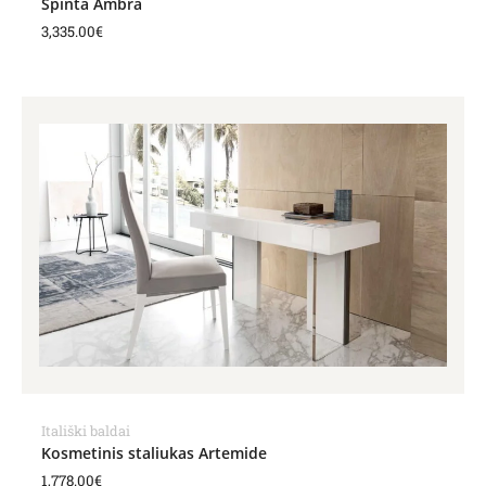
Spinta Ambra
3,335.00
€
Itališki baldai
Kosmetinis staliukas Artemide
1,778.00
€