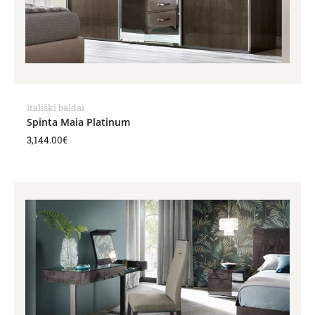
Itališki baldai
Spinta Maia Platinum
3,144.00
€