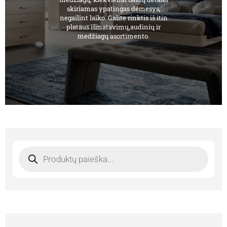
skiriamas ypatingas dėmesys,
negailint laiko. Galite rinktis iš itin
plataus išmatavimų,audinių ir
medžiagų asortimento.
Products
search