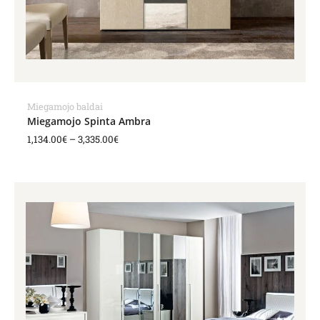
Miegamojo baldai
Miegamojo Spinta Ambra
1,134.00
€
–
3,335.00
€