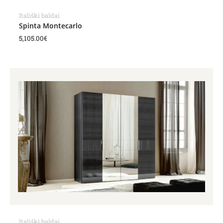
Itališki baldai
Spinta Montecarlo
5,105.00
€
Price
range:
3,315.00€
through
3,648.00€
Itališki baldai