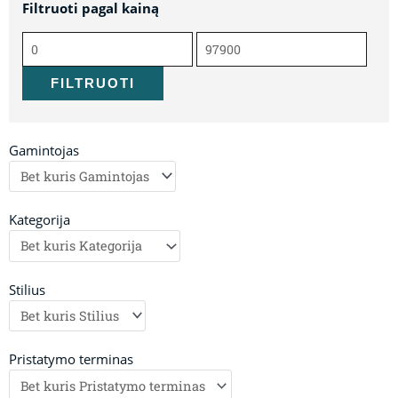
Filtruoti pagal kainą
Min
Maks
kaina
kaina
FILTRUOTI
Gamintojas
Kategorija
Stilius
Pristatymo terminas