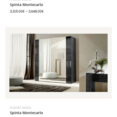
Spinta Montecarlo
3,315.00
€
–
3,648.00
€
Price
range:
4,424.00€
through
4,860.00€
Itališki baldai
Spinta Montecarlo