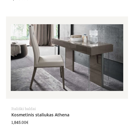
Itališki baldai
Kosmetinis staliukas Athena
1,845.00
€