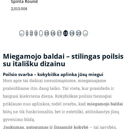
Spinta Round
2,013.00
€
←
1
2
3
…
15
16
17
18
19
20
→
Miegamojo baldai – stilingas poilsis
su itališku dizainu
Poilsio svarba – kokybiška aplinka jūsų miegui
Nors apie tai dažnai nesusimąstome, miegamajame
praleidžiame itin daug laiko. Tai vieta, kur prasideda ir
baigiasi kiekviena diena. Kokybiškas poilsis tiesiogiai
priklauso nuo aplinkos, todėl svarbu, kad
miegamojo baldai
būtų ne tik funkcionalūs, bet ir estetiški, atitinkantys jūsų
gyvenimo būdą.
Jaukumas, patogumas ir ilgaamžė kokybė
– tai savybės,