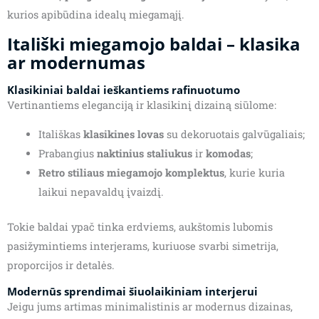
kurios apibūdina idealų miegamąjį.
Itališki miegamojo baldai – klasika
ar modernumas
Klasikiniai baldai ieškantiems rafinuotumo
Vertinantiems eleganciją ir klasikinį dizainą siūlome:
Itališkas
klasikines lovas
su dekoruotais galvūgaliais;
Prabangius
naktinius staliukus
ir
komodas
;
Retro stiliaus miegamojo komplektus
, kurie kuria
laikui nepavaldų įvaizdį.
Tokie baldai ypač tinka erdviems, aukštomis lubomis
pasižymintiems interjerams, kuriuose svarbi simetrija,
proporcijos ir detalės.
Modernūs sprendimai šiuolaikiniam interjerui
Jeigu jums artimas minimalistinis ar modernus dizainas,