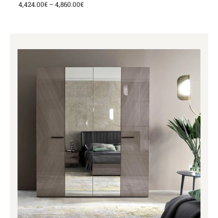
4,424.00
€
–
4,860.00
€
Price
range:
2,403.00€
through
2,446.00€