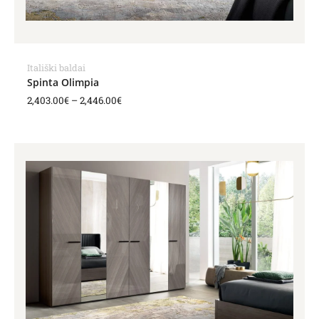
Itališki baldai
Spinta Olimpia
2,403.00
€
–
2,446.00
€
Price
range:
3,457.00€
through
3,500.00€