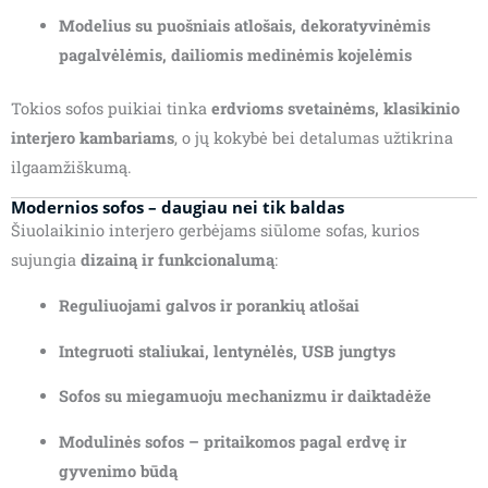
Modelius su puošniais atlošais, dekoratyvinėmis
pagalvėlėmis, dailiomis medinėmis kojelėmis
Tokios sofos puikiai tinka
erdvioms svetainėms, klasikinio
interjero kambariams
, o jų kokybė bei detalumas užtikrina
ilgaamžiškumą.
Modernios sofos – daugiau nei tik baldas
Šiuolaikinio interjero gerbėjams siūlome sofas, kurios
sujungia
dizainą ir funkcionalumą
:
Reguliuojami galvos ir porankių atlošai
Integruoti staliukai, lentynėlės, USB jungtys
Sofos su miegamuoju mechanizmu ir daiktadėže
Modulinės sofos – pritaikomos pagal erdvę ir
gyvenimo būdą