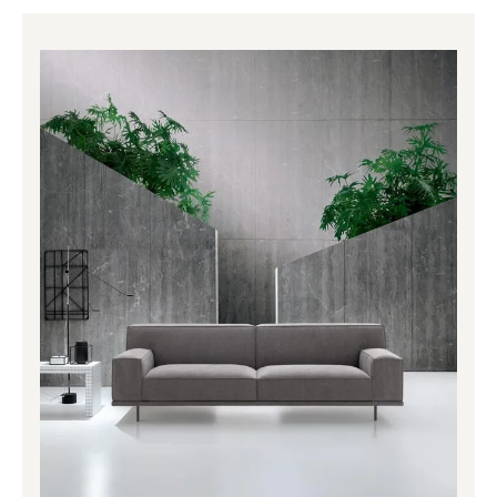
Price
range:
3,088.00€
through
4,476.00€