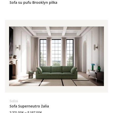
Sofa su pufu Brooklyn pilka
Price
range:
3,321.00€
through
5,197.00€
Sofos
Sofa Superneutro žalia
3,321.00
€
–
5,197.00
€