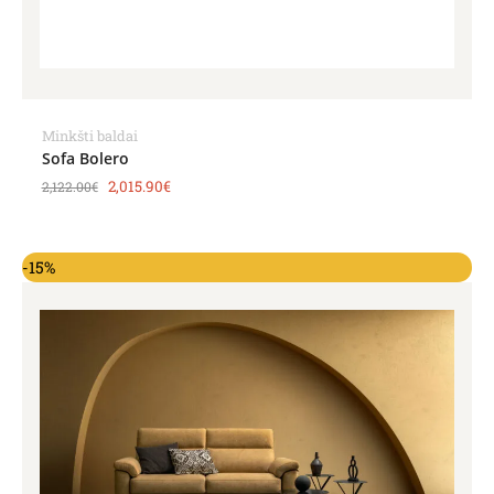
Minkšti baldai
Sofa Bolero
2,015.90
€
2,122.00
€
-15%