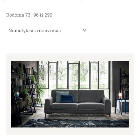
Rodoma 73–96 iš 290
Price
range:
1,712.00€
through
3,413.00€