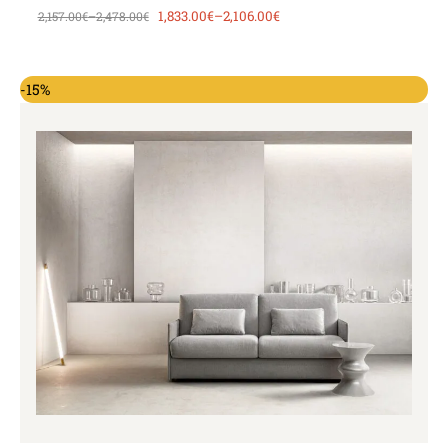
1,833.00
€
–
2,106.00
€
2,157.00
€
–
2,478.00
€
-15%