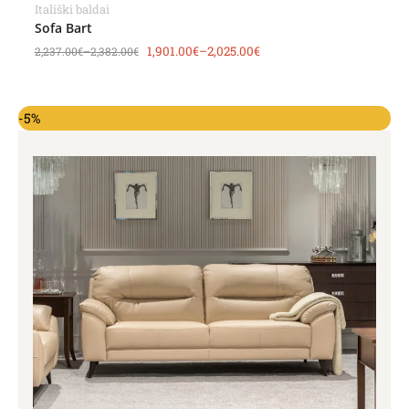
Itališki baldai
Sofa Bart
1,901.00
€
–
2,025.00
€
2,237.00
€
–
2,382.00
€
-5%