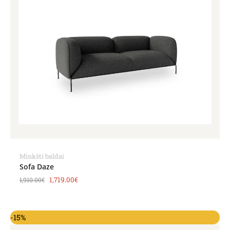
Minkšti baldai
Sofa Daze
1,719.00
€
1,910.00
€
Original
Current
-15%
price
price