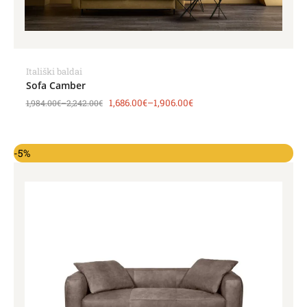
Itališki baldai
Sofa Camber
1,686.00
€
–
1,906.00
€
1,984.00
€
–
2,242.00
€
-5%