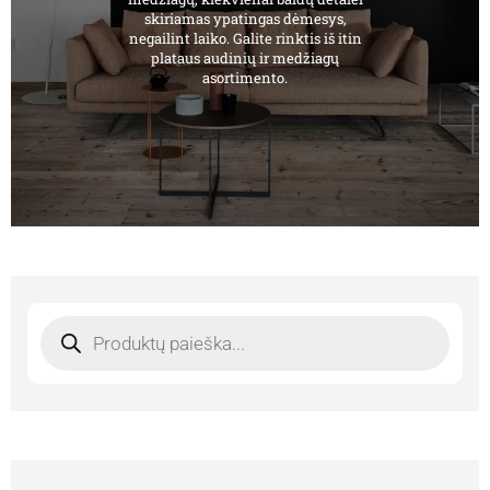
skiriamas ypatingas dėmesys,
negailint laiko. Galite rinktis iš itin
plataus audinių ir medžiagų
asortimento.
Products
search