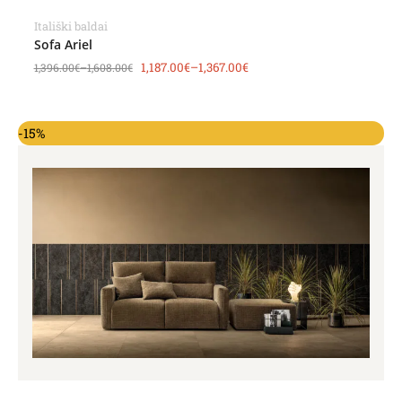
Itališki baldai
Sofa Ariel
1,187.00
€
–
1,367.00
€
1,396.00
€
–
1,608.00
€
-15%