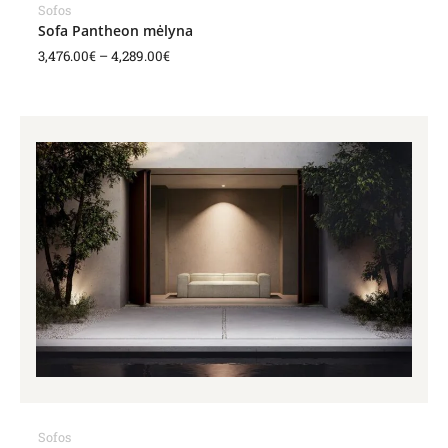
Sofos
Sofa Pantheon mėlyna
3,476.00
€
–
4,289.00
€
Price
range:
3,424.00€
through
7,127.00€
Sofos