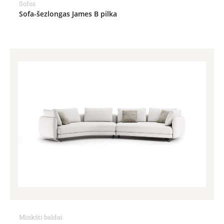
Sofos
Sofa-šezlongas James B pilka
Minkšti baldai