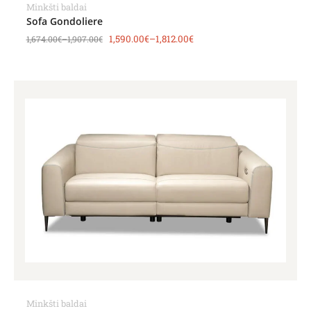
Minkšti baldai
Sofa Gondoliere
1,590.00
€
–
1,812.00
€
1,674.00
€
–
1,907.00
€
Minkšti baldai