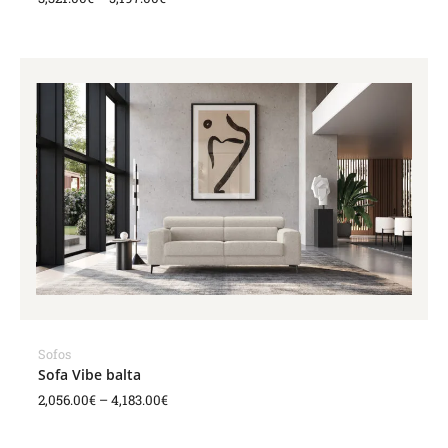
Price
range:
2,056.00€
through
4,183.00€
Sofos
Sofa Vibe balta
2,056.00
€
–
4,183.00
€