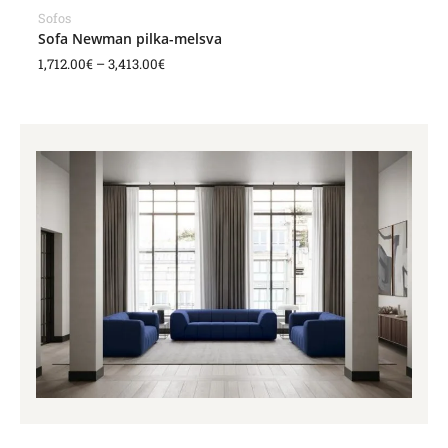
Sofos
Sofa Newman pilka-melsva
1,712.00
€
–
3,413.00
€
Price
range:
3,476.00€
through
4,289.00€