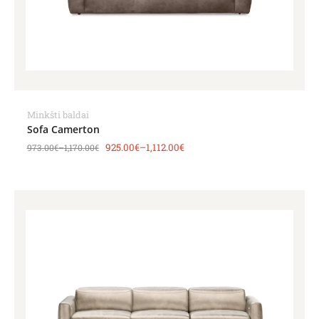
Minkšti baldai
Sofa Camerton
925.00
€
–
1,112.00
€
973.00
€
–
1,170.00
€