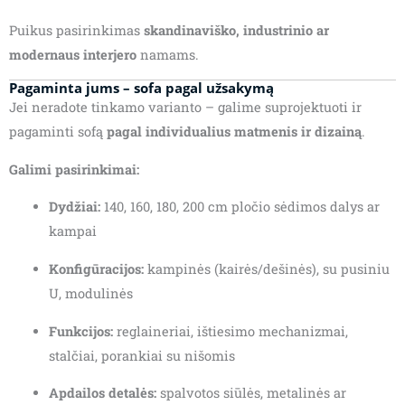
Puikus pasirinkimas
skandinaviško, industrinio ar
modernaus interjero
namams.
Pagaminta jums – sofa pagal užsakymą
Jei neradote tinkamo varianto – galime suprojektuoti ir
pagaminti sofą
pagal individualius matmenis ir dizainą
.
Galimi pasirinkimai:
Dydžiai:
140, 160, 180, 200 cm pločio sėdimos dalys ar
kampai
Konfigūracijos:
kampinės (kairės/dešinės), su pusiniu
U, modulinės
Funkcijos:
reglaineriai, ištiesimo mechanizmai,
stalčiai, porankiai su nišomis
Apdailos detalės:
spalvotos siūlės, metalinės ar