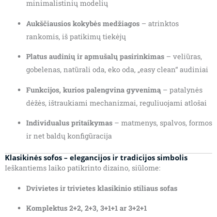
minimalistinių modelių
Aukščiausios kokybės medžiagos
– atrinktos
rankomis, iš patikimų tiekėjų
Platus audinių ir apmušalų pasirinkimas
– veliūras,
gobelenas, natūrali oda, eko oda, „easy clean“ audiniai
Funkcijos, kurios palengvina gyvenimą
– patalynės
dėžės, ištraukiami mechanizmai, reguliuojami atlošai
Individualus pritaikymas
– matmenys, spalvos, formos
ir net baldų konfigūracija
Klasikinės sofos – elegancijos ir tradicijos simbolis
Ieškantiems laiko patikrinto dizaino, siūlome:
Dvivietes ir trivietes klasikinio stiliaus sofas
Komplektus 2+2, 2+3, 3+1+1 ar 3+2+1