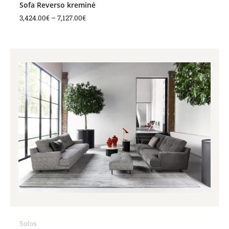
Sofa Reverso kreminė
3,424.00
€
–
7,127.00
€
Sofos