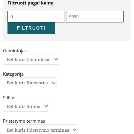
Filtruoti pagal kainą
Min
Maks
kaina
kaina
FILTRUOTI
Gamintojas
Kategorija
Stilius
Pristatymo terminas