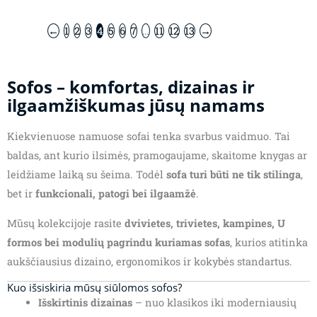
←
1
2
3
4
5
6
7
…
11
12
13
→
Sofos – komfortas, dizainas ir
ilgaamžiškumas jūsų namams
Kiekvienuose namuose sofai tenka svarbus vaidmuo. Tai
baldas, ant kurio ilsimės, pramogaujame, skaitome knygas ar
leidžiame laiką su šeima. Todėl
sofa turi būti ne tik stilinga
,
bet ir
funkcionali, patogi bei ilgaamžė
.
Mūsų kolekcijoje rasite
dvivietes, trivietes, kampines, U
formos bei modulių pagrindu kuriamas sofas
, kurios atitinka
aukščiausius dizaino, ergonomikos ir kokybės standartus.
Kuo išsiskiria mūsų siūlomos sofos?
Išskirtinis dizainas
– nuo klasikos iki moderniausių