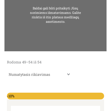
Baldai gali būti pritaikyti Jūsų
norimiems išmatavimams. Galite
rinktis iš itin plataus medžiagų
asortimento.
Rodoma 49–54 iš 54
-10%