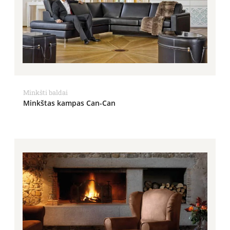
Minkšti baldai
Minkštas kampas Can-Can
Price
range:
695.00€
through
949.00€