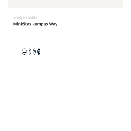
Minkšti baldai
Minkštas kampas Way
←
1
2
3