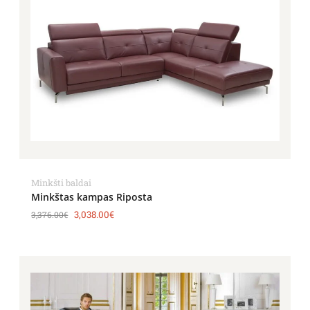
Minkšti baldai
Minkštas kampas Riposta
3,038.00
€
3,376.00
€