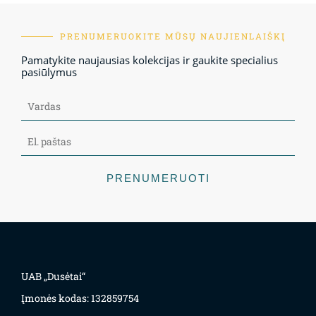
PRENUMERUOKITE MŪSŲ NAUJIENLAIŠKĮ
Pamatykite naujausias kolekcijas ir gaukite specialius
pasiūlymus
PRENUMERUOTI
UAB „Dusėtai“
Įmonės kodas: 132859754