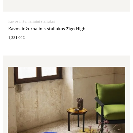
Kavos ir žurnaliniai staliukai
Kavos ir žurnalinis staliukas Zigo High
1,331.00
€