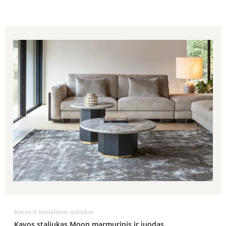
Kavos ir žurnaliniai staliukai
Kavos staliukas Moon marmurinis ir juodas