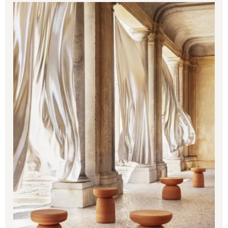
652.00€
through
780.00€