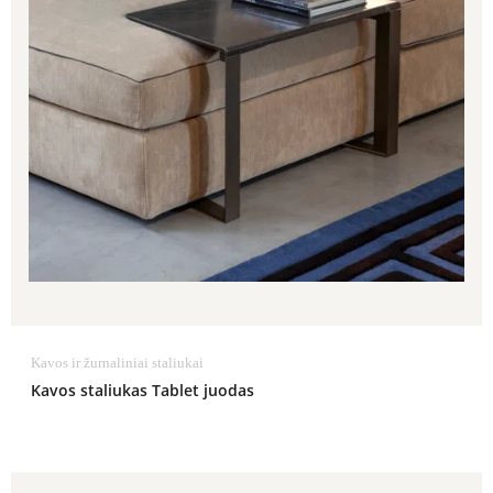
Kavos ir žurnaliniai staliukai
Kavos staliukas Tablet juodas