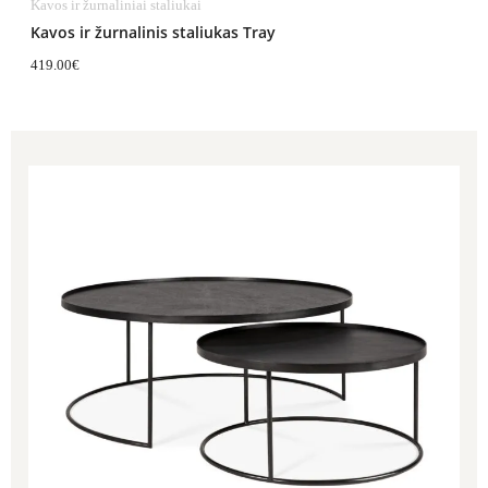
Kavos ir žurnaliniai staliukai
Kavos ir žurnalinis staliukas Tray
419.00
€