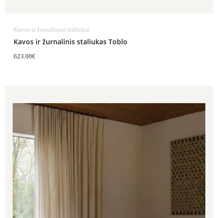
Kavos ir žurnaliniai staliukai
Kavos ir žurnalinis staliukas Toblo
623.00
€