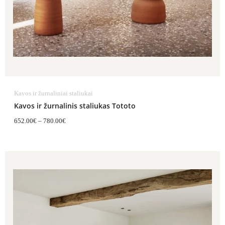
Kavos ir žurnaliniai staliukai
Kavos ir žurnalinis staliukas Tototo
652.00
€
–
780.00
€