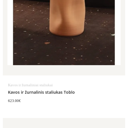
Kavos ir žurnaliniai staliukai
Kavos ir žurnalinis staliukas Toblo
623.00
€
Price
range: