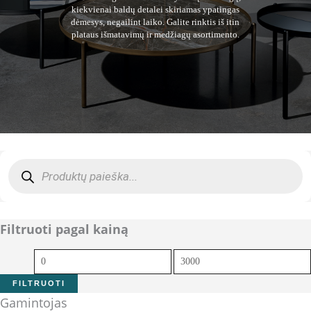
kiekvienai baldų detalei skiriamas ypatingas
dėmesys, negailint laiko. Galite rinktis iš itin
plataus išmatavimų ir medžiagų asortimento.
Products
search
Filtruoti pagal kainą
Min
Maks
kaina
kaina
FILTRUOTI
Gamintojas