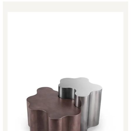
Price
range:
1,285.00€
through
1,827.00€