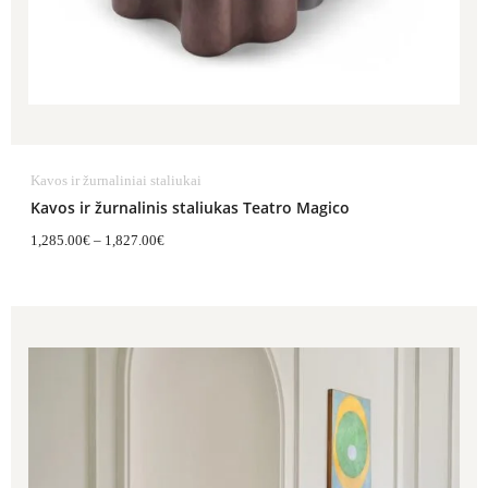
Kavos ir žurnaliniai staliukai
Kavos ir žurnalinis staliukas Teatro Magico
1,285.00
€
–
1,827.00
€
Price
range:
1,245.00€
through
1,790.00€