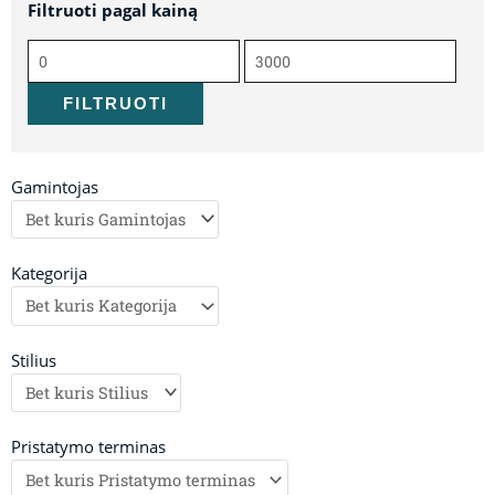
Filtruoti pagal kainą
Min
Maks
kaina
kaina
FILTRUOTI
Gamintojas
Kategorija
Stilius
Pristatymo terminas