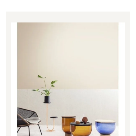
Price
range:
2,068.00€
through
2,208.00€