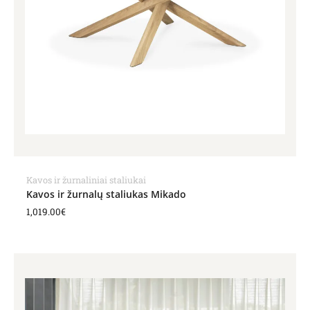
Kavos ir žurnaliniai staliukai
Kavos ir žurnalų staliukas Mikado
1,019.00
€