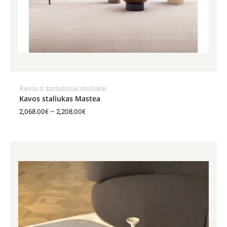
Kavos ir žurnaliniai staliukai
Kavos staliukas Mastea
2,068.00
€
–
2,208.00
€