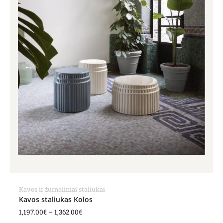
Kavos ir žurnaliniai staliukai
Kavos staliukas Kolos
1,197.00
€
–
1,362.00
€