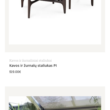
Kavos ir žurnaliniai staliukai
Kavos ir žurnalų staliukas PI
519.00
€
Price
range:
1,325.00€
through
1,681.00€