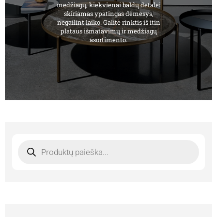
medžiagų, kiekvienai baldų detalei
skiriamas ypatingas dėmesys,
negailint laiko. Galite rinktis iš itin
plataus išmatavimų ir medžiagų
asortimento.
Products
search