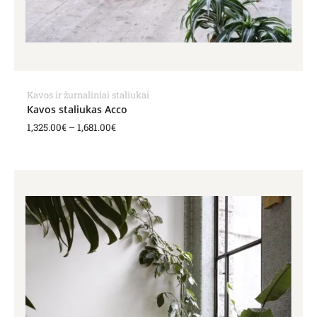
Kavos ir žurnaliniai staliukai
Kavos staliukas Acco
1,325.00
€
–
1,681.00
€
Price
range:
1,197.00€
through
1,362.00€