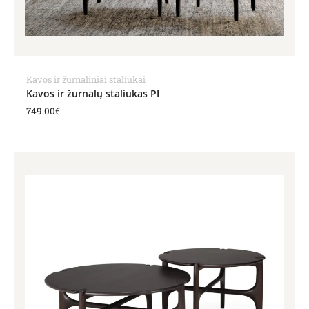
Kavos ir žurnaliniai staliukai
Kavos ir žurnalų staliukas PI
749.00
€