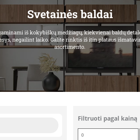
Svetainės baldai
 gaminami iš kokybiškų medžiagų, kiekvienai baldų detal
ys, negailint laiko. Galite rinktis iš itin plataus išmata
asortimento.
Filtruoti pagal kainą
Min
kaina