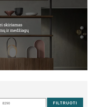
ei skiriamas
vimų ir medžiagų
Maks
kaina
FILTRUOTI