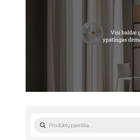
Visi baldai
ypatingas dėmes
Products
search