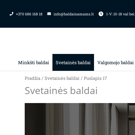
Pereiti
prie
+370 686 168 18
info@baldainamams.lt
I-V: 10-18 val bei
turinio
Minkšti baldai
Svetainės baldai
Valgomojo baldai
Pradžia
/
Svetainės baldai
/ Puslapis 17
Svetainės baldai