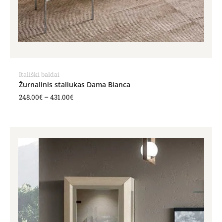
Itališki baldai
Žurnalinis staliukas Dama Bianca
248.00
€
–
431.00
€