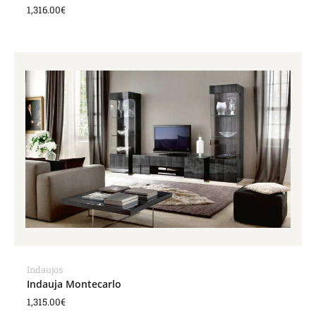
1,316.00
€
Indaujos
Indauja Montecarlo
1,315.00
€