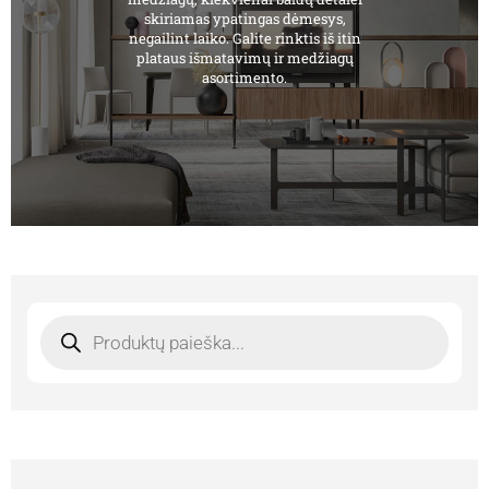
skiriamas ypatingas dėmesys,
negailint laiko. Galite rinktis iš itin
plataus išmatavimų ir medžiagų
asortimento.
Products
search