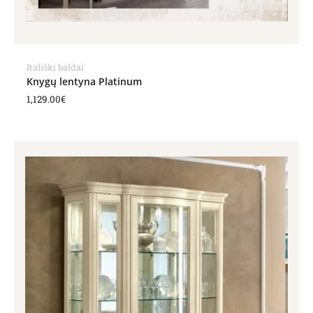
Itališki baldai
Knygų lentyna Platinum
1,129.00
€