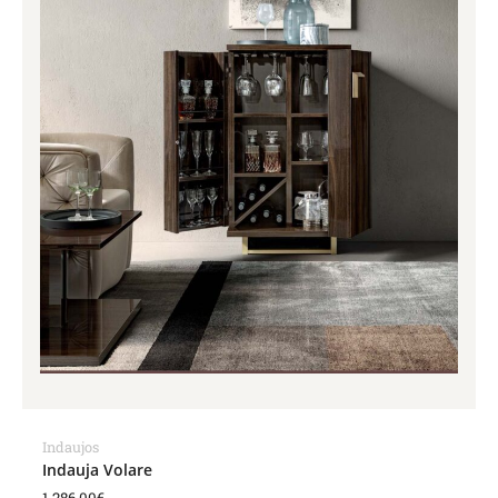
Indaujos
Indauja Volare
1,286.00
€