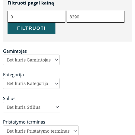
Filtruoti pagal kainą
Min
Maks
kaina
kaina
FILTRUOTI
Gamintojas
Kategorija
Stilius
Pristatymo terminas