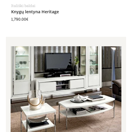
Itališki baldai
Knygų lentyna Heritage
1,790.00
€
Price
range:
248.00€
through
431.00€