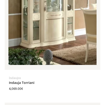
Indaujos
Indauja Torriani
4,069.00
€