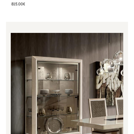
815.00
€