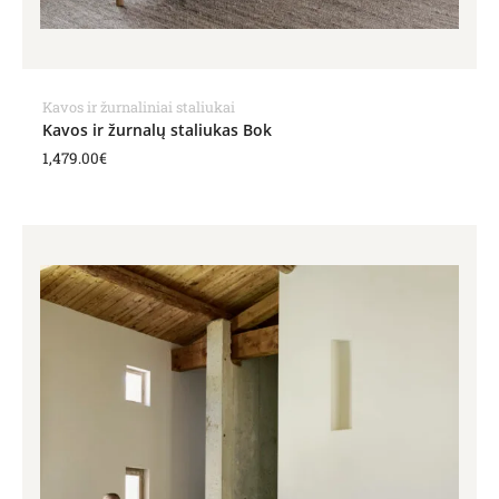
Kavos ir žurnaliniai staliukai
Kavos ir žurnalų staliukas Bok
1,479.00
€