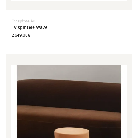
Tv spintelės
Tv spintelė Wave
2,649.00
€