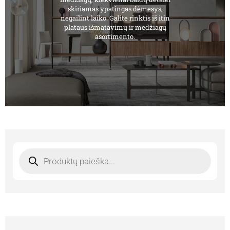
skiriamas ypatingas dėmesys,
negailint laiko. Galite rinktis iš itin
plataus išmatavimų ir medžiagų
asortimento.
Products
search