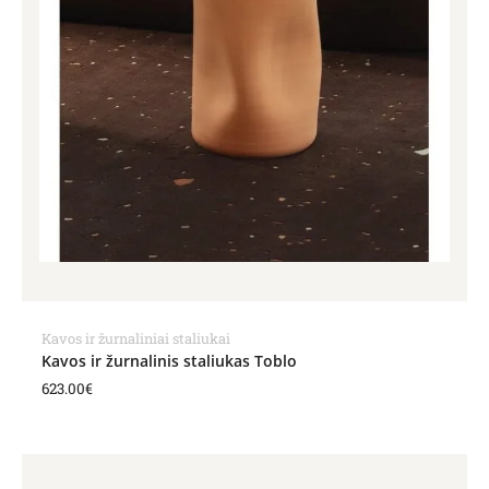
Kavos ir žurnaliniai staliukai
Kavos ir žurnalinis staliukas Toblo
623.00
€