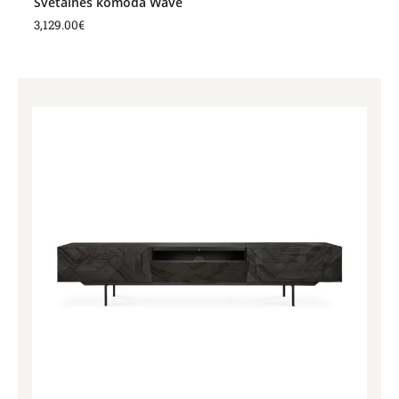
Svetainės komoda Wave
3,129.00
€