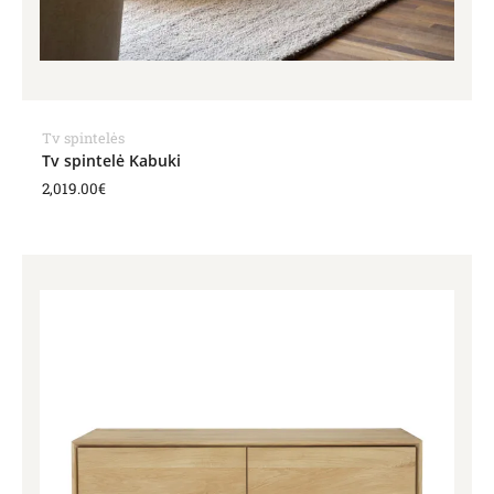
Tv spintelės
Tv spintelė Kabuki
2,019.00
€