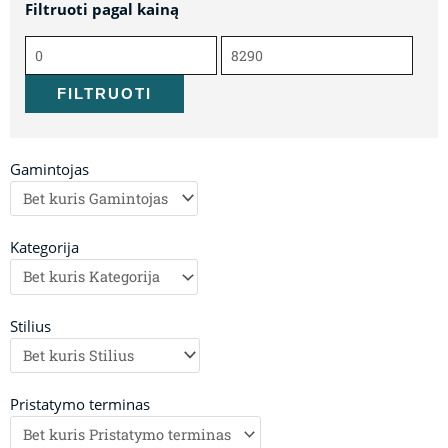
Filtruoti pagal kainą
Min
Maks
kaina
kaina
FILTRUOTI
Gamintojas
Kategorija
Stilius
Pristatymo terminas