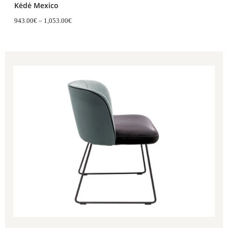
Kėdė Mexico
943.00
€
–
1,053.00
€
Price
range:
1,318.00€
through
1,586.00€