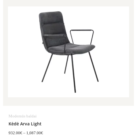
range:
932.00€
through
1,087.00€
Modernūs baldai
Kėdė Arva Light
932.00
€
–
1,087.00
€