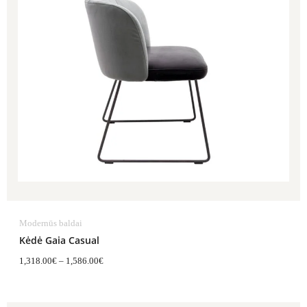
1,586.00€
Modernūs baldai
Kėdė Gaia Casual
1,318.00
€
–
1,586.00
€
Price