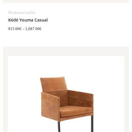
Modernūs baldai
Kėdė Youma Casual
915.00
€
–
1,087.00
€
Price
range:
870.00€
through
1,029.00€