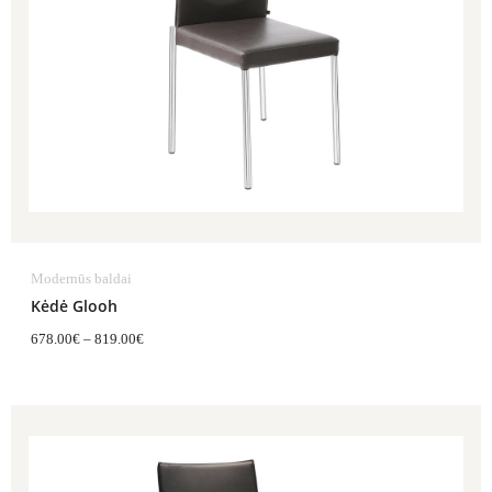
Modernūs baldai
Kėdė Glooh
678.00
€
–
819.00
€
Price
range:
835.00€
through
995.00€