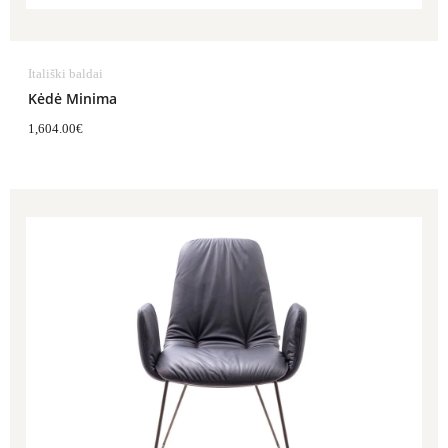
Itališki baldai
Kėdė Minima
1,604.00
€
Price
range:
1,067.00€
through
1,175.00€