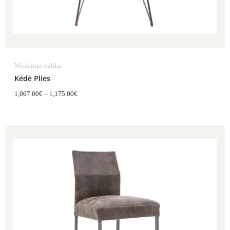
Modernūs baldai
Kėdė Plies
1,067.00
€
–
1,175.00
€
Price
range:
542.00€
through
691.00€