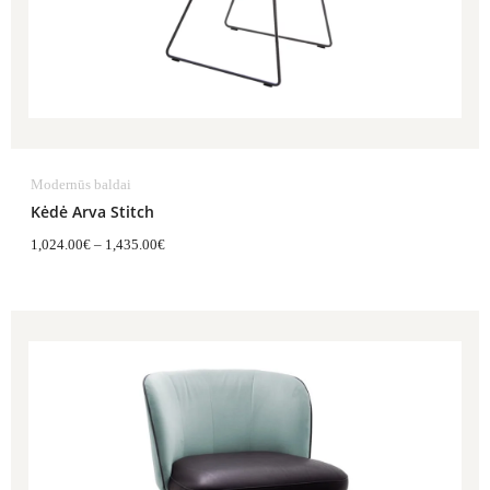
Modernūs baldai
Kėdė Arva Stitch
1,024.00
€
–
1,435.00
€
Price
range:
1,148.00€
through
1,383.00€