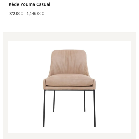
Kėdė Youma Casual
972.00
€
–
1,146.00
€
Price
range:
915.00€
through
1,087.00€