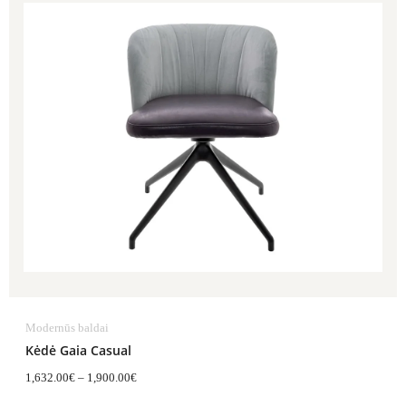
1,632.00€
through
1,900.00€
Modernūs baldai
Kėdė Gaia Casual
1,632.00
€
–
1,900.00
€