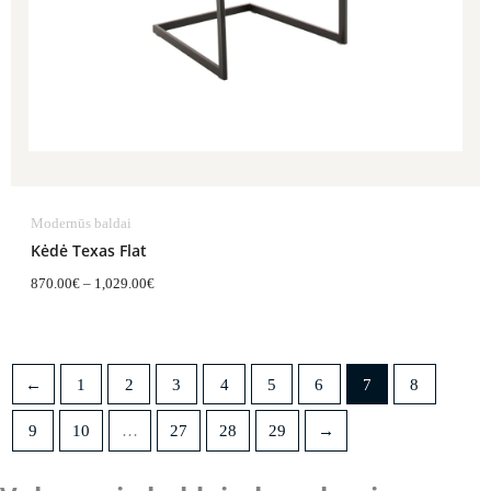
Modernūs baldai
Kėdė Texas Flat
870.00
€
–
1,029.00
€
←
1
2
3
4
5
6
7
8
9
10
…
27
28
29
→