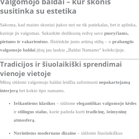
Valgomojo baldai – kur skonis
susitinka su estetika
Sakoma, kad maisto skoniui įtakos turi ne tik patiekalas, bet ir aplinka,
kurioje jis valgomas. Sukurkite dedikuotą erdvę savo
pusryčiams,
pietums ir vakarienėms
. Išsirinkite jums artimą stilių – o
prabangūs
valgomojo baldai
jūsų jau laukia „Baldai Namams“ kolekcijoje.
Tradicijos ir šiuolaikiški sprendimai
vienoje vietoje
Mūsų siūlomi valgomojo baldai leidžia suformuoti
nepakartojamą
interjerą
bet kokio tipo namams.
Ieškantiems klasikos
– siūlome
elegantiškas valgomojo kėdes
ir
stilingus stalus
, kurie padeda kurti
tradicinę, šeimyninę
atmosferą
.
Norintiems modernaus dizaino
– siūlome šiuolaikiškus