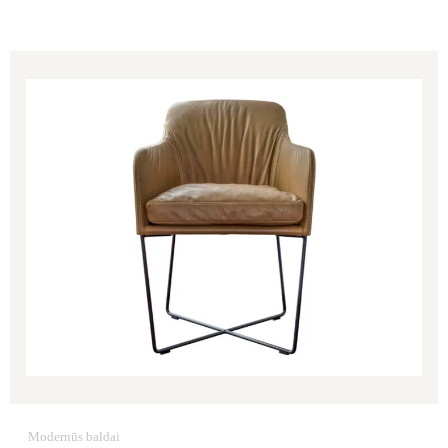
Price
range:
972.00€
through
1,146.00€
Modernūs baldai