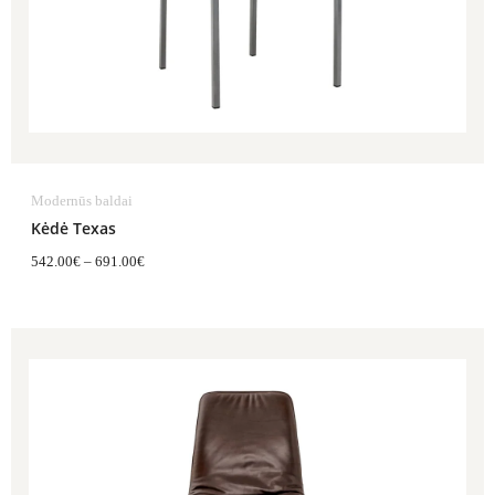
Modernūs baldai
Kėdė Texas
542.00
€
–
691.00
€
Price
range:
636.00€
through
707.00€