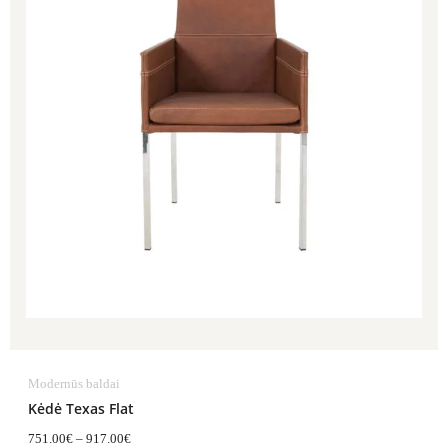
Modernūs baldai
Kėdė Texas Flat
751.00
€
–
917.00
€