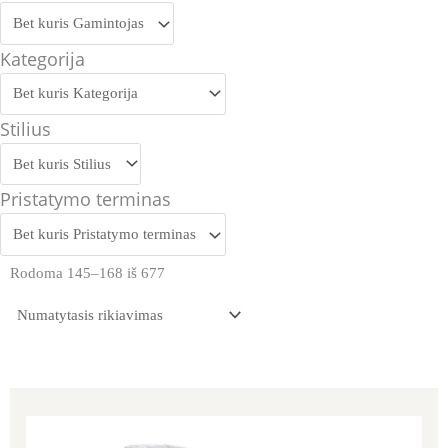
Kategorija
Stilius
Pristatymo terminas
Rodoma 145–168 iš 677
Price
range:
1,318.00€
through