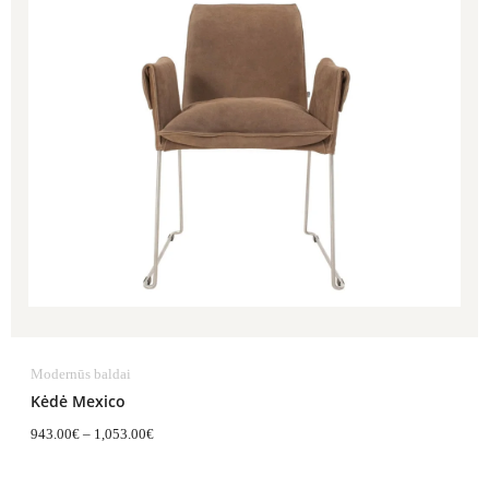
through
1,053.00€
Modernūs baldai
Kėdė Mexico
943.00
€
–
1,053.00
€