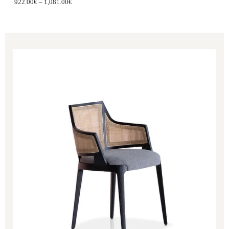
922.00
€
–
1,081.00
€