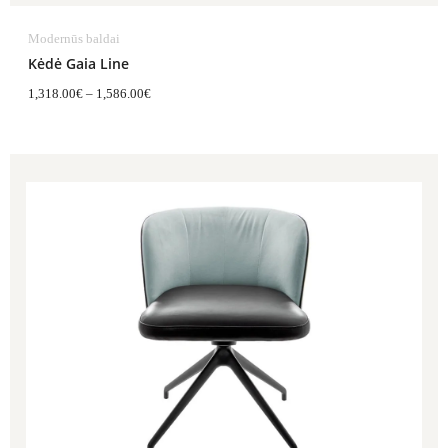
Modernūs baldai
Kėdė Gaia Line
1,318.00
€
–
1,586.00
€
Price
range:
1,423.00€
through
1,658.00€