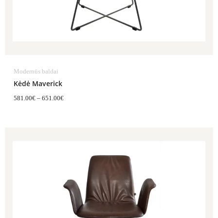
Modernūs baldai
Kėdė Maverick
581.00
€
–
651.00
€
Price
range:
952.00€
through
1,082.00€