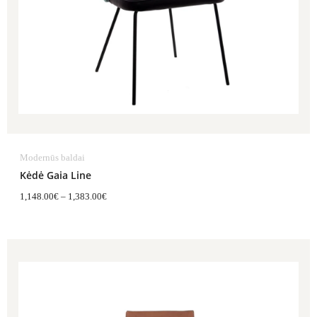
Modernūs baldai
Kėdė Gaia Line
1,148.00
€
–
1,383.00
€
Price
range:
751.00€
through
917.00€