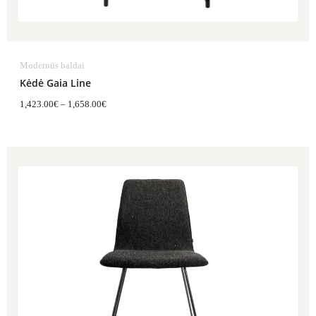
Modernūs baldai
Kėdė Gaia Line
1,423.00
€
–
1,658.00
€
Price
range:
581.00€
through
651.00€