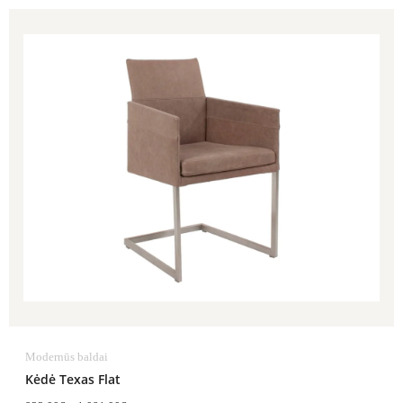
Price
range:
922.00€
through
1,081.00€
Modernūs baldai
Kėdė Texas Flat