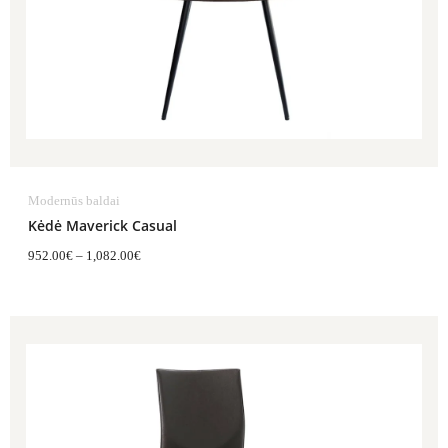
Modernūs baldai
Kėdė Maverick Casual
952.00
€
–
1,082.00
€
Price
range:
678.00€
through
819.00€