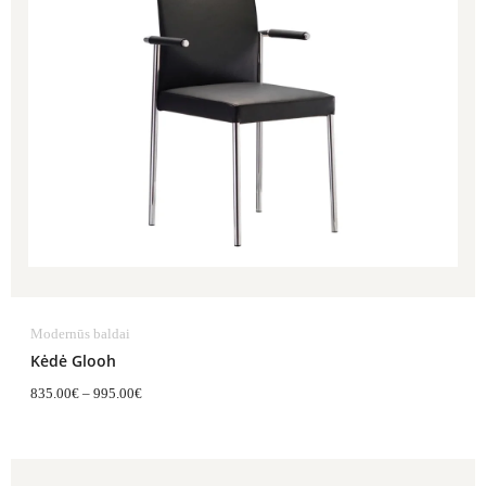
Modernūs baldai
Kėdė Glooh
835.00
€
–
995.00
€
Price
range: