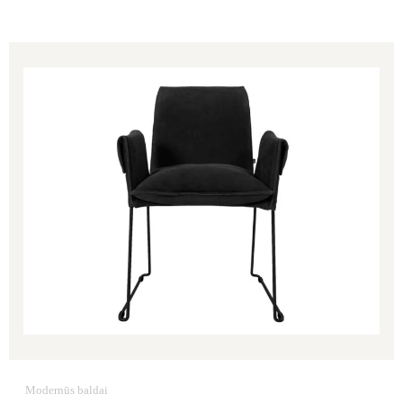
Price
range:
943.00€
through
1,053.00€
Modernūs baldai