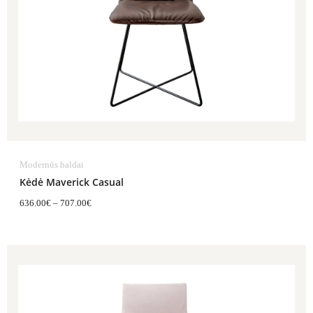
Modernūs baldai
Kėdė Maverick Casual
636.00
€
–
707.00
€
Price
range:
674.00€
through
840.00€