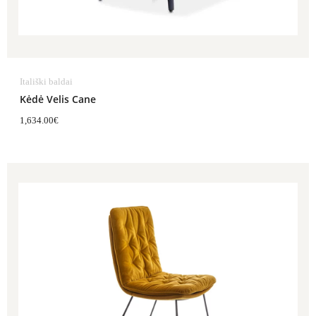
Itališki baldai
Kėdė Velis Cane
1,634.00
€
Price
range:
1,024.00€
through
1,435.00€