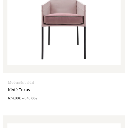
Modernūs baldai
Kėdė Texas
674.00
€
–
840.00
€
Price
range:
943.00€