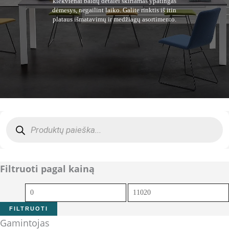
kiekvienai baldų detalei skiriamas ypatingas
dėmesys, negailint laiko. Galite rinktis iš itin
plataus išmatavimų ir medžiagų asortimento.
Products
search
Filtruoti pagal kainą
Min
Maks
kaina
kaina
FILTRUOTI
Gamintojas