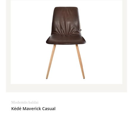
Modernūs baldai
Kėdė Maverick Casual