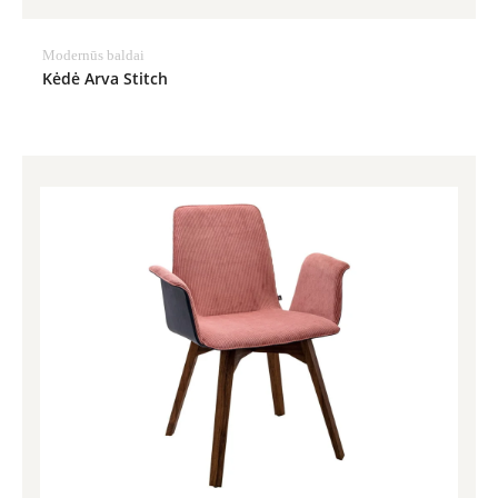
Modernūs baldai
Kėdė Arva Stitch