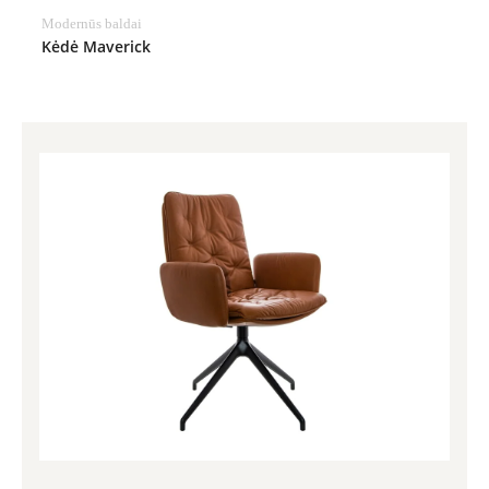
Modernūs baldai
Kėdė Maverick