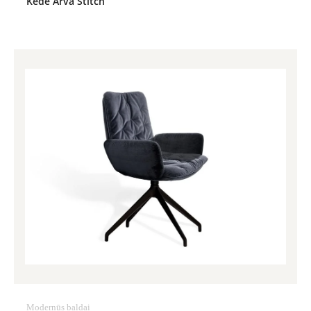
Kėdė Arva Stitch
Modernūs baldai