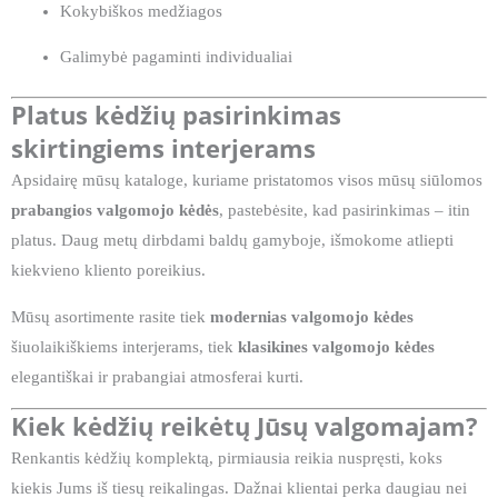
Kokybiškos medžiagos
Galimybė pagaminti individualiai
Platus kėdžių pasirinkimas
skirtingiems interjerams
Apsidairę mūsų kataloge, kuriame pristatomos visos mūsų siūlomos
prabangios valgomojo kėdės
, pastebėsite, kad pasirinkimas – itin
platus. Daug metų dirbdami baldų gamyboje, išmokome atliepti
kiekvieno kliento poreikius.
Mūsų asortimente rasite tiek
modernias valgomojo kėdes
šiuolaikiškiems interjerams, tiek
klasikines valgomojo kėdes
elegantiškai ir prabangiai atmosferai kurti.
Kiek kėdžių reikėtų Jūsų valgomajam?
Renkantis kėdžių komplektą, pirmiausia reikia nuspręsti, koks
kiekis Jums iš tiesų reikalingas. Dažnai klientai perka daugiau nei