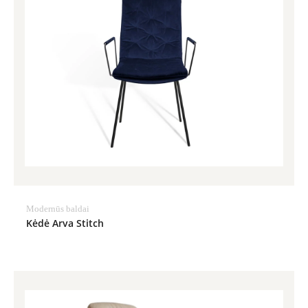
Modernūs baldai
Kėdė Arva Stitch