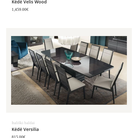
Kėdė Velis Wood
1,459.00
€
Itališki baldai
Kėdė Versilia
815.00
€