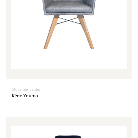
Modernūs baldai
Kėdė Youma