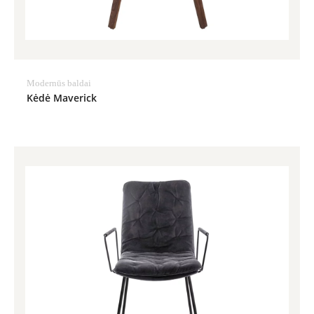
Modernūs baldai
Kėdė Maverick