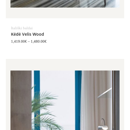
Itališki baldai
Kėdė Velis Wood
1,419.00
€
–
1,480.00
€