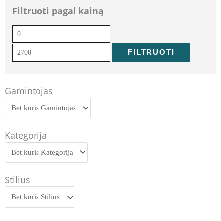
Filtruoti pagal kainą
Min
Maks
kaina
kaina
FILTRUOTI
Gamintojas
Kategorija
Stilius