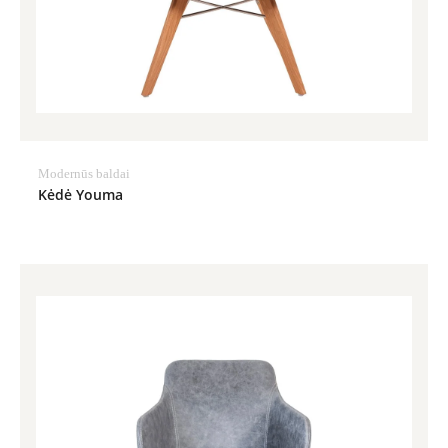
Modernūs baldai
Kėdė Youma