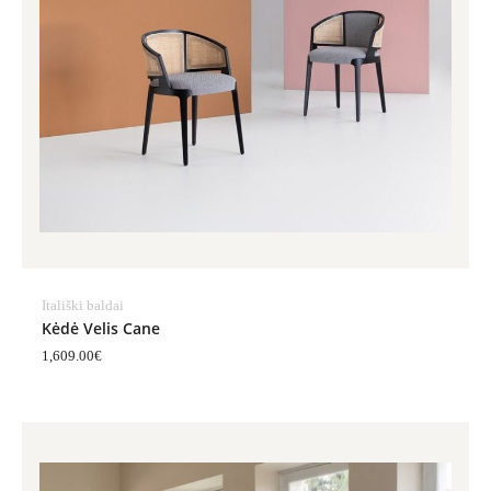
Itališki baldai
Kėdė Velis Cane
1,609.00
€
Price
range:
1,419.00€
through