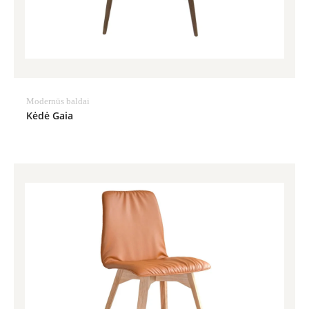
Modernūs baldai
Kėdė Gaia