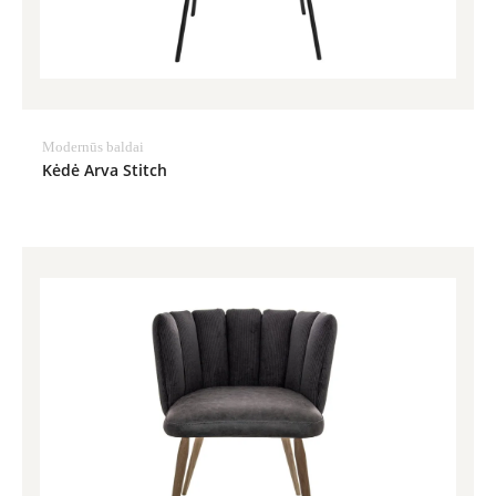
Modernūs baldai
Kėdė Arva Stitch