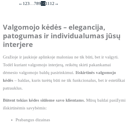
←
1
2
3
…
7
8
9
10
11
12
→
Valgomojo kėdės – elegancija,
patogumas ir individualumas jūsų
interjere
Gražioje ir jaukioje aplinkoje maloniau ne tik būti, bet ir valgyti.
Todėl kuriant valgomojo interjerą, reikėtų skirti pakankamai
dėmesio valgomojo baldų pasirinkimui.
Išskirtinės valgomojo
kėdės
– baldas, kuris turėtų būti ne tik funkcionalus, bet ir estetiškai
patrauklus.
Būtent tokias kėdes siūlome savo klientams.
Mūsų baldai pasižymi
išskirtinėmis savybėmis:
Prabangus dizainas