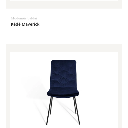
Modernūs baldai
Kėdė Maverick