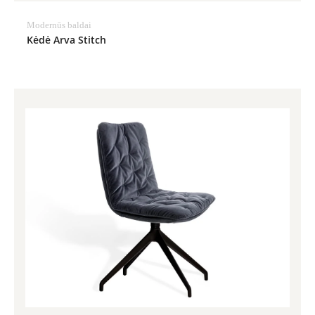
Modernūs baldai
Kėdė Arva Stitch