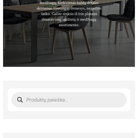
medžiagų, kiekvienai baldų detalei
skiriamas ypatingas dėmesys, negailint
laiko. Galite rinktis iš itin plataus
išmatavimų ,audinių ir medžiagų
asortimento.
Products
search