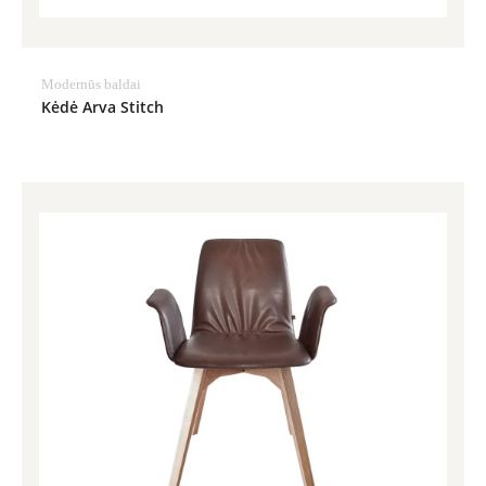
Modernūs baldai
Kėdė Arva Stitch