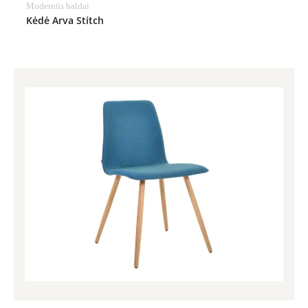
Modernūs baldai
Kėdė Arva Stitch