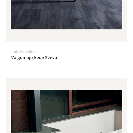
Itališki baldai
Valgomojo kėdė Sveva