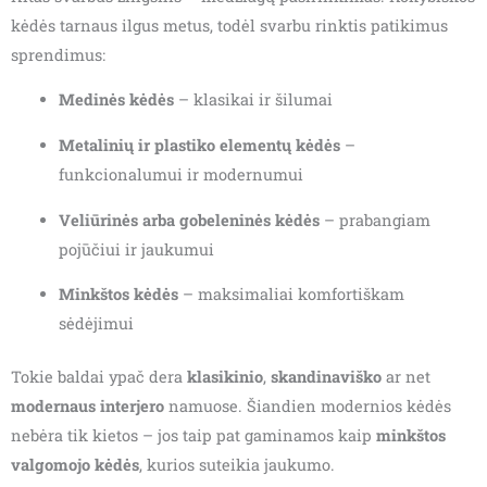
kėdės tarnaus ilgus metus, todėl svarbu rinktis patikimus
sprendimus:
Medinės kėdės
– klasikai ir šilumai
Metalinių ir plastiko elementų kėdės
–
funkcionalumui ir modernumui
Veliūrinės arba gobeleninės kėdės
– prabangiam
pojūčiui ir jaukumui
Minkštos kėdės
– maksimaliai komfortiškam
sėdėjimui
Tokie baldai ypač dera
klasikinio
,
skandinaviško
ar net
modernaus interjero
namuose. Šiandien modernios kėdės
nebėra tik kietos – jos taip pat gaminamos kaip
minkštos
valgomojo kėdės
, kurios suteikia jaukumo.