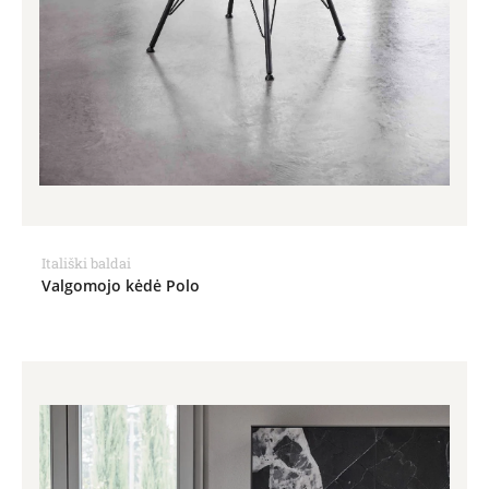
Itališki baldai
Valgomojo kėdė Polo