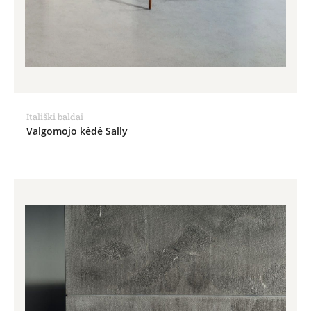
Itališki baldai
Valgomojo kėdė Sally