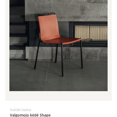
Itališki baldai
Valgomojo kėdė Shape