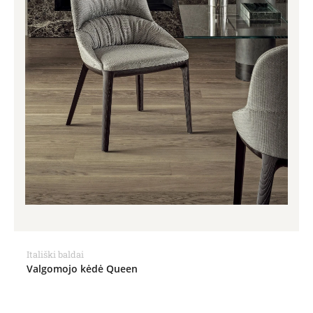
Itališki baldai
Valgomojo kėdė Queen