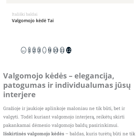
Itališki baldai
Valgomojo kėdė Tai
←
1
2
3
…
9
10
11
12
Valgomojo kėdės – elegancija,
patogumas ir individualumas jūsų
interjere
Gražioje ir jaukioje aplinkoje maloniau ne tik būti, bet ir
valgyti. Todėl kuriant valgomojo interjerą, reikėtų skirti
pakankamai dėmesio valgomojo baldų pasirinkimui.
Išskirtinės valgomojo kėdės
– baldas, kuris turėtų būti ne tik