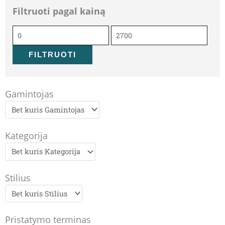
Filtruoti pagal kainą
Min
Maks
kaina
kaina
FILTRUOTI
Gamintojas
Kategorija
Stilius
Pristatymo terminas