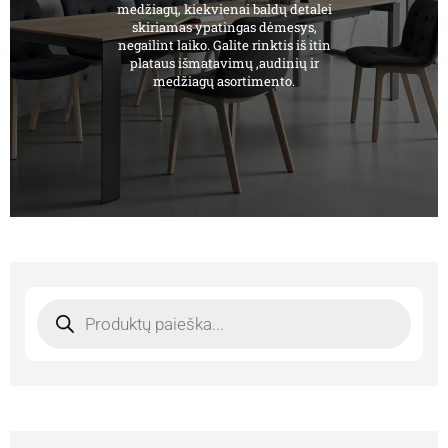
medžiagų, kiekvienai baldų detalei
skiriamas ypatingas dėmesys,
negailint laiko. Galite rinktis iš itin
plataus išmatavimų ,audinių ir
medžiagų asortimento.
Products
search