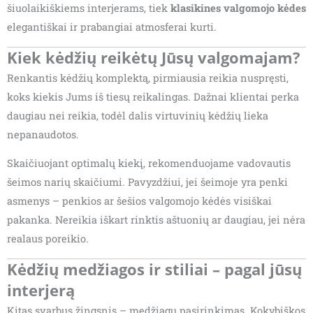
šiuolaikiškiems interjerams, tiek
klasikines valgomojo kėdes
elegantiškai ir prabangiai atmosferai kurti.
Kiek kėdžių reikėtų Jūsų valgomajam?
Renkantis kėdžių komplektą, pirmiausia reikia nuspręsti,
koks kiekis Jums iš tiesų reikalingas. Dažnai klientai perka
daugiau nei reikia, todėl dalis virtuvinių kėdžių lieka
nepanaudotos.
Skaičiuojant optimalų kiekį, rekomenduojame vadovautis
šeimos narių skaičiumi. Pavyzdžiui, jei šeimoje yra penki
asmenys – penkios ar šešios valgomojo kėdės visiškai
pakanka. Nereikia iškart rinktis aštuonių ar daugiau, jei nėra
realaus poreikio.
Kėdžių medžiagos ir stiliai – pagal jūsų
interjerą
Kitas svarbus žingsnis – medžiagų pasirinkimas. Kokybiškos