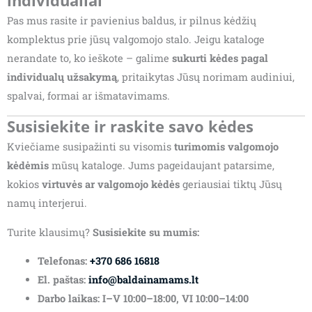
individualiai
Pas mus rasite ir pavienius baldus, ir pilnus kėdžių
komplektus prie jūsų valgomojo stalo. Jeigu kataloge
nerandate to, ko ieškote – galime
sukurti kėdes pagal
individualų užsakymą
, pritaikytas Jūsų norimam audiniui,
spalvai, formai ar išmatavimams.
Susisiekite ir raskite savo kėdes
Kviečiame susipažinti su visomis
turimomis valgomojo
kėdėmis
mūsų kataloge. Jums pageidaujant patarsime,
kokios
virtuvės ar valgomojo kėdės
geriausiai tiktų Jūsų
namų interjerui.
Turite klausimų?
Susisiekite su mumis:
Telefonas:
+370 686 16818
El. paštas:
info@baldainamams.lt
Darbo laikas: I–V 10:00–18:00, VI 10:00–14:00