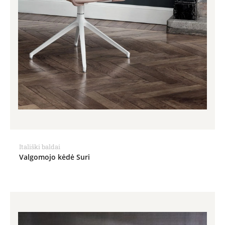
Itališki baldai
Valgomojo kėdė Suri