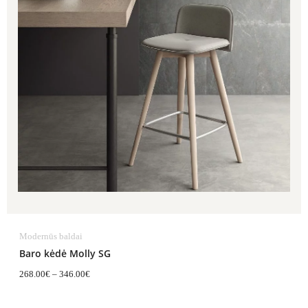
Modernūs baldai
Baro kėdė Molly SG
268.00
€
–
346.00
€