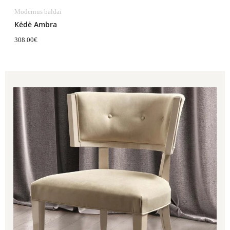
Modernūs baldai
Kėdė Ambra
308.00
€