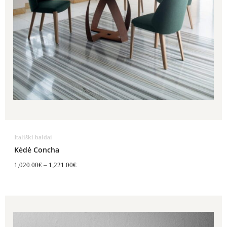
Itališki baldai
Kėdė Concha
1,020.00
€
–
1,221.00
€
Price
range:
406.00€
through