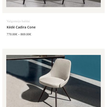
Valgomojo baldai
Kėdė Cadira Cone
770.00
€
–
869.00
€
Price
range:
726.00€
through
825.00€