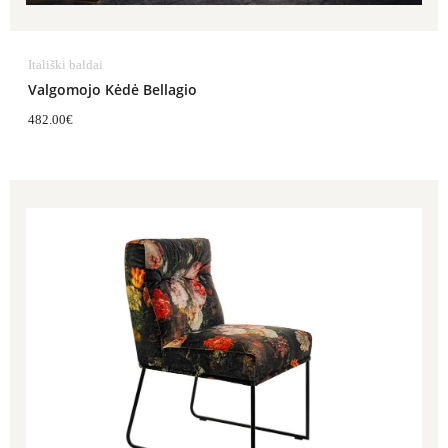
Itališki baldai
Valgomojo Kėdė Bellagio
482.00
€
Price
range:
1,066.00€
through
1,203.00€