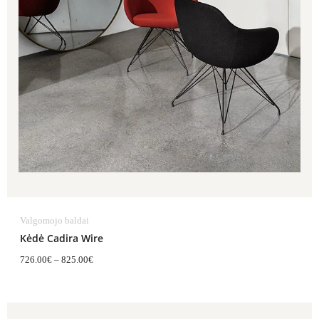
Valgomojo baldai
Kėdė Cadira Wire
726.00
€
–
825.00
€