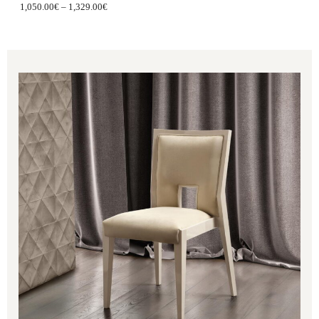
1,050.00
€
–
1,329.00
€