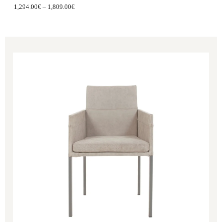
1,294.00
€
–
1,809.00
€
Price
range:
699.00€
through
865.00€