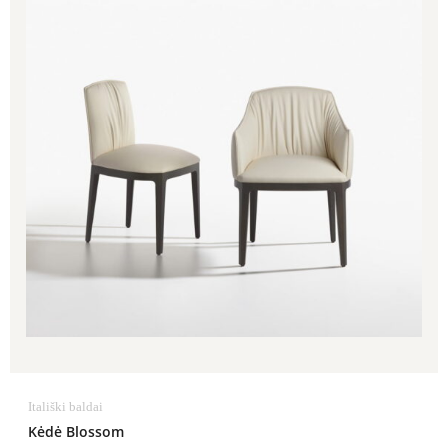
Itališki baldai
Kėdė Blossom