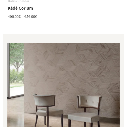
Itališki baldai
Kėdė Corium
406.00
€
–
656.00
€