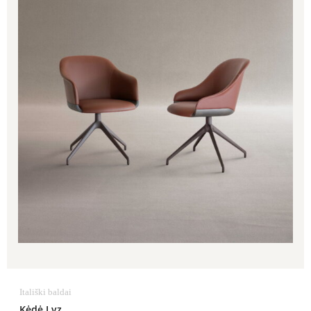
Itališki baldai
Kėdė Lyz