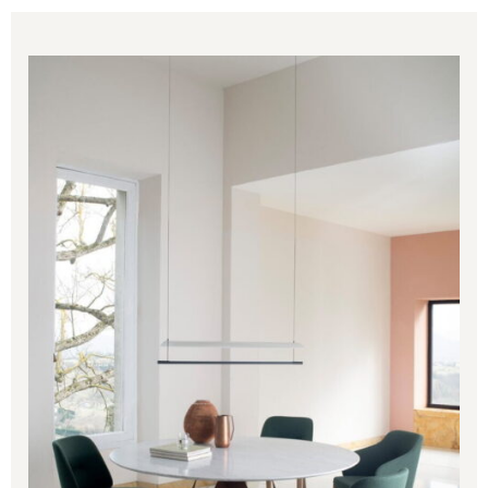
Price
range:
1,020.00€
through
1,221.00€