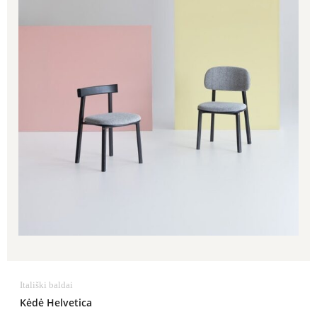
Itališki baldai
Kėdė Helvetica