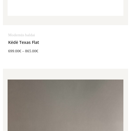
Modernūs baldai
Kėdė Texas Flat
699.00
€
–
865.00
€
Price
range:
1,567.00€
through
1,589.00€