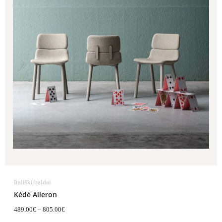
Itališki baldai
Kėdė Aileron
489.00
€
–
805.00
€