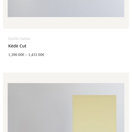
Itališki baldai
Kėdė Cut
1,390.00
€
–
1,431.00
€
Price
range:
1,050.00€
through
1,329.00€