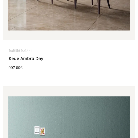
Itališki baldai
Kėdė Ambra Day
907.00
€
Price
range:
489.00€
through
805.00€