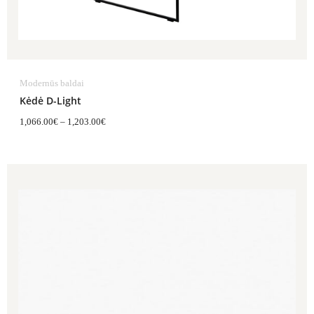
Modernūs baldai
Kėdė D-Light
1,066.00
€
–
1,203.00
€
Price
range:
1,294.00€
through
1,809.00€