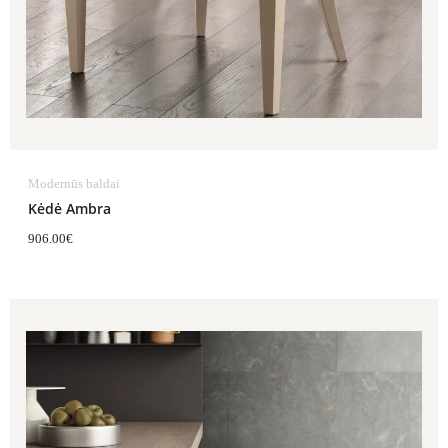
Modernūs baldai
Kėdė Ambra
906.00
€
Price
range:
268.00€
through
346.00€