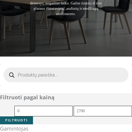
dėmesys, negailint laiko. Galite rinktis iš itin
plataus išmatavimų ,audinių ir medžiagų
asortimento.
Products
search
Filtruoti pagal kainą
Min
Maks
kaina
kaina
FILTRUOTI
Gamintojas