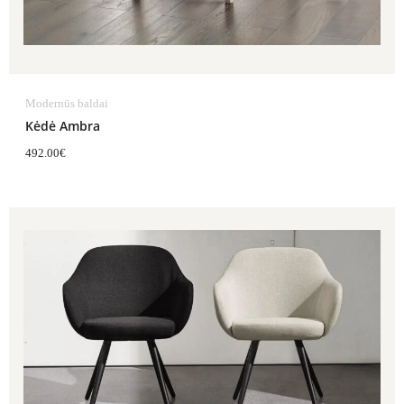
Modernūs baldai
Kėdė Ambra
492.00
€
Price
range:
770.00€
through
869.00€