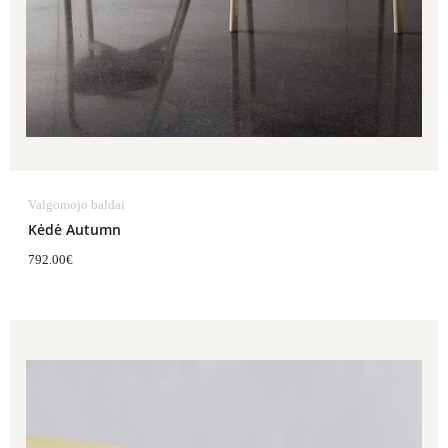
Valgomojo baldai
Kėdė Autumn
792.00
€
Price
range:
1,390.00€
through
1,431.00€