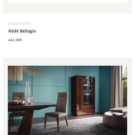
Itališki baldai
Kėdė Bellagio
441.00
€