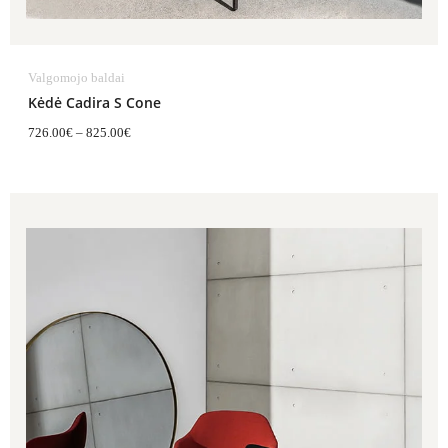
Valgomojo baldai
Kėdė Cadira S Cone
726.00
€
–
825.00
€
Price
range:
726.00€
through
825.00€