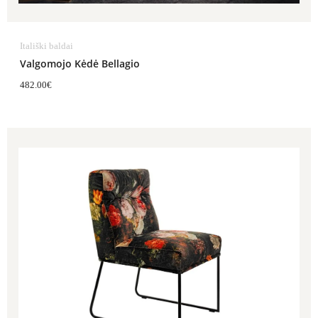
Itališki baldai
Valgomojo Kėdė Bellagio
482.00
€
Price
range:
1,066.00€
through
1,203.00€