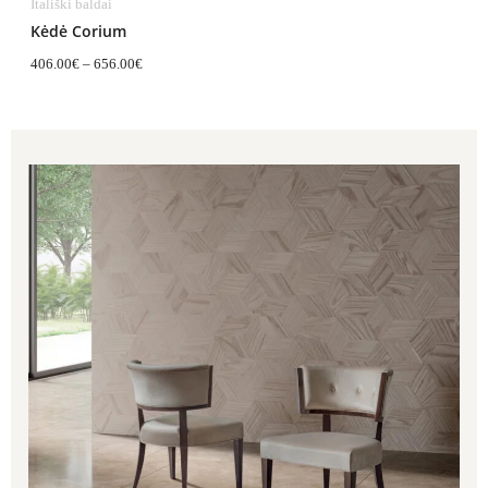
Itališki baldai
Kėdė Corium
406.00
€
–
656.00
€