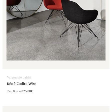
Valgomojo baldai
Kėdė Cadira Wire
726.00
€
–
825.00
€