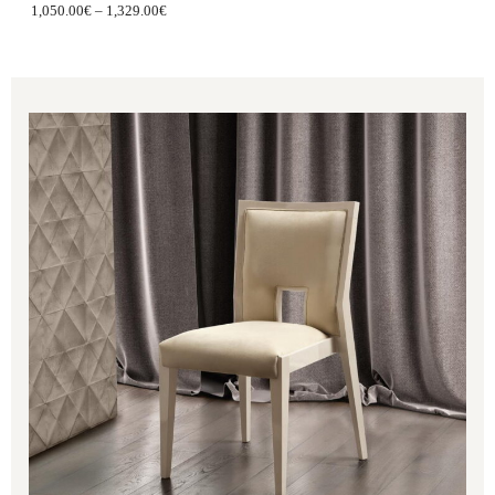
1,050.00
€
–
1,329.00
€