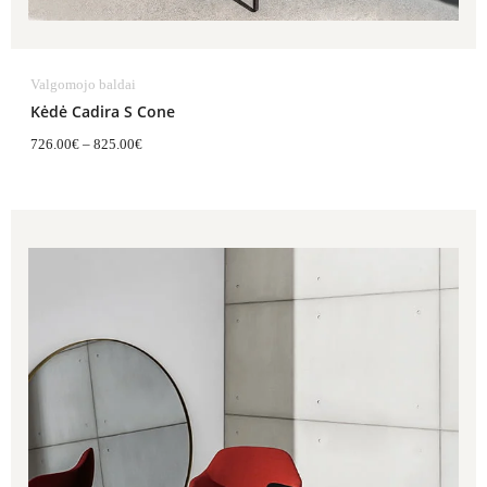
Valgomojo baldai
Kėdė Cadira S Cone
726.00
€
–
825.00
€
Price
range:
726.00€
through
825.00€