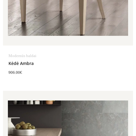
Modernūs baldai
Kėdė Ambra
906.00
€
Price
range:
268.00€
through
346.00€