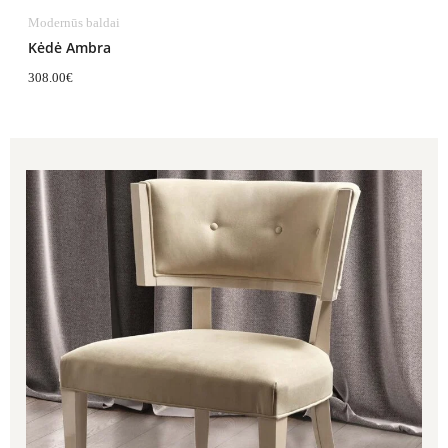
Modernūs baldai
Kėdė Ambra
308.00
€