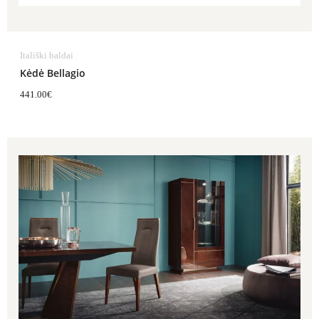
Itališki baldai
Kėdė Bellagio
441.00
€