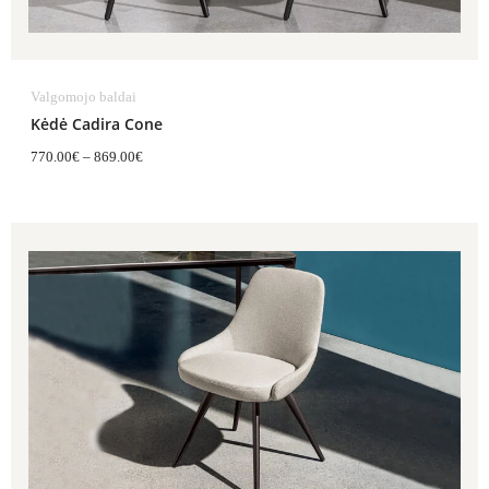
Valgomojo baldai
Kėdė Cadira Cone
770.00
€
–
869.00
€
Price
range:
726.00€
through
825.00€