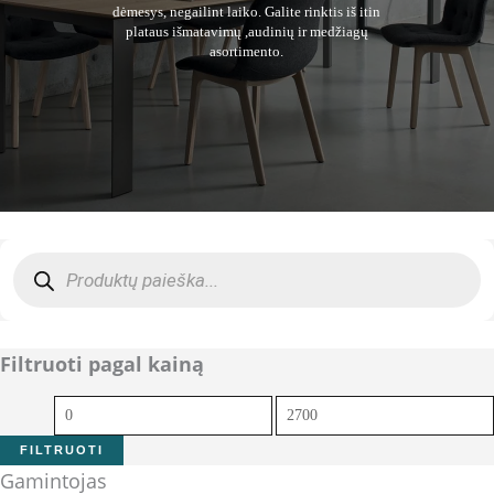
dėmesys, negailint laiko. Galite rinktis iš itin
plataus išmatavimų ,audinių ir medžiagų
asortimento.
Products
search
Filtruoti pagal kainą
Min
Maks
kaina
kaina
FILTRUOTI
Gamintojas