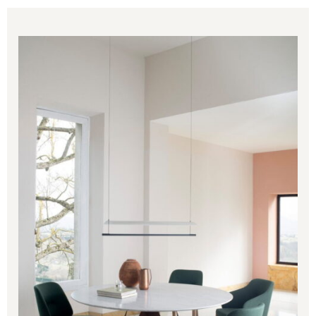
Price
range:
1,020.00€
through
1,221.00€