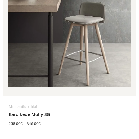
Modernūs baldai
Baro kėdė Molly SG
268.00
€
–
346.00
€