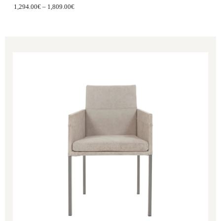
1,294.00
€
–
1,809.00
€
Price
range:
699.00€
through
865.00€