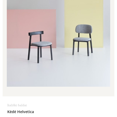
Itališki baldai
Kėdė Helvetica