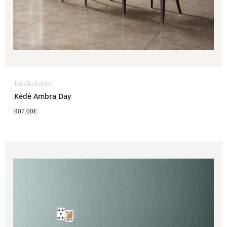
Itališki baldai
Kėdė Ambra Day
907.00
€
Price
range:
489.00€
through
805.00€