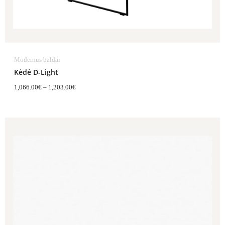
Modernūs baldai
Kėdė D-Light
1,066.00
€
–
1,203.00
€
Price
range:
1,294.00€
through
1,809.00€