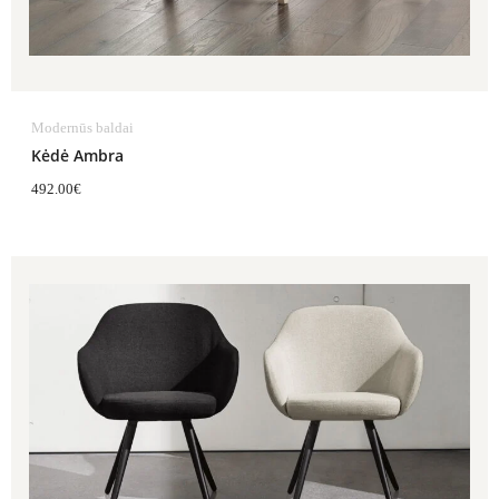
Modernūs baldai
Kėdė Ambra
492.00
€
Price
range:
770.00€
through
869.00€