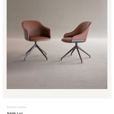
Itališki baldai
Kėdė Lyz