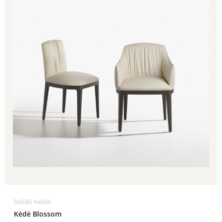
Itališki baldai
Kėdė Blossom