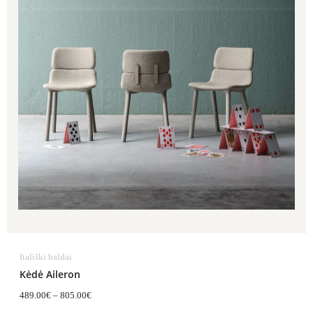
Itališki baldai
Kėdė Aileron
489.00
€
–
805.00
€