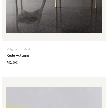
Valgomojo baldai
Kėdė Autumn
792.00
€
Price
range:
1,390.00€
through
1,431.00€