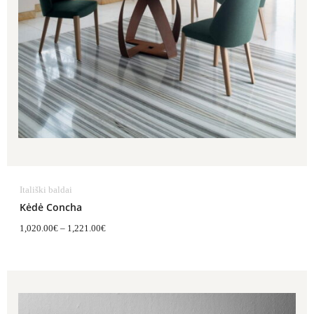
Itališki baldai
Kėdė Concha
1,020.00
€
–
1,221.00
€
Price
range:
406.00€
through