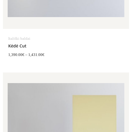
Itališki baldai
Kėdė Cut
1,390.00
€
–
1,431.00
€
Price
range:
1,050.00€
through
1,329.00€