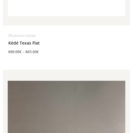
Modernūs baldai
Kėdė Texas Flat
699.00
€
–
865.00
€
Price
range:
1,567.00€
through
1,589.00€