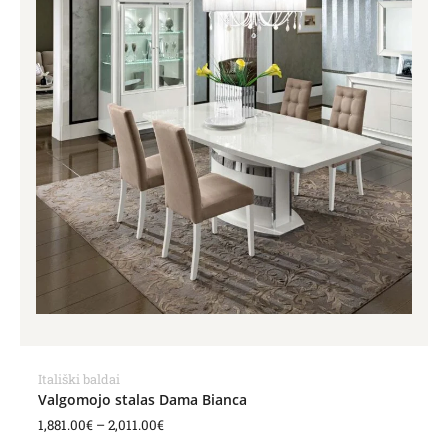
Itališki baldai
Valgomojo stalas Dama Bianca
1,881.00
€
–
2,011.00
€