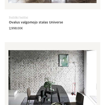
Itališki baldai
Ovalus valgomojo stalas Universe
2,998.00
€
Price
range:
3,369.00€
through
3,955.00€