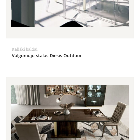
Itališki baldai
Valgomojo stalas Diesis Outdoor
Price
range:
1,154.00€
through
1,231.00€