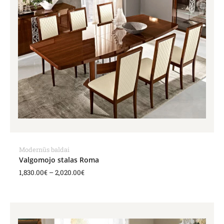
2,020.00€
Modernūs baldai
Valgomojo stalas Roma
1,830.00
€
–
2,020.00
€