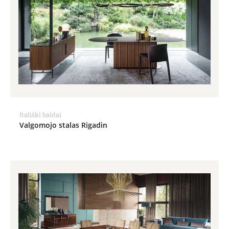
Itališki baldai
Valgomojo stalas Rigadin
Price
range:
1,771.00€
through
1,929.00€