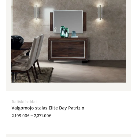
through
2,371.00€
Itališki baldai
Valgomojo stalas Elite Day Patrizio
2,199.00
€
–
2,371.00
€
Price