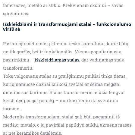
faneruotės, metalo ar stiklo. Kiekvienam skoniui – savas
sprendimas.
Išskleidžiami ir transformuojami stalai – funkcionalumo
viršūnė
Pastaruoju metu mūsų klientai ieško sprendimų, kurie būtų
ne tik gražūs, bet ir funkcionalūs. Vienas populiariausių
pasirinkimų –
išskleidžiamas stalas
, dar vadinamas stalu
transformeriu.
Toks valgomasis stalas su prailginimu puikiai tinka tiems,
kurių namuose dažnai lankosi svečiai ar šeima mėgsta
didelius susibūrimus. Stalas transformeris leidžia lengvai
keisti dydį pagal poreikį – nuo kasdienio iki šventinio
formato.
Modernūs transformuojami stalai gali būti pagaminti iš
medžio, metalo, o jų paviršiai papildyti stiklu, akmens masės
ar net keramikos detalėmis.