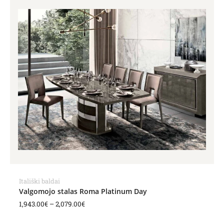
range:
1,943.00€
through
2,079.00€
Itališki baldai
Valgomojo stalas Roma Platinum Day
1,943.00
€
–
2,079.00
€