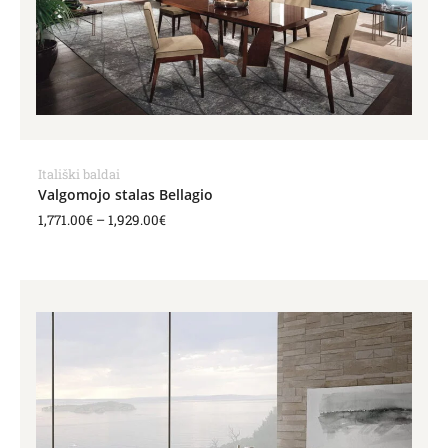
Itališki baldai
Valgomojo stalas Bellagio
1,771.00
€
–
1,929.00
€
Price
range:
2,626.00€
through
4,294.00€