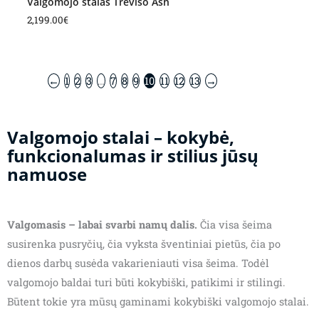
Valgomojo stalas Treviso Ash
2,199.00
€
←
1
2
3
…
7
8
9
10
11
12
13
→
Valgomojo stalai – kokybė,
funkcionalumas ir stilius jūsų
namuose
Valgomasis – labai svarbi namų dalis.
Čia visa šeima
susirenka pusryčių, čia vyksta šventiniai pietūs, čia po
dienos darbų susėda vakarieniauti visa šeima. Todėl
valgomojo baldai turi būti kokybiški, patikimi ir stilingi.
Būtent tokie yra mūsų gaminami kokybiški valgomojo stalai.