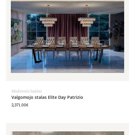
Modernūs baldai
Valgomojo stalas Elite Day Patrizio
2,371.00
€
Price
range:
2,199.00€