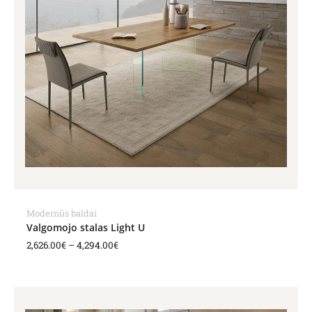
Modernūs baldai
Valgomojo stalas Light U
2,626.00
€
–
4,294.00
€