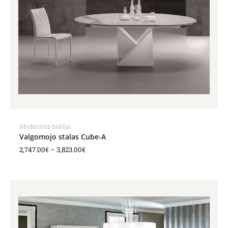
Modernūs baldai
Valgomojo stalas Cube-A
2,747.00
€
–
3,823.00
€
Price
range:
1,881.00€
through
2,011.00€