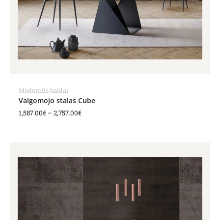
Modernūs baldai
Valgomojo stalas Cube
1,587.00
€
–
2,757.00
€
Price
range:
2,747.00€
through
3,823.00€