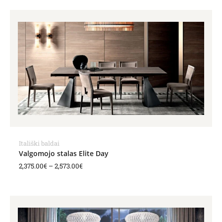
Price
range:
2,375.00€
through
2,573.00€
Itališki baldai
Valgomojo stalas Elite Day
2,375.00
€
–
2,573.00
€
Price
range:
2,199.00€