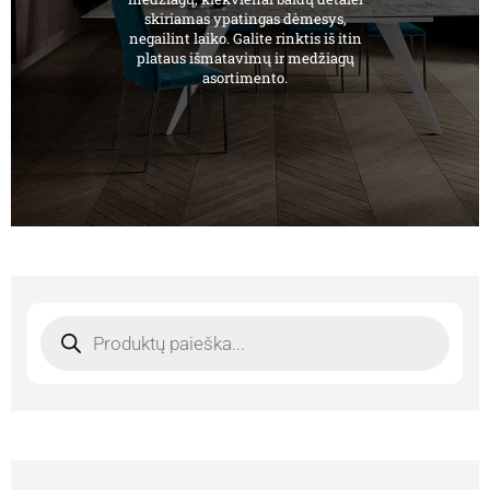
skiriamas ypatingas dėmesys,
negailint laiko. Galite rinktis iš itin
plataus išmatavimų ir medžiagų
asortimento.
Products
search