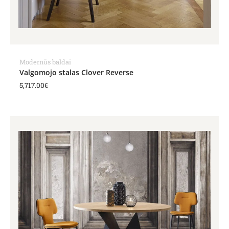
Modernūs baldai
Valgomojo stalas Clover Reverse
5,717.00
€
Price
range:
1,587.00€
through
2,757.00€