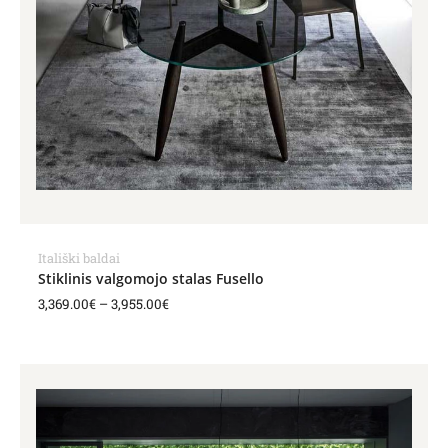
Itališki baldai
Stiklinis valgomojo stalas Fusello
3,369.00
€
–
3,955.00
€