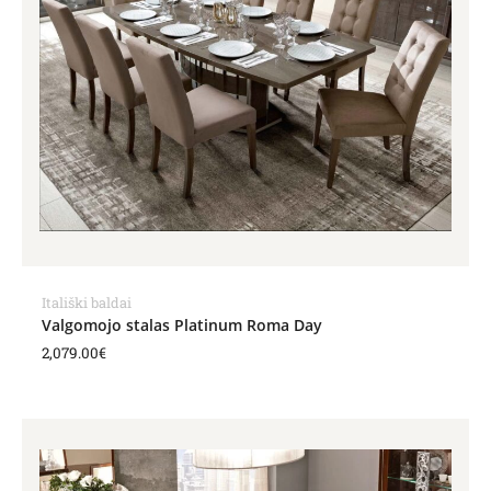
Itališki baldai
Valgomojo stalas Platinum Roma Day
2,079.00
€
Price
range:
1,830.00€
through