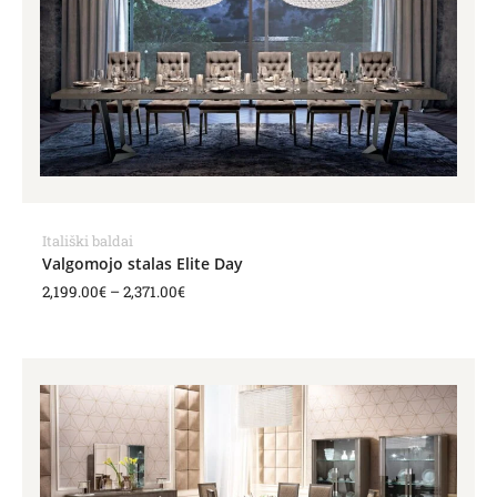
through
2,371.00€
Itališki baldai
Valgomojo stalas Elite Day
2,199.00
€
–
2,371.00
€