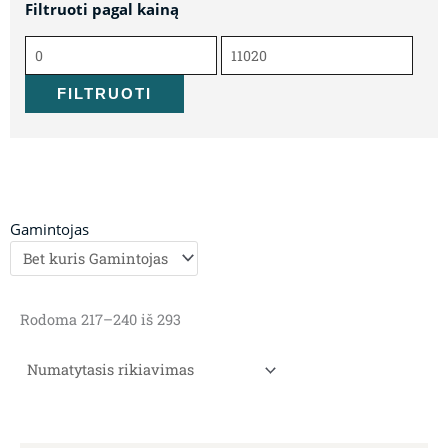
Filtruoti pagal kainą
Min
Maks
kaina
kaina
FILTRUOTI
Gamintojas
Rodoma 217–240 iš 293