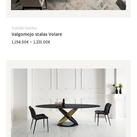
Itališki baldai
Valgomojo stalas Volare
1,154.00
€
–
1,231.00
€