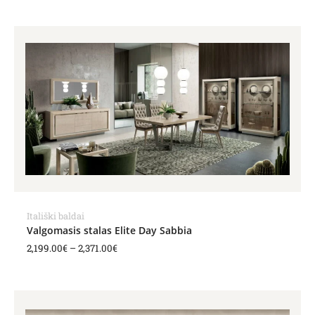
Price
range:
2,199.00€
through
2,371.00€
Itališki baldai
Valgomasis stalas Elite Day Sabbia
2,199.00
€
–
2,371.00
€