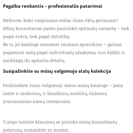
Pagalba renkantis – profesionalūs patarimai
Nežinote, koks valgomasis stalas Jums tiktų geriausiai?
Mūsų konsultantai padės pasirinkti optimalų variantą – tiek
pagal erdvę, tiek pagal stilistiką.
Be to, jei kataloge nematote idealaus sprendimo – galime
pagaminti stalą pagal individualų užsakymą: nuo dydžio ir
medžiagų iki apdailos detalių.
Susipažinkite su mūsų valgomojo stalų kolekcija
Peržiūrėkite visus valgomojo stalus mūsų kataloge – jame
rasite ir modernių, ir klasikinių modelių, tinkamų
įvairiausiems namų interjerams.
O jeigu turėsite klausimų ar prireiks mūsų konsultantų
patarimų, susisiekite su mumis: