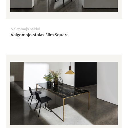
Valgomojo baldai
Valgomojo stalas Slim Square
Price
range:
1,427.00€
through
2,658.00€