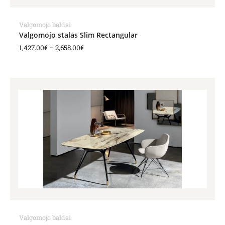
Valgomojo baldai
Valgomojo stalas Slim Rectangular
1,427.00
€
–
2,658.00
€
Price
range:
2,846.00€
through
3,672.00€
Valgomojo baldai