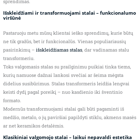
sprendimas.
Išskleidžiami ir transformuojami stalai – funkcionalumo
viršūnė
Pastaruoju metu mūsų klientai ieško sprendimų, kurie būtų
ne tik gražūs, bet ir funkcionalūs. Vienas populiariausių
pasirinkimų –
išskleidžiamas stalas
, dar vadinamas stalu
transformeriu.
Toks valgomasis stalas su prailginimu puikiai tinka tiems,
kurių namuose dažnai lankosi svečiai ar šeima mėgsta
didelius susibūrimus. Stalas transformeris leidžia lengvai
keisti dydį pagal poreikį – nuo kasdienio iki šventinio
formato.
Modernūs transformuojami stalai gali būti pagaminti iš
medžio, metalo, o jų paviršiai papildyti stiklu, akmens masės
ar net keramikos detalėmis.
Klasikiniai valgomojo stalai – laikui nepavaldi estetika