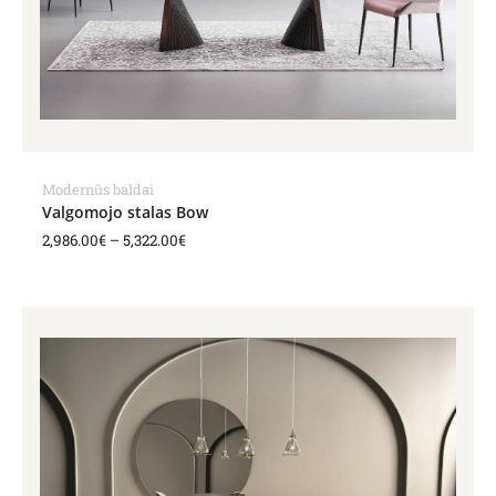
Modernūs baldai
Valgomojo stalas Bow
2,986.00
€
–
5,322.00
€
Price
range:
2,621.00€
through
5,610.00€