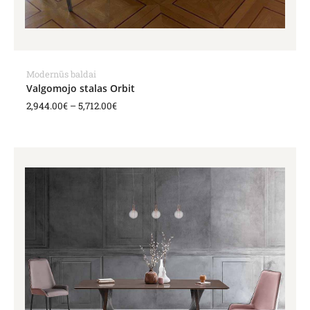
Modernūs baldai
Valgomojo stalas Orbit
2,944.00
€
–
5,712.00
€
Price
range:
2,986.00€
through
5,322.00€