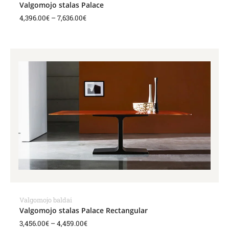
Valgomojo stalas Palace
4,396.00
€
–
7,636.00
€
Price
range:
3,456.00€
through
4,459.00€
Valgomojo baldai
Valgomojo stalas Palace Rectangular
3,456.00
€
–
4,459.00
€