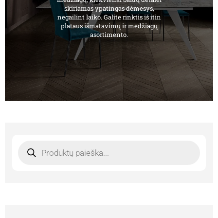
skiriamas ypatingas dėmesys,
negailint laiko. Galite rinktis iš itin
plataus išmatavimų ir medžiagų
asortimento.
Products
search