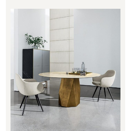
Price
range:
2,465.00€
through
4,371.00€