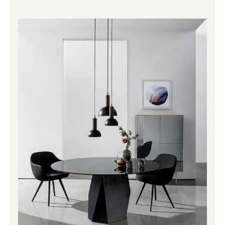
Price
range:
2,071.00€
through
3,430.00€