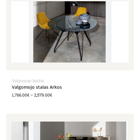
range:
1,766.00€
through
2,579.00€
Valgomojo baldai
Valgomojo stalas Arkos
1,766.00
€
–
2,579.00
€
Price
range:
2,160.00€
through
4,116.00€