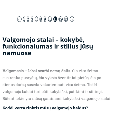
←
1
2
3
…
8
9
10
11
12
13
→
Valgomojo stalai – kokybė,
funkcionalumas ir stilius jūsų
namuose
Valgomasis – labai svarbi namų dalis.
Čia visa šeima
susirenka pusryčių, čia vyksta šventiniai pietūs, čia po
dienos darbų susėda vakarieniauti visa šeima. Todėl
valgomojo baldai turi būti kokybiški, patikimi ir stilingi.
Būtent tokie yra mūsų gaminami kokybiški valgomojo stalai.
Kodėl verta rinktis mūsų valgomojo baldus?