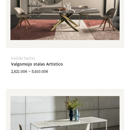
Itališki baldai
Valgomojo stalas Artistico
2,621.00
€
–
5,610.00
€