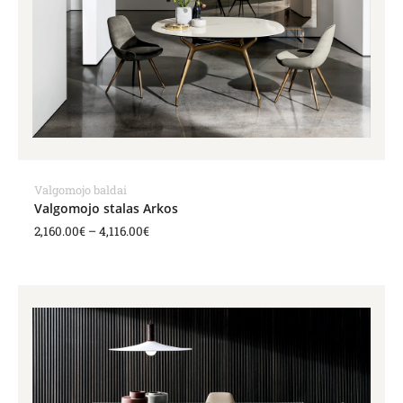
Valgomojo baldai
Valgomojo stalas Arkos
2,160.00
€
–
4,116.00
€
Price
range:
2,147.00€
through
3,418.00€