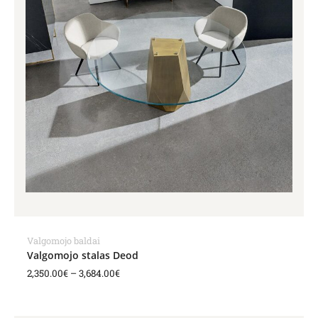
Valgomojo baldai
Valgomojo stalas Deod
2,350.00
€
–
3,684.00
€