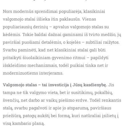
Nors modernūs sprendimai populiarėja, klasikiniai
valgomojo stalai išlieka itin paklausūs. Vienas
populiariausių derinių – apvalus valgomojo stalas su
kėdėmis. Tokie baldai dažnai gaminami iš tvirto medžio, jų
paviršiai puošiami detalėmis, o kojelės – subtiliai raižytos.
Svarbu paminėti, kad net klasikiniai stalai gali būti
pritaikyti šiuolaikiniam gyvenimo ritmui – papildyti
išskleidimo mechanizmais, todėl puikiai tinka net ir
modernizuotiems interjerams.
Valgomojo stalas – tai investicija į Jūsų kasdienybę.
Jis
tampa ne tik valgymo vieta, bet ir susitikimų, pokalbių,
švenčių, net darbo ar vaikų piešimo erdve. Todėl renkantis
stalą, svarbu pagalvoti ir apie jo atsparumą, paviršiaus
priežiūrą, patogų aukštį bei formą, kuri natūraliai įsilietų į
visą kambario planą.