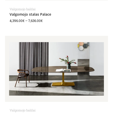
Valgomojo baldai
Valgomojo stalas Palace
4,396.00
€
–
7,636.00
€
Price
range:
4,396.00€
through
7,636.00€
Valgomojo baldai