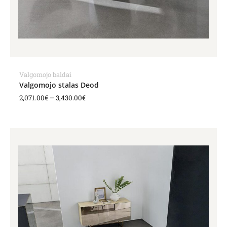
Valgomojo baldai
Valgomojo stalas Deod
2,071.00
€
–
3,430.00
€
Price
range:
2,350.00€
through
3,684.00€