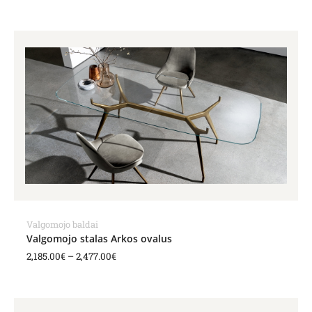
Price
range:
2,185.00€
through
2,477.00€
Valgomojo baldai
Valgomojo stalas Arkos ovalus
2,185.00
€
–
2,477.00
€
Price