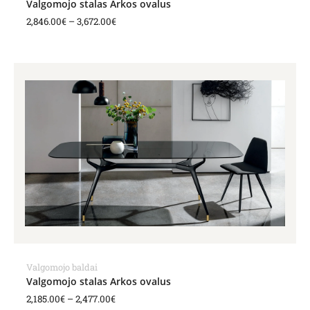
Valgomojo stalas Arkos ovalus
2,846.00
€
–
3,672.00
€
Price
range:
2,185.00€
through
2,477.00€
Valgomojo baldai
Valgomojo stalas Arkos ovalus
2,185.00
€
–
2,477.00
€