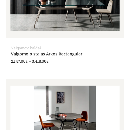
Valgomojo baldai
Valgomojo stalas Arkos Rectangular
2,147.00
€
–
3,418.00
€