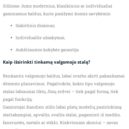
Siūlome Jums modernius, klasikinius ar individualiai
gaminamus baldus, kurie pasižymi šiomis savybėmis:
Išskirtinis dizainas;
Individualūs užsakymai;
Aukščiausios kokybės garantija.
Kaip išsirinkti tinkamą valgomojo stalą?
Renkantis valgomojo baldus, labai svarbu skirti pakankamai
dėmesio planavimui. Pagalvokite, kokio tipo valgomojo
stalas labiausiai tiktų Jūsų erdvei – tiek pagal formą, tiek
pagal funkciją.
Gamintojai šiandien siūlo labai platų modelių pasirinkimą:
stačiakampiai, apvalūs, ovalūs stalai, pagaminti iš medžio,
faneruotės, metalo ar stiklo. Kiekvienam skoniui – savas