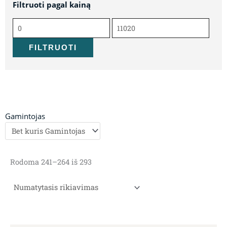
Filtruoti pagal kainą
Min
Maks
kaina
kaina
FILTRUOTI
Gamintojas
Rodoma 241–264 iš 293