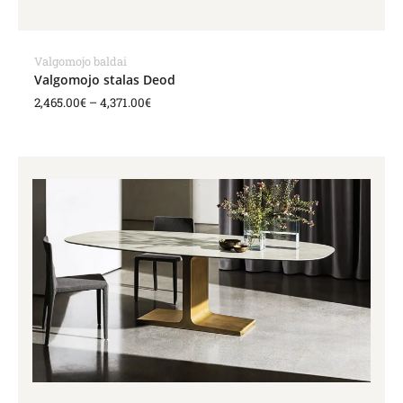
Valgomojo baldai
Valgomojo stalas Deod
2,465.00
€
–
4,371.00
€
Price
range:
4,396.00€
through
7,636.00€