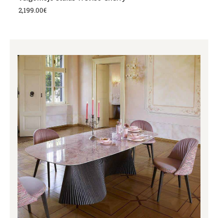
2,199.00
€
Price
range:
2,944.00€
through
5,712.00€