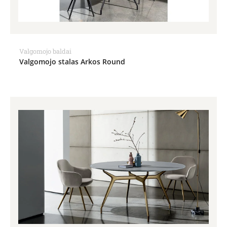
Valgomojo baldai
Valgomojo stalas Arkos Round
Price
range:
1,410.00€
through
2,389.00€