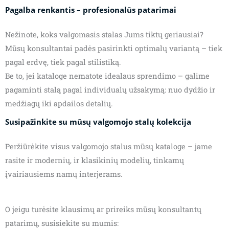
Pagalba renkantis – profesionalūs patarimai
Nežinote, koks valgomasis stalas Jums tiktų geriausiai?
Mūsų konsultantai padės pasirinkti optimalų variantą – tiek
pagal erdvę, tiek pagal stilistiką.
Be to, jei kataloge nematote idealaus sprendimo – galime
pagaminti stalą pagal individualų užsakymą: nuo dydžio ir
medžiagų iki apdailos detalių.
Susipažinkite su mūsų valgomojo stalų kolekcija
Peržiūrėkite visus valgomojo stalus mūsų kataloge – jame
rasite ir modernių, ir klasikinių modelių, tinkamų
įvairiausiems namų interjerams.
O jeigu turėsite klausimų ar prireiks mūsų konsultantų
patarimų, susisiekite su mumis: