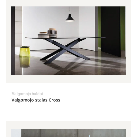
Valgomojo baldai
Valgomojo stalas Cross
Price
range:
2,198.00€