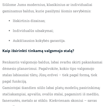
Siūlome Jums modernius, klasikinius ar individualiai
gaminamus baldus, kurie pasižymi šiomis savybėmis:
Išskirtinis dizainas;
Individualūs užsakymai;
Aukščiausios kokybės garantija.
Kaip išsirinkti tinkamą valgomojo stalą?
Renkantis valgomojo baldus, labai svarbu skirti pakankamai
dėmesio planavimui. Pagalvokite, kokio tipo valgomojo
stalas labiausiai tiktų Jūsų erdvei – tiek pagal formą, tiek
pagal funkciją.
Gamintojai šiandien siūlo labai platų modelių pasirinkimą:
stačiakampiai, apvalūs, ovalūs stalai, pagaminti iš medžio,
faneruotės, metalo ar stiklo. Kiekvienam skoniui – savas