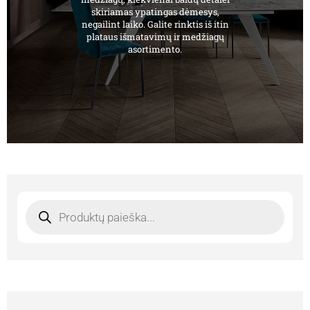
skiriamas ypatingas dėmesys,
negailint laiko. Galite rinktis iš itin
plataus išmatavimų ir medžiagų
asortimento.
Products
search