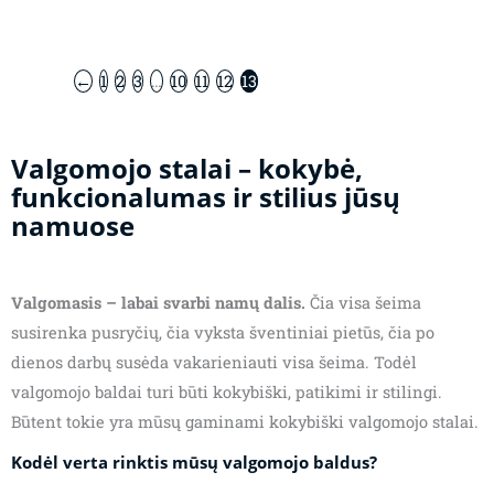
←
1
2
3
…
10
11
12
13
Valgomojo stalai – kokybė,
funkcionalumas ir stilius jūsų
namuose
Valgomasis – labai svarbi namų dalis.
Čia visa šeima
susirenka pusryčių, čia vyksta šventiniai pietūs, čia po
dienos darbų susėda vakarieniauti visa šeima. Todėl
valgomojo baldai turi būti kokybiški, patikimi ir stilingi.
Būtent tokie yra mūsų gaminami kokybiški valgomojo stalai.
Kodėl verta rinktis mūsų valgomojo baldus?