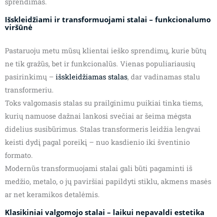
sprendimas.
Išskleidžiami ir transformuojami stalai – funkcionalumo
viršūnė
Pastaruoju metu mūsų klientai ieško sprendimų, kurie būtų
ne tik gražūs, bet ir funkcionalūs. Vienas populiariausių
pasirinkimų –
išskleidžiamas stalas
, dar vadinamas stalu
transformeriu.
Toks valgomasis stalas su prailginimu puikiai tinka tiems,
kurių namuose dažnai lankosi svečiai ar šeima mėgsta
didelius susibūrimus. Stalas transformeris leidžia lengvai
keisti dydį pagal poreikį – nuo kasdienio iki šventinio
formato.
Modernūs transformuojami stalai gali būti pagaminti iš
medžio, metalo, o jų paviršiai papildyti stiklu, akmens masės
ar net keramikos detalėmis.
Klasikiniai valgomojo stalai – laikui nepavaldi estetika