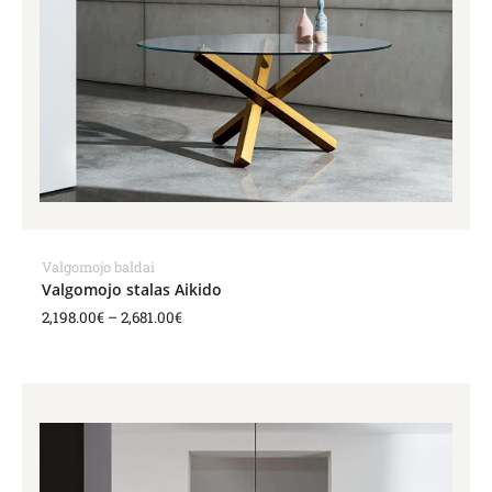
through
2,681.00€
Valgomojo baldai
Valgomojo stalas Aikido
2,198.00
€
–
2,681.00
€
Price
range:
2,093.00€
through
2,553.00€