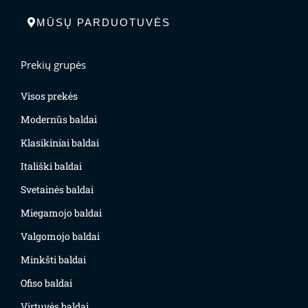
MŪSŲ PARDUOTUVĖS
Prekių grupės
Visos prekės
Modernūs baldai
Klasikiniai baldai
Itališki baldai
Svetainės baldai
Miegamojo baldai
Valgomojo baldai
Minkšti baldai
Ofiso baldai
Virtuvės baldai