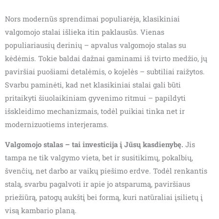
Nors modernūs sprendimai populiarėja, klasikiniai
valgomojo stalai išlieka itin paklausūs. Vienas
populiariausių derinių – apvalus valgomojo stalas su
kėdėmis. Tokie baldai dažnai gaminami iš tvirto medžio, jų
paviršiai puošiami detalėmis, o kojelės – subtiliai raižytos.
Svarbu paminėti, kad net klasikiniai stalai gali būti
pritaikyti šiuolaikiniam gyvenimo ritmui – papildyti
išskleidimo mechanizmais, todėl puikiai tinka net ir
modernizuotiems interjerams.
Valgomojo stalas – tai investicija į Jūsų kasdienybę.
Jis
tampa ne tik valgymo vieta, bet ir susitikimų, pokalbių,
švenčių, net darbo ar vaikų piešimo erdve. Todėl renkantis
stalą, svarbu pagalvoti ir apie jo atsparumą, paviršiaus
priežiūrą, patogų aukštį bei formą, kuri natūraliai įsilietų į
visą kambario planą.