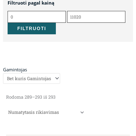
Filtruoti pagal kainą
Min
Maks
kaina
kaina
FILTRUOTI
Gamintojas
Rodoma 289–293 iš 293