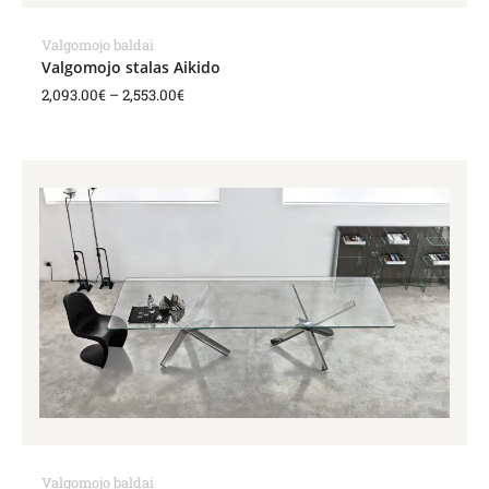
Valgomojo baldai
Valgomojo stalas Aikido
2,093.00
€
–
2,553.00
€
Price
range:
5,171.00€
through
5,781.00€
Valgomojo baldai