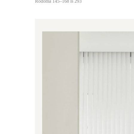
Rodoma 145–168 iš 293