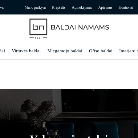
val
Mano paskyra
Krepšelis
Apmokėjimas
Apie mus
Kontaktai
dai
Virtuvės baldai
Miegamojo baldai
Ofiso baldai
Interjero 