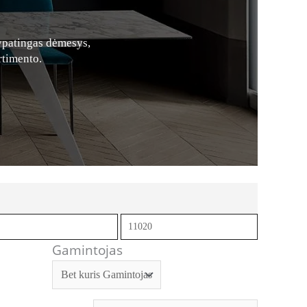
ypatingas dėmesys,
rtimento.
Maks
a
kaina
Gamintojas