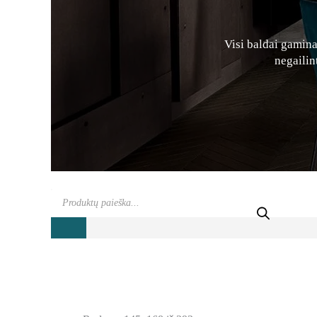
Visi baldai gamin
negailin
Products
search