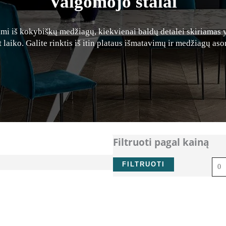
Valgomojo stalai
ami iš kokybiškų medžiagų, kiekvienai baldų detalei skiriamas 
t laiko. Galite rinktis iš itin plataus išmatavimų ir medžiagų aso
Filtruoti pagal kainą
Min
kain
FILTRUOTI