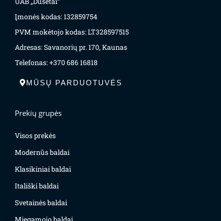
UAB „Dusėtai“
Įmonės kodas: 132859754
PVM mokėtojo kodas: LT328597515
Adresas: Savanorių pr. 170, Kaunas
Telefonas: +370 686 16818
MŪSŲ PARDUOTUVĖS
Prekių grupės
Visos prekės
Modernūs baldai
Klasikiniai baldai
Itališki baldai
Svetainės baldai
Miegamojo baldai