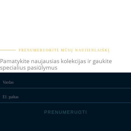
PRENUMERUOKITE MŪSŲ NAUJIENLAIŠKĮ
Pamatykite naujausias kolekcijas ir gaukite
specialius pasiūlymus
PRENUMERUOTI