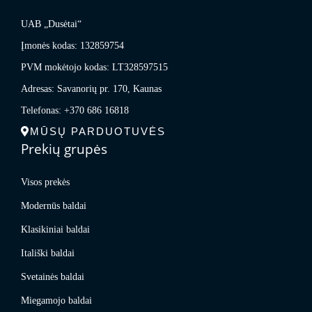
UAB „Dusėtai“
Įmonės kodas: 132859754
PVM mokėtojo kodas: LT328597515
Adresas: Savanorių pr. 170, Kaunas
Telefonas: +370 686 16818
MŪSŲ PARDUOTUVĖS
Prekių grupės
Visos prekės
Modernūs baldai
Klasikiniai baldai
Itališki baldai
Svetainės baldai
Miegamojo baldai