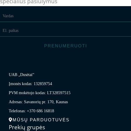
specialius pasiūlymus
PRENUMERUOTI
UAB „Dusėtai“
Įmonės kodas: 132859754
PVM mokėtojo kodas: LT328597515
Adresas: Savanorių pr. 170, Kaunas
Telefonas: +370 686 16818
MŪSŲ PARDUOTUVĖS
Prekių grupės