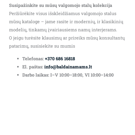
Susipažinkite su mūsų valgomojo stalų kolekcija
Peržiūrėkite visus išskleidžiamus valgomojo stalus
mūsų kataloge – jame rasite ir modernių, ir klasikinių
modelių, tinkamų įvairiausiems namų interjerams.
O jeigu turėsite klausimų ar prireiks mūsų konsultantų
patarimų, susisiekite su mumis
Telefonas:
+370 686 16818
El. paštas:
info@baldainamams.lt
Darbo laikas: I–V 10:00–18:00, VI 10:00–14:00