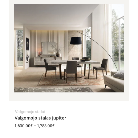
range:
1,600.00€
through
1,783.00€
Valgomojo stalai
Valgomojo stalas Jupiter
1,600.00
€
–
1,783.00
€