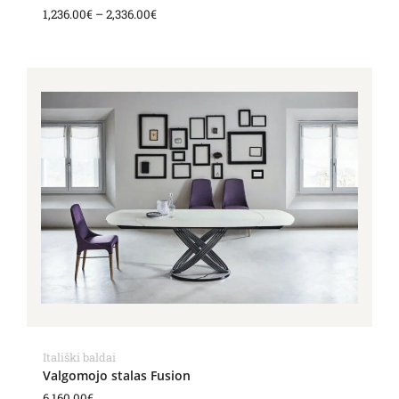
1,236.00
€
–
2,336.00
€
Itališki baldai
Valgomojo stalas Fusion
6,160.00
€