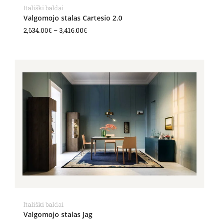
Itališki baldai
Valgomojo stalas Cartesio 2.0
2,634.00
€
–
3,416.00
€
Price
range:
1,236.00€
through
2,336.00€
Itališki baldai
Valgomojo stalas Jag