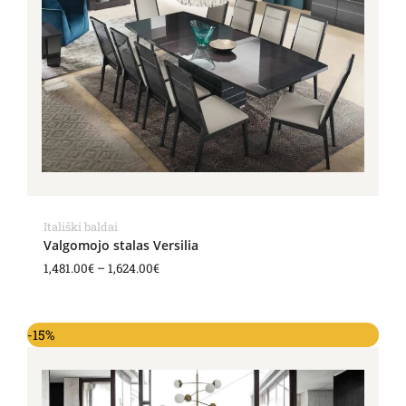
through
1,624.00€
Itališki baldai
Valgomojo stalas Versilia
1,481.00
€
–
1,624.00
€
-15%