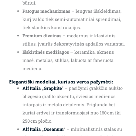
būriui.
Patogus mechanizmas
– lengvas išskleidimas,
kurį valdo tiek semi-automatiniai sprendimai,
tiek slankios konstrukcijos.
Premium dizainas
– modernus ir klasikinis
stilius, įvairūs dekoratyvinės apdailos variantai.
Išskirtinės medžiagos
– keramika, akmens
masė, metalas, stiklas, lakuota ar faneruota
mediena.
Elegantiški modeliai, kuriuos verta pažymėti:
Alf Italia
„
Graphite
“
– pasižymi grakščiu aukšto
blizgesio grafito akcentu, šviesios medienos
intarpais ir metalo detalėmis. Priglunda bet
kuriai erdvei ir transformuojasi nuo 160 cm iki
250 cm pločio.
Alf Italia
„
Oceanum
“
– minimalistinis stalas su