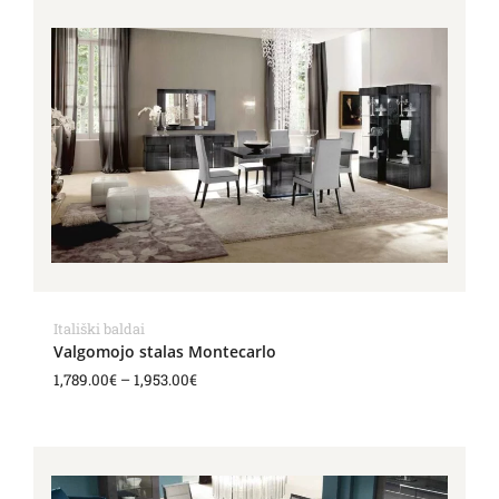
Price
range:
1,789.00€
through
1,953.00€
Itališki baldai
Valgomojo stalas Montecarlo
1,789.00
€
–
1,953.00
€
Price
range:
1,481.00€