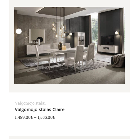
Price
range:
1,489.00€
through
1,555.00€
Valgomojo stalai
Valgomojo stalas Claire
1,489.00
€
–
1,555.00
€
Price