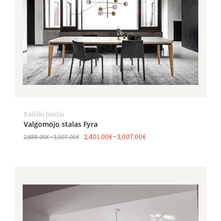
Itališki baldai
Valgomojo stalas Fyra
2,401.00
€
–
3,007.00
€
2,588.00
€
–
3,007.00
€
Price
range:
2,634.00€
through
3,416.00€