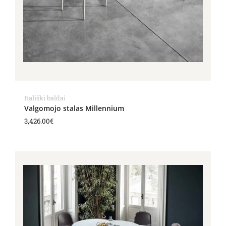
Itališki baldai
Valgomojo stalas Millennium
3,426.00
€