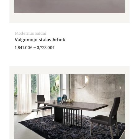
Modernūs baldai
Valgomojo stalas Arbok
1,841.00
€
–
3,723.00
€
Price
range:
1,863.00€
through
2,288.00€