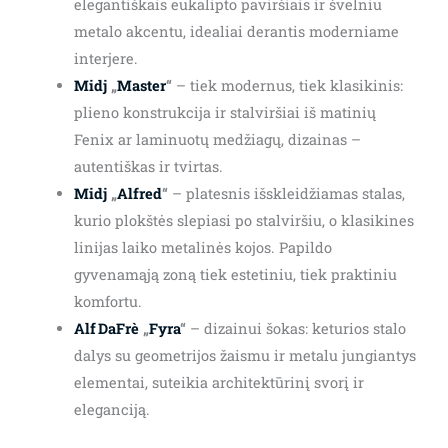
elegantiškais eukalipto paviršiais ir švelniu
metalo akcentu, idealiai derantis moderniame
interjere.
Midj
„
Master
“
– tiek modernus, tiek klasikinis:
plieno konstrukcija ir stalviršiai iš matinių
Fenix ar laminuotų medžiagų, dizainas –
autentiškas ir tvirtas.
Midj
„
Alfred
“
– platesnis išskleidžiamas stalas,
kurio plokštės slepiasi po stalviršiu, o klasikines
linijas laiko metalinės kojos. Papildo
gyvenamąją zoną tiek estetiniu, tiek praktiniu
komfortu.
Alf DaFrè
„
Fyra
“
– dizainui šokas: keturios stalo
dalys su geometrijos žaismu ir metalu jungiantys
elementai, suteikia architektūrinį svorį ir
eleganciją.