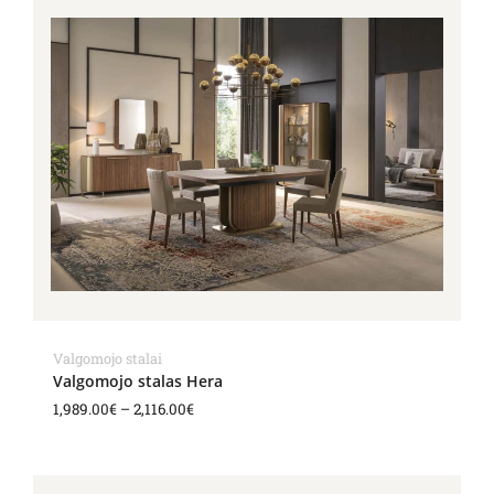
range:
1,989.00€
through
2,116.00€
Valgomojo stalai
Valgomojo stalas Hera
1,989.00
€
–
2,116.00
€
Price