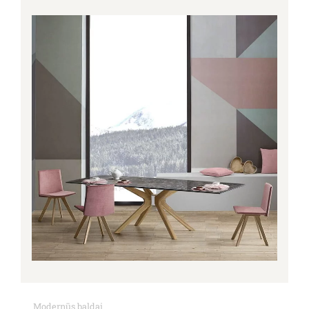
range:
3,036.00€
through
4,040.00€
Modernūs baldai