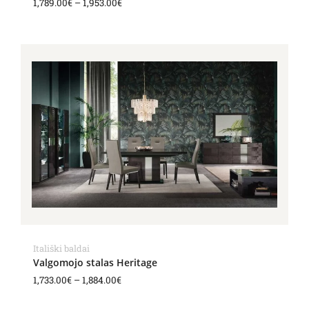
1,789.00
€
–
1,953.00
€
Price
range:
1,733.00€
through
1,884.00€
Itališki baldai
Valgomojo stalas Heritage
1,733.00
€
–
1,884.00
€