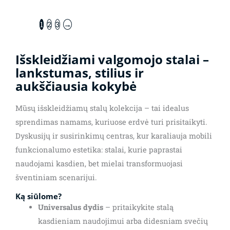
1
2
3
→
Išskleidžiami valgomojo stalai –
lankstumas, stilius ir
aukščiausia kokybė
Mūsų išskleidžiamų stalų kolekcija – tai idealus
sprendimas namams, kuriuose erdvė turi prisitaikyti.
Dyskusijų ir susirinkimų centras, kur karaliauja mobili
funkcionalumo estetika: stalai, kurie paprastai
naudojami kasdien, bet mielai transformuojasi
šventiniam scenarijui.
Ką siūlome?
Universalus dydis
– pritaikykite stalą
kasdieniam naudojimui arba didesniam svečių