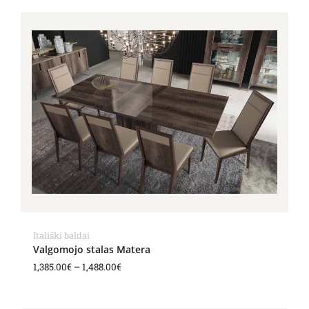
Price
range:
1,385.00€
through
1,488.00€
Itališki baldai
Valgomojo stalas Matera
1,385.00
€
–
1,488.00
€