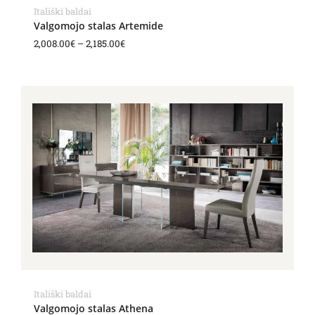
Itališki baldai
Valgomojo stalas Artemide
2,008.00
€
–
2,185.00
€
Price
range:
2,141.00€
through
2,360.00€
Itališki baldai
Valgomojo stalas Athena