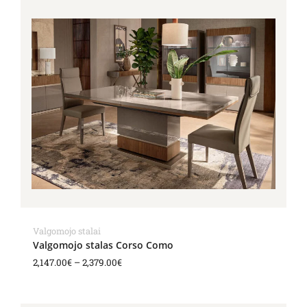
Price
range:
2,147.00€
through
2,379.00€
Valgomojo stalai
Valgomojo stalas Corso Como
2,147.00
€
–
2,379.00
€