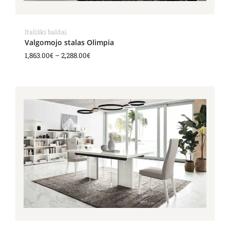
Itališki baldai
Valgomojo stalas Olimpia
1,863.00
€
–
2,288.00
€
Price
range:
2,008.00€
through
2,185.00€