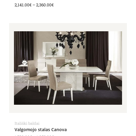
2,141.00
€
–
2,360.00
€
Price
range:
1,789.00€
through
1,953.00€
Itališki baldai
Valgomojo stalas Canova