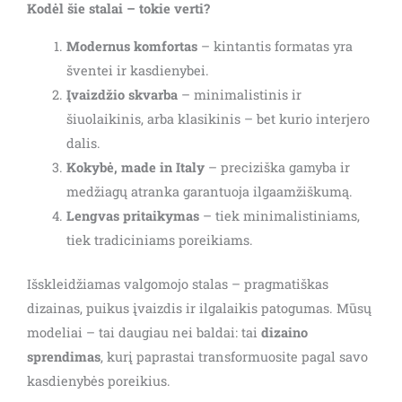
Kodėl šie stalai – tokie verti?
Modernus komfortas
– kintantis formatas yra
šventei ir kasdienybei.
Įvaizdžio skvarba
– minimalistinis ir
šiuolaikinis, arba klasikinis – bet kurio interjero
dalis.
Kokybė, made in Italy
– preciziška gamyba ir
medžiagų atranka garantuoja ilgaamžiškumą.
Lengvas pritaikymas
– tiek minimalistiniams,
tiek tradiciniams poreikiams.
Išskleidžiamas valgomojo stalas – pragmatiškas
dizainas, puikus įvaizdis ir ilgalaikis patogumas. Mūsų
modeliai – tai daugiau nei baldai: tai
dizaino
sprendimas
, kurį paprastai transformuosite pagal savo
kasdienybės poreikius.