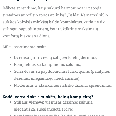
Ieškote sprendimo, kaip sukurti harmoningą ir patogią
svetainės ar poilsio zonos aplinką? „Baldai Namams“ siūlo
aukštos kokybės
minkštų baldų komplektus
, kurie ne tik
stilingai papuoš interjerą, bet ir užtikrins maksimalų
komfortą kiekvieną dieną.
Mūsų asortimente rasite:
Dviviečių ir triviečių sofų bei fotelių derinius;
Komplektus su kampinėmis sofomis;
Sofas-lovas su papildomomis funkcijomis (patalynės
dėžėmis, miegamuoju mechanizmu);
Modernius ir klasikinius itališko dizaino sprendimus.
Kodėl verta rinktis minkštų baldų komplektą?
Stiliaus vienovė:
vientisas dizainas sukuria
elegantišką, subalansuotą erdvę;