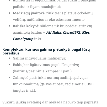
Komfortas ir ergonomika:
baldai sukurti patogiam
poilsiui ir ilgam naudojimui;
Medžiagų įvairovė:
rinkitės iš plataus gobelenų,
veliūrų, natūralios ar eko odos asortimento;
Itališka kokybė:
siūlome tik kruopščiai atrinktų
gamintojų baldus –
Alf Italia
,
Cierre1972
,
Kler
,
Camelgroup
ir kt.
Komplektai, kuriuos galima pritaikyti pagal Jūsų
poreikius
Galimi individualūs matmenys;
Baldų konfigūravimas pagal Jūsų erdvę
(kairinis/dešininis kampas ir pan.);
Galimybė pasirinkti norimą audinį, spalvą ar
funkcionalumą (galvos atlošai, reglaineriai, USB
jungtys ir kt.).
Sukurti jaukią svetainę dar niekada nebuvo taip paprasta.