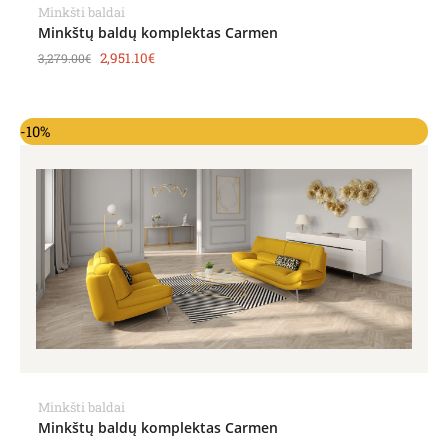
Minkšti baldai
Minkštų baldų komplektas Carmen
2,951.10
€
3,279.00
€
Original
Current
-10%
price
price
was:
is:
2,933.00€.
2,639.70€.
Minkšti baldai
Minkštų baldų komplektas Carmen