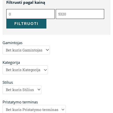
Filtruoti pagal kainą
Min
Maks
kaina
kaina
FILTRUOTI
Gamintojas
Kategorija
Stilius
Pristatymo terminas