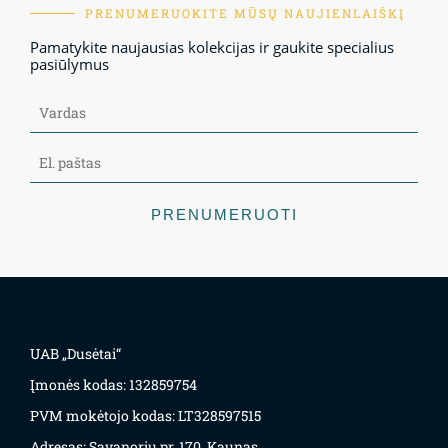
PRENUMERUOKITE MŪSŲ NAUJIENLAIŠKĮ
Pamatykite naujausias kolekcijas ir gaukite specialius
pasiūlymus
PRENUMERUOTI
UAB „Dusėtai“
Įmonės kodas: 132859754
PVM mokėtojo kodas: LT328597515
Adresas: Savanorių pr. 170, Kaunas