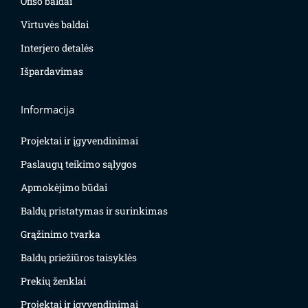
Ofiso baldai
Virtuvės baldai
Interjero detalės
Išpardavimas
Informacija
Projektai ir įgyvendinimai
Paslaugų teikimo sąlygos
Apmokėjimo būdai
Baldų pristatymas ir surinkimas
Grąžinimo tvarka
Baldų priežiūros taisyklės
Prekių ženklai
Projektai ir įgyvendinimai