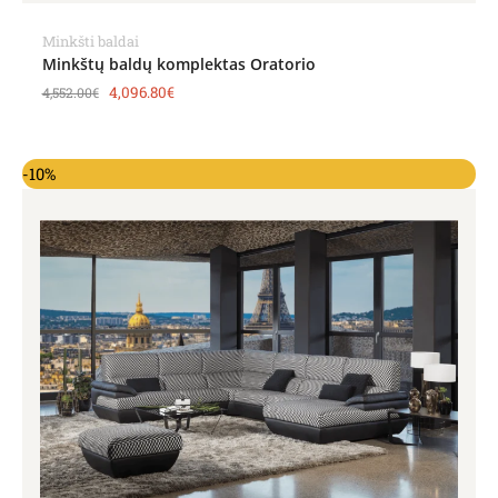
Minkšti baldai
Minkštų baldų komplektas Oratorio
4,096.80
€
4,552.00
€
Original
Current
-10%
price
price
was:
is:
4,234.00€.
3,810.60€.