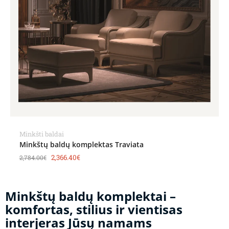
Minkšti baldai
Minkštų baldų komplektas Traviata
2,366.40
€
2,784.00
€
Minkštų baldų komplektai –
komfortas, stilius ir vientisas
interjeras Jūsų namams