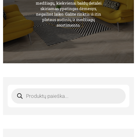
medžiagų, kiekvienai baldų detalei
skiriamas ypatingas dėmesys,
negailint laiko. Galite rinktis iš itin
plataus audinių ir medžiagų
asortimento.
Products
search