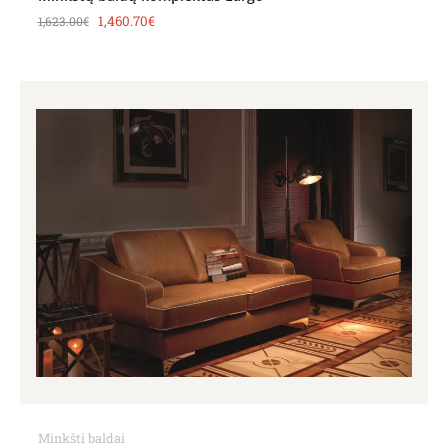
1,460.70
€
1,623.00
€
Minkšti baldai