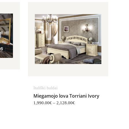
ange: 1,773.00€ through 2,388.00€
Price range: 1,990.00€ throu
Itališki baldai
Miegamojo lova Torriani Ivory
1,990.00
€
–
2,128.00
€