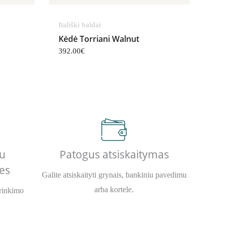
Itališki baldai
Kėdė Torriani Walnut
392.00
€
u
Patogus atsiskaitymas
es
Galite atsiskaityti grynais, bankiniu pavedimu
arba kortele.
urinkimo