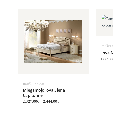
Price range: 2,327.00€ through 2
Itališki
Lova N
1,889.0
Itališki baldai
Miegamojo lova Siena
Capitonne
2,327.00
€
–
2,444.00
€