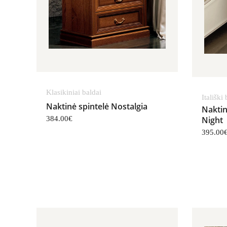
Klasikiniai baldai
Itališki
Naktinė spintelė Nostalgia
Naktin
384.00
€
Night
395.00