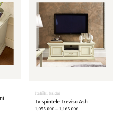
Itališki baldai
ni
Tv spintelė Treviso Ash
1,055.00
€
–
1,165.00
€