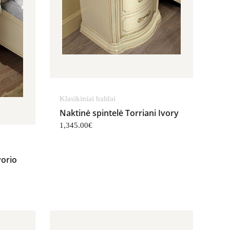
Klasikiniai baldai
Naktinė spintelė Torriani Ivory
1,345.00
€
vorio
Price range: 1,055.00€ throu