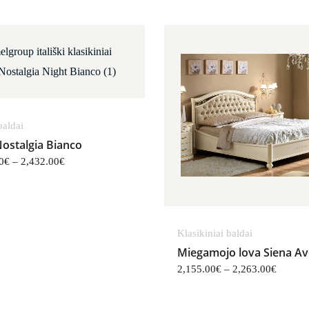
,444.00€
Price range: 1,889.00€ through 2,432.00€
Price r
 baldai
ostalgia Bianco
0
€
–
2,432.00
€
Klasikiniai baldai
Miegamojo lova Siena Av
2,155.00
€
–
2,263.00
€