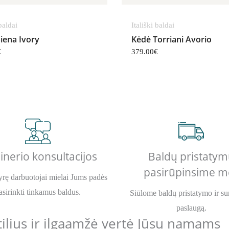
 baldai
Itališki baldai
iena Ivory
Kėdė Torriani Avorio
€
379.00
€
inerio konsultacijos
Baldų pristatym
pasirūpinsime m
rę darbuotojai mielai Jums padės
asirinkti tinkamus baldus.
Siūlome baldų pristatymo ir s
paslaugą.
stilius ir ilgaamžė vertė Jūsų namams