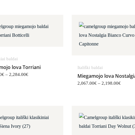
,412.00€
Price range: 2,129.00€ through 2,284.00€
Price r
iai baldai
ojo lova Torriani
Itališki baldai
0
€
–
2,284.00
€
Miegamojo lova Nostalgi
2,067.00
€
–
2,198.00
€