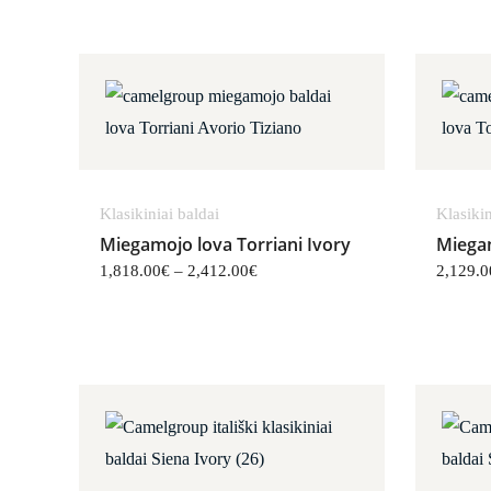
Price range: 1,818.00€ through 2
Klasikiniai baldai
Klasikin
Miegamojo lova Torriani Ivory
Miegam
1,818.00
€
–
2,412.00
€
2,129.0