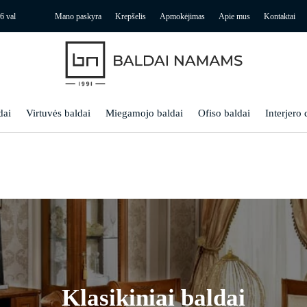
6 val
Mano paskyra
Krepšelis
Apmokėjimas
Apie mus
Kontaktai
dai
Virtuvės baldai
Miegamojo baldai
Ofiso baldai
Interjero 
Klasikiniai baldai