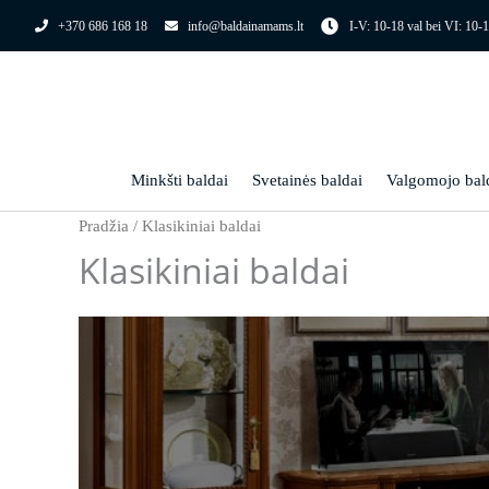
Pereiti
+370 686 168 18
info@baldainamams.lt
I-V: 10-18 val bei VI: 10-1
prie
turinio
Minkšti baldai
Svetainės baldai
Valgomojo bal
Pradžia
/ Klasikiniai baldai
Klasikiniai baldai