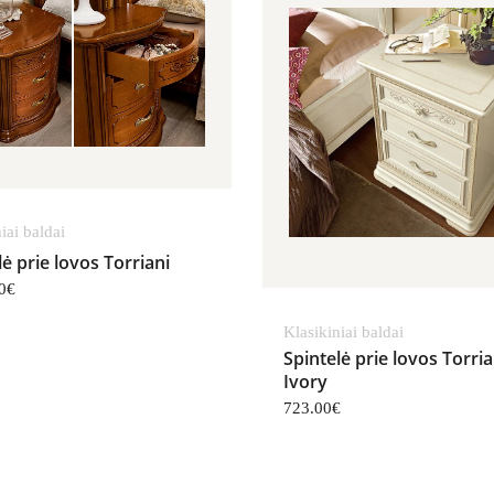
iai baldai
lė prie lovos Torriani
0
€
Klasikiniai baldai
Spintelė prie lovos Torria
Ivory
723.00
€