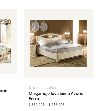
ange: 2,155.00€ through 2,263.00€
Price range: 1,880.00€ throu
Klasikiniai baldai
orio
Miegamojo lova Siena Avorio
Ferro
1,880.00
€
–
1,956.00
€