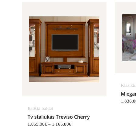
Price range: 1,055.00€ through 1
Klasikin
Miegam
1,836.0
Itališki baldai
Tv staliukas Treviso Cherry
1,055.00
€
–
1,165.00
€