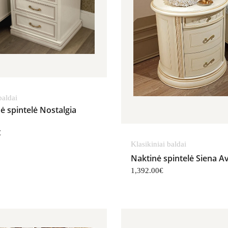
 baldai
ė spintelė Nostalgia
€
Klasikiniai baldai
Naktinė spintelė Siena A
1,392.00
€