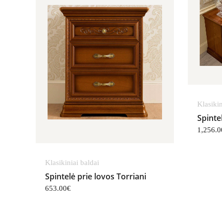
Klasikin
Spinte
1,256.0
Klasikiniai baldai
Spintelė prie lovos Torriani
653.00
€