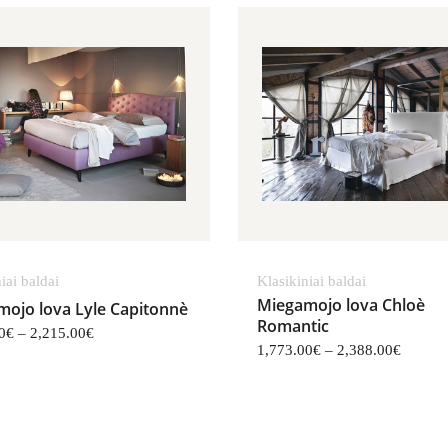
,165.00€
Price range: 1,836.00€ through 2,215.00€
Price r
iai baldai
Klasikiniai baldai
Miegamojo lova Chloè
ojo lova Lyle Capitonnè
Romantic
0
€
–
2,215.00
€
1,773.00
€
–
2,388.00
€