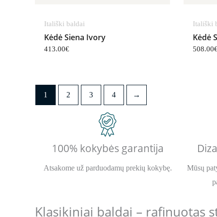
Itališki baldai
Itališki
Kėdė Siena Ivory
Kėdė S
413.00
€
508.00
1
2
3
4
→
100% kokybės garantija
Diza
Atsakome už parduodamų prekių kokybę.
Mūsų paty
p
Klasikiniai baldai – rafinuotas 