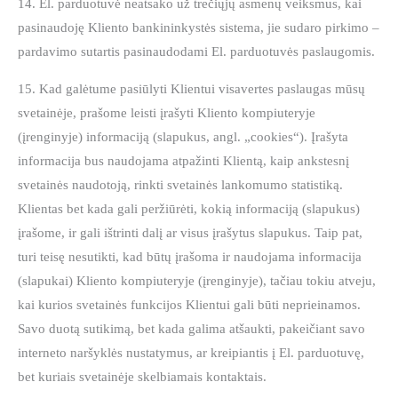
14. El. parduotuvė neatsako už trečiųjų asmenų veiksmus, kai
pasinaudoję Kliento bankininkystės sistema, jie sudaro pirkimo –
pardavimo sutartis pasinaudodami El. parduotuvės paslaugomis.
15. Kad galėtume pasiūlyti Klientui visavertes paslaugas mūsų
svetainėje, prašome leisti įrašyti Kliento kompiuteryje
(įrenginyje) informaciją (slapukus, angl. „cookies“). Įrašyta
informacija bus naudojama atpažinti Klientą, kaip ankstesnį
svetainės naudotoją, rinkti svetainės lankomumo statistiką.
Klientas bet kada gali peržiūrėti, kokią informaciją (slapukus)
įrašome, ir gali ištrinti dalį ar visus įrašytus slapukus. Taip pat,
turi teisę nesutikti, kad būtų įrašoma ir naudojama informacija
(slapukai) Kliento kompiuteryje (įrenginyje), tačiau tokiu atveju,
kai kurios svetainės funkcijos Klientui gali būti neprieinamos.
Savo duotą sutikimą, bet kada galima atšaukti, pakeičiant savo
interneto naršyklės nustatymus, ar kreipiantis į El. parduotuvę,
bet kuriais svetainėje skelbiamais kontaktais.