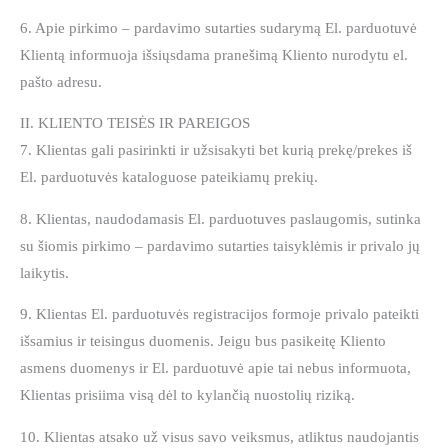
6. Apie pirkimo – pardavimo sutarties sudarymą El. parduotuvė
Klientą informuoja išsiųsdama pranešimą Kliento nurodytu el.
pašto adresu.
II. KLIENTO TEISĖS IR PAREIGOS
7. Klientas gali pasirinkti ir užsisakyti bet kurią prekę/prekes iš
El. parduotuvės kataloguose pateikiamų prekių.
8. Klientas, naudodamasis El. parduotuves paslaugomis, sutinka
su šiomis pirkimo – pardavimo sutarties taisyklėmis ir privalo jų
laikytis.
9. Klientas El. parduotuvės registracijos formoje privalo pateikti
išsamius ir teisingus duomenis. Jeigu bus pasikeitę Kliento
asmens duomenys ir El. parduotuvė apie tai nebus informuota,
Klientas prisiima visą dėl to kylančią nuostolių riziką.
10. Klientas atsako už visus savo veiksmus, atliktus naudojantis