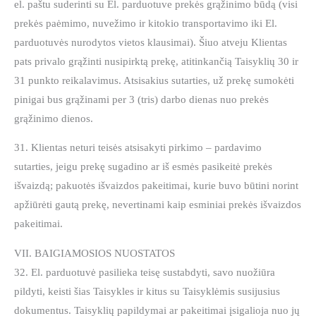
el. paštu suderinti su El. parduotuve prekės grąžinimo būdą (visi
prekės paėmimo, nuvežimo ir kitokio transportavimo iki El.
parduotuvės nurodytos vietos klausimai). Šiuo atveju Klientas
pats privalo grąžinti nusipirktą prekę, atitinkančią Taisyklių 30 ir
31 punkto reikalavimus. Atsisakius sutarties, už prekę sumokėti
pinigai bus grąžinami per 3 (tris) darbo dienas nuo prekės
grąžinimo dienos.
31. Klientas neturi teisės atsisakyti pirkimo – pardavimo
sutarties, jeigu prekę sugadino ar iš esmės pasikeitė prekės
išvaizdą; pakuotės išvaizdos pakeitimai, kurie buvo būtini norint
apžiūrėti gautą prekę, nevertinami kaip esminiai prekės išvaizdos
pakeitimai.
VII. BAIGIAMOSIOS NUOSTATOS
32. El. parduotuvė pasilieka teisę sustabdyti, savo nuožiūra
pildyti, keisti šias Taisykles ir kitus su Taisyklėmis susijusius
dokumentus. Taisyklių papildymai ar pakeitimai įsigalioja nuo jų