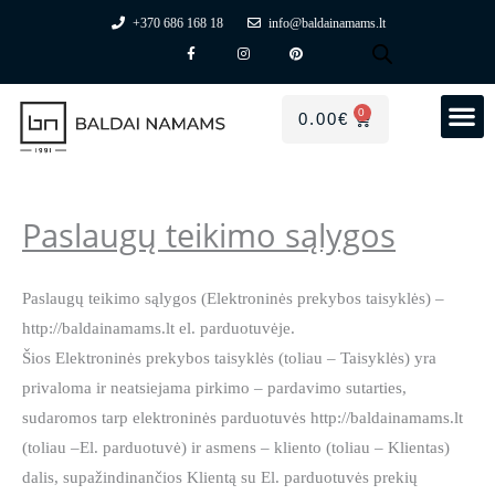
Pereiti
+370 686 168 18
info@baldainamams.lt
F
I
P
prie
a
n
i
c
s
n
turinio
e
t
t
b
a
e
o
g
r
0
CART
0.00
€
o
r
e
PREKIŲ GRUPĖS
Mano paskyra
k
a
s
-
m
t
f
Paslaugų teikimo sąlygos
Paslaugų teikimo sąlygos (Elektroninės prekybos taisyklės) –
http://baldainamams.lt el. parduotuvėje.
Šios Elektroninės prekybos taisyklės (toliau – Taisyklės) yra
privaloma ir neatsiejama pirkimo – pardavimo sutarties,
sudaromos tarp elektroninės parduotuvės http://baldainamams.lt
(toliau –El. parduotuvė) ir asmens – kliento (toliau – Klientas)
dalis, supažindinančios Klientą su El. parduotuvės prekių