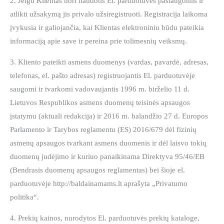
2. Jeigu Klientas nori naudotis El. parduotuvės paslaugomis ir
atlikti užsakymą jis privalo užsiregistruoti. Registracija laikoma
įvykusia ir galiojančia, kai Klientas elektroniniu būdu pateikia
informaciją apie save ir pereina prie tolimesnių veiksmų.
3. Kliento pateikti asmens duomenys (vardas, pavardė, adresas,
telefonas, el. pašto adresas) registruojantis El. parduotuvėje
saugomi ir tvarkomi vadovaujantis 1996 m. birželio 11 d.
Lietuvos Respublikos asmens duomenų teisinės apsaugos
įstatymu (aktuali redakcija) ir 2016 m. balandžio 27 d. Europos
Parlamento ir Tarybos reglamentu (ES) 2016/679 dėl fizinių
asmenų apsaugos tvarkant asmens duomenis ir dėl laisvo tokių
duomenų judėjimo ir kuriuo panaikinama Direktyva 95/46/EB
(Bendrasis duomenų apsaugos reglamentas) bei šioje el.
parduotuvėje http://baldainamams.lt aprašyta „Privatumo
politika“.
4. Prekių kainos, nurodytos El. parduotuvės prekių kataloge,