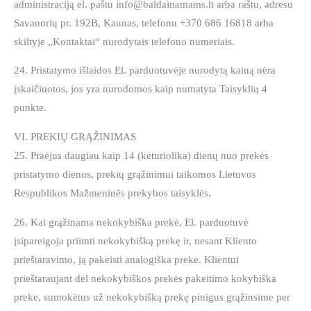
administraciją el. paštu info@baldainamams.lt arba raštu, adresu
Savanorių pr. 192B, Kaunas, telefonu +370 686 16818 arba
skiltyje „Kontaktai“ nurodytais telefono numeriais.
24. Pristatymo išlaidos El. parduotuvėje nurodytą kainą nėra
įskaičiuotos, jos yra nurodomos kaip numatyta Taisyklių 4
punkte.
VI. PREKIŲ GRĄŽINIMAS
25. Praėjus daugiau kaip 14 (keturiolika) dienų nuo prekės
pristatymo dienos, prekių grąžinimui taikomos Lietuvos
Respublikos Mažmeninės prekybos taisyklės.
26. Kai grąžinama nekokybiška prekė, El. parduotuvė
įsipareigoja priimti nekokybišką prekę ir, nesant Kliento
prieštaravimo, ją pakeisti analogiška preke. Klientui
prieštaraujant dėl nekokybiškos prekės pakeitimo kokybiška
preke, sumokėtus už nekokybišką prekę pinigus grąžinsime per