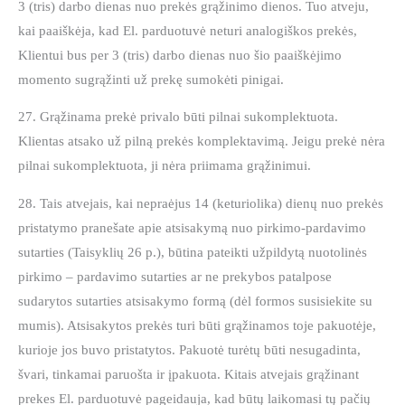
3 (tris) darbo dienas nuo prekės grąžinimo dienos. Tuo atveju,
kai paaiškėja, kad El. parduotuvė neturi analogiškos prekės,
Klientui bus per 3 (tris) darbo dienas nuo šio paaiškėjimo
momento sugrąžinti už prekę sumokėti pinigai.
27. Grąžinama prekė privalo būti pilnai sukomplektuota.
Klientas atsako už pilną prekės komplektavimą. Jeigu prekė nėra
pilnai sukomplektuota, ji nėra priimama grąžinimui.
28. Tais atvejais, kai nepraėjus 14 (keturiolika) dienų nuo prekės
pristatymo pranešate apie atsisakymą nuo pirkimo-pardavimo
sutarties (Taisyklių 26 p.), būtina pateikti užpildytą nuotolinės
pirkimo – pardavimo sutarties ar ne prekybos patalpose
sudarytos sutarties atsisakymo formą (dėl formos susisiekite su
mumis). Atsisakytos prekės turi būti grąžinamos toje pakuotėje,
kurioje jos buvo pristatytos. Pakuotė turėtų būti nesugadinta,
švari, tinkamai paruošta ir įpakuota. Kitais atvejais grąžinant
prekes El. parduotuvė pageidauja, kad būtų laikomasi tų pačių