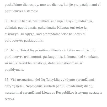
paskelbimo dienos, t.y. nuo tos dienos, kai jie yra patalpinami el.
parduotuvės sistemoje.
33. Jeigu Klientas nesutinkate su nauja Taisyklių redakcija,
daliniais papildymais, pakeitimais, Klientas turi teisę jų
atsisakyti, su sąlyga, kad prarandama teisė naudotis el.
parduotuvės paslaugomis.
34. Jei po Taisyklių pakeitimo Klientas ir toliau naudojasi El.
parduotuvės teikiamomis paslaugomis, laikoma, kad sutinkama
su nauja Taisyklių redakcija, daliniais pakeitimais ar
papildymais.
35. Visi nesutarimai dėl šių Taisyklių vykdymo sprendžiami
derybų keliu. Nepavykus susitarti per 30 (trisdešimt) dienų,
nesutarimai sprendžiami Lietuvos Respublikos įstatymų nustatyta
tvarka.