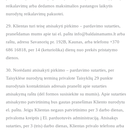
reikalavimų arba dedamos maksimalios pastangos laikytis
nurodytų reikalavimų pakuotei.
29. Klientas turi teisę atsisakyti pirkimo – pardavimo sutarties,
pranešdamas mums apie tai el. paštu info@baldainamams.lt arba
raštu, adresu Savanorių pr. 192B, Kaunas, arba telefonu +370
686 16818, per 14 (keturiolika) dienų nuo prekės pristatymo
dienos.
30. Norėdami atsisakyti pirkimo – pardavimo sutarties, per
Taisyklėse nurodytą terminą privalote Taisyklių 29 punkte
nurodytais kontaktiniais adresais pranešti apie sutarties
atsisakymą raštu (dėl formos susisiekite su mumis). Apie sutarties
atsisakymo patvirtinimą bus gautas pranešimas Kliento nurodytu
el. paštu. Jeigu Klientas negaus patvirtinimo per 3 darbo dienas,
privaloma kreiptis į El. parduotuvės administraciją. Atsisakęs
sutarties, per 3 (tris) darbo dienas, Klientas privalo telefonu arba