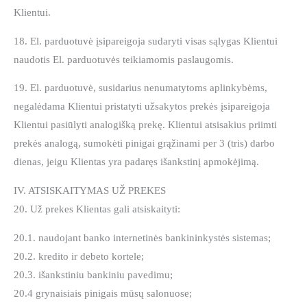
Klientui.
18. El. parduotuvė įsipareigoja sudaryti visas sąlygas Klientui
naudotis El. parduotuvės teikiamomis paslaugomis.
19. El. parduotuvė, susidarius nenumatytoms aplinkybėms,
negalėdama Klientui pristatyti užsakytos prekės įsipareigoja
Klientui pasiūlyti analogišką prekę. Klientui atsisakius priimti
prekės analogą, sumokėti pinigai grąžinami per 3 (tris) darbo
dienas, jeigu Klientas yra padaręs išankstinį apmokėjimą.
IV. ATSISKAITYMAS UŽ PREKES
20. Už prekes Klientas gali atsiskaityti:
20.1. naudojant banko internetinės bankininkystės sistemas;
20.2. kredito ir debeto kortele;
20.3. išankstiniu bankiniu pavedimu;
20.4 grynaisiais pinigais mūsų salonuose;