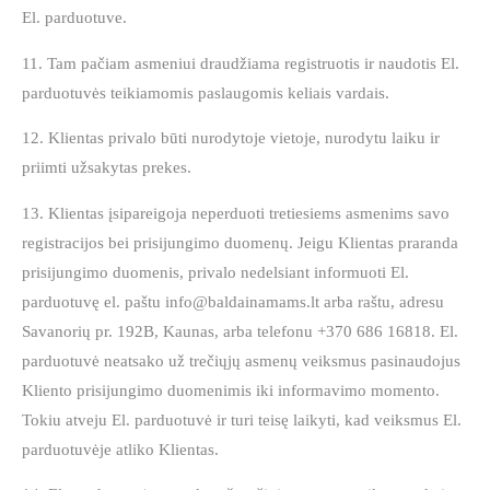
El. parduotuve.
11. Tam pačiam asmeniui draudžiama registruotis ir naudotis El.
parduotuvės teikiamomis paslaugomis keliais vardais.
12. Klientas privalo būti nurodytoje vietoje, nurodytu laiku ir
priimti užsakytas prekes.
13. Klientas įsipareigoja neperduoti tretiesiems asmenims savo
registracijos bei prisijungimo duomenų. Jeigu Klientas praranda
prisijungimo duomenis, privalo nedelsiant informuoti El.
parduotuvę el. paštu info@baldainamams.lt arba raštu, adresu
Savanorių pr. 192B, Kaunas, arba telefonu +370 686 16818. El.
parduotuvė neatsako už trečiųjų asmenų veiksmus pasinaudojus
Kliento prisijungimo duomenimis iki informavimo momento.
Tokiu atveju El. parduotuvė ir turi teisę laikyti, kad veiksmus El.
parduotuvėje atliko Klientas.