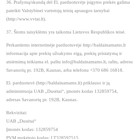
36. Prašymą/skundą dėl El. parduotuvėje įsigytos prekės galima
pateikti Valstybinei vartotojų teisių apsaugos tarnybai
(http://www.vvtat.lt).
37. Šioms taisyklėms yra taikoma Lietuvos Respublikos teisė.
Perkantiems internetinėje parduotuvėje http://baldainamams.lt
informacija apie prekių užsakymo eigą, prekių pristatymą ir
atsiėmimą teikiama el. paštu info@baldainamams.lt, raštu, adresu
Savanorių pr. 192B, Kaunas, arba telefonu +370 686 16818.
El. parduotuvė (http://baldainamams.lt) priklauso ir ją
administruoja UAB „Dusėtai“, įmonės kodas 132859754,
adresas Savanorių pr. 192B, Kaunas.
Rekvizitai:
UAB „Dusėtai“
Įmonės kodas: 132859754
PVM mokėtojo kodas: LT328597515