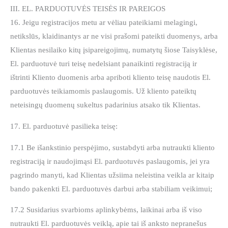
III. EL. PARDUOTUVĖS TEISĖS IR PAREIGOS
16. Jeigu registracijos metu ar vėliau pateikiami melagingi,
netikslūs, klaidinantys ar ne visi prašomi pateikti duomenys, arba
Klientas nesilaiko kitų įsipareigojimų, numatytų šiose Taisyklėse,
El. parduotuvė turi teisę nedelsiant panaikinti registraciją ir
ištrinti Kliento duomenis arba apriboti kliento teisę naudotis El.
parduotuvės teikiamomis paslaugomis. Už kliento pateiktų
neteisingų duomenų sukeltus padarinius atsako tik Klientas.
17. El. parduotuvė pasilieka teisę:
17.1 Be išankstinio perspėjimo, sustabdyti arba nutraukti kliento
registraciją ir naudojimąsi El. parduotuvės paslaugomis, jei yra
pagrindo manyti, kad Klientas užsiima neleistina veikla ar kitaip
bando pakenkti El. parduotuvės darbui arba stabiliam veikimui;
17.2 Susidarius svarbioms aplinkybėms, laikinai arba iš viso
nutraukti El. parduotuvės veiklą, apie tai iš anksto nepranešus