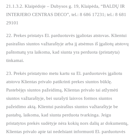
21.1.3.2. Klaipėdoje – Dubysos g. 19, Klaipėda, “BALDŲ IR
INTERJERO CENTRAS DECO”, tel.: 8 686 17231; tel.: 8 681
29101
22. Prekes pristatys El. parduotuvės įgaliotas atstovas. Klientui
pasirašius siuntos važtaraštyje arba jį atsėmus iš įgaliotų atstovų
paštomatų yra laikoma, kad siunta yra perduota (pristatyta)
tinkamai.
23. Prekės pristatymo metu kartu su El. parduotuvės įgaliotu
atstovu Klientas privalo patikrinti prekes siuntos būklę.
Pastebėjęs siuntos pažeidimą, Klientas privalo tai atžymėti
siuntos važtaraštyje, bei surašyti laisvos formos siuntos
pažeidimo aktą. Klientui pasirašius siuntos važtaraštyje be
pastabų, laikoma, kad siunta perduota tvarkinga. Jeigu
pristatytos prekės sudėtyje nėra kokių nors dalių ar dokumentų,
Klientas privalo apie tai nedelsiant informuoti El. parduotuvės