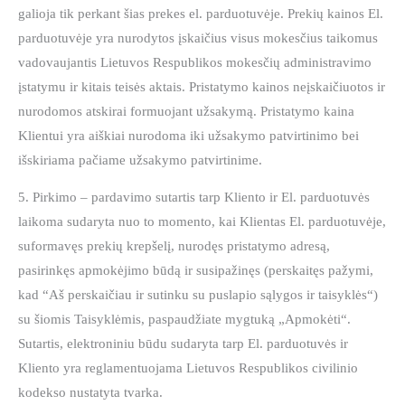
galioja tik perkant šias prekes el. parduotuvėje. Prekių kainos El.
parduotuvėje yra nurodytos įskaičius visus mokesčius taikomus
vadovaujantis Lietuvos Respublikos mokesčių administravimo
įstatymu ir kitais teisės aktais. Pristatymo kainos neįskaičiuotos ir
nurodomos atskirai formuojant užsakymą. Pristatymo kaina
Klientui yra aiškiai nurodoma iki užsakymo patvirtinimo bei
išskiriama pačiame užsakymo patvirtinime.
5. Pirkimo – pardavimo sutartis tarp Kliento ir El. parduotuvės
laikoma sudaryta nuo to momento, kai Klientas El. parduotuvėje,
suformavęs prekių krepšelį, nurodęs pristatymo adresą,
pasirinkęs apmokėjimo būdą ir susipažinęs (perskaitęs pažymi,
kad “Aš perskaičiau ir sutinku su puslapio sąlygos ir taisyklės“)
su šiomis Taisyklėmis, paspaudžiate mygtuką „Apmokėti“.
Sutartis, elektroniniu būdu sudaryta tarp El. parduotuvės ir
Kliento yra reglamentuojama Lietuvos Respublikos civilinio
kodekso nustatyta tvarka.