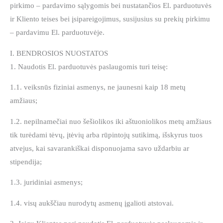
pirkimo – pardavimo sąlygomis bei nustatančios El. parduotuvės
ir Kliento teises bei įsipareigojimus, susijusius su prekių pirkimu
– pardavimu El. parduotuvėje.
I. BENDROSIOS NUOSTATOS
1. Naudotis El. parduotuvės paslaugomis turi teisę:
1.1. veiksnūs fiziniai asmenys, ne jaunesni kaip 18 metų
amžiaus;
1.2. nepilnamečiai nuo šešiolikos iki aštuoniolikos metų amžiaus
tik turėdami tėvų, įtėvių arba rūpintojų sutikimą, išskyrus tuos
atvejus, kai savarankiškai disponuojama savo uždarbiu ar
stipendija;
1.3. juridiniai asmenys;
1.4. visų aukščiau nurodytų asmenų įgalioti atstovai.