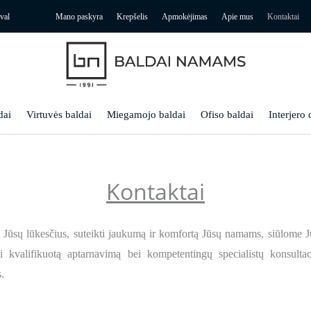
val
Mano paskyra
Krepšelis
Apmokėjimas
Apie mus
Kontaktai
dai
Virtuvės baldai
Miegamojo baldai
Ofiso baldai
Interjero 
Kontaktai
 Jūsų lūkesčius, suteikti jaukumą ir komfortą Jūsų namams, siūlome 
 kvalifikuotą aptarnavimą bei kompetentingų specialistų konsultaci
.