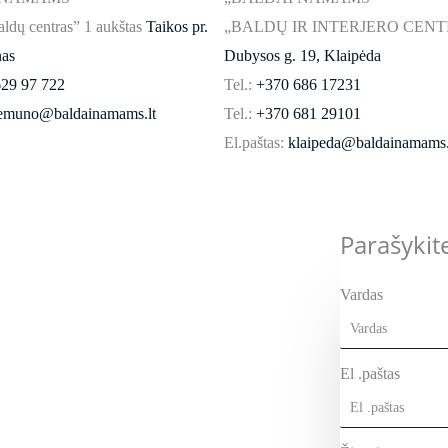
ldų centras” 1 aukštas
Taikos pr.
„BALDŲ IR INTERJERO CENTR
as
Dubysos g. 19, Klaipėda
29 97 722
Tel.:
+370 686 17231
emuno@baldainamams.lt
Tel.:
+370 681 29101
El.paštas:
klaipeda@baldainamams.
Parašyki
Vardas
El .paštas