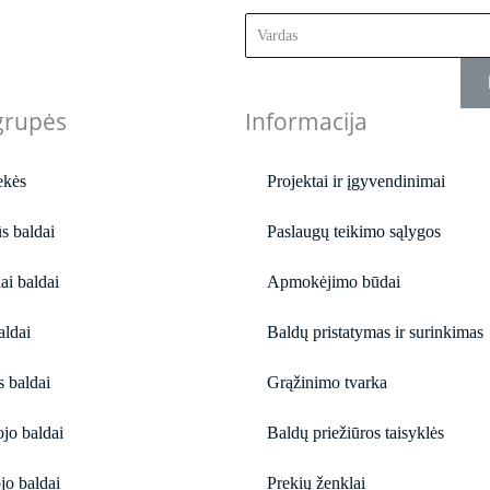
grupės
Informacija
ekės
Projektai ir įgyvendinimai
s baldai
Paslaugų teikimo sąlygos
ai baldai
Apmokėjimo būdai
aldai
Baldų pristatymas ir surinkimas
s baldai
Grąžinimo tvarka
jo baldai
Baldų priežiūros taisyklės
o baldai
Prekių ženklai