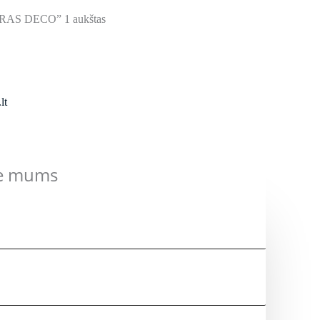
AS DECO” 1 aukštas
lt
te mums