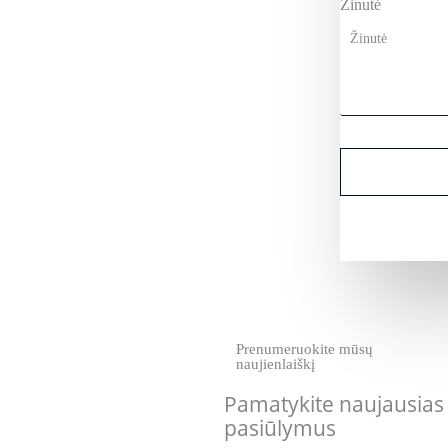
Žinutė
Prenumeruokite mūsų
naujienlaiškį
Pamatykite naujausias k
pasiūlymus