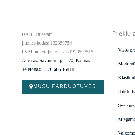
Prekių 
UAB „Dusėtai“
Įmonės kodas: 132859754
Visos pr
PVM mokėtojo kodas: LT328597515
Adresas: Savanorių pr. 170, Kaunas
Modernū
Telefonas: +370 686 16818
Klasikini
MŪSŲ PARDUOTUVĖS
Itališki b
Svetainė
Miegamo
Valgomoj