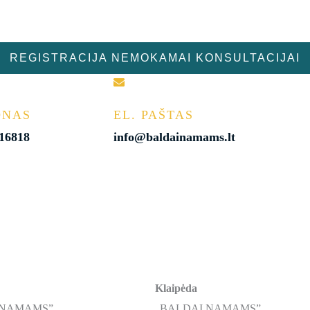
REGISTRACIJA NEMOKAMAI KONSULTACIJAI
ONAS
EL. PAŠTAS
 16818
info@baldainamams.lt
Klaipėda
 NAMAMS”
„BALDAI NAMAMS”