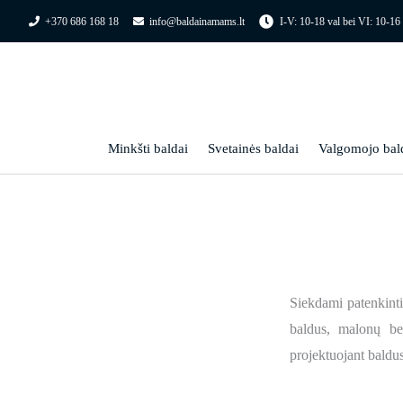
Pereiti
+370 686 168 18
info@baldainamams.lt
I-V: 10-18 val bei VI: 10-16 
prie
turinio
Minkšti baldai
Svetainės baldai
Valgomojo bal
Siekdami patenkinti
baldus, malonų bei
projektuojant baldus