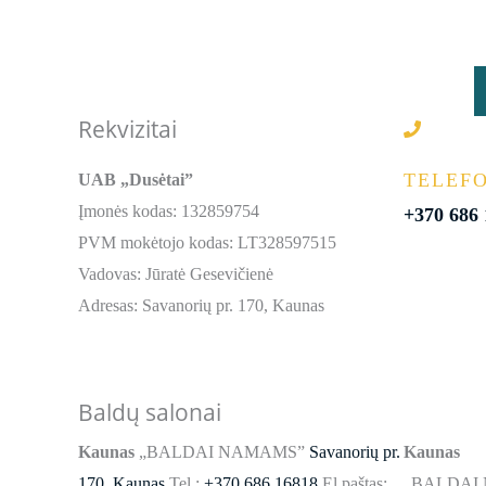
Rekvizitai
TELEF
UAB „Dusėtai”
Įmonės kodas: 132859754
+370 686
PVM mokėtojo kodas: LT328597515
Vadovas: Jūratė Gesevičienė
Adresas: Savanorių pr. 170, Kaunas
Baldų salonai
Kaunas
„BALDAI NAMAMS”
Savanorių pr.
Kaunas
170, Kaunas
Tel.:
+370 686 16818
El.paštas:
„BALDAI