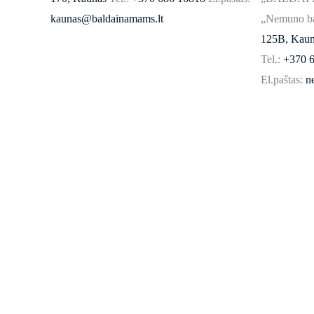
kaunas@baldainamams.lt
„Nemuno ba
125B, Kaun
Tel.:
+370 6
El.paštas:
n