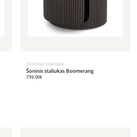
Šoniniai staliukai
Šoninis staliukas Boomerang
739.00
€