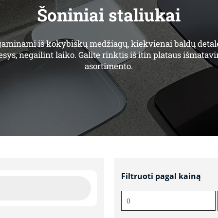
Šoniniai staliukai
 gaminami iš kokybiškų medžiagų, kiekvienai baldų detal
ys, negailint laiko. Galite rinktis iš itin plataus išmata
asortimento.
Filtruoti pagal kainą
Min
kaina