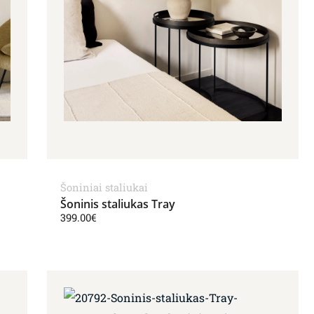
Šoniniai staliukai
Šoninis staliukas Tray
399.00
€