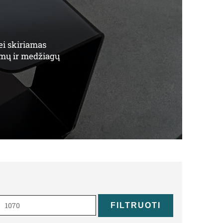
ei skiriamas
vimų ir medžiagų
Maks
kaina
FILTRUOTI