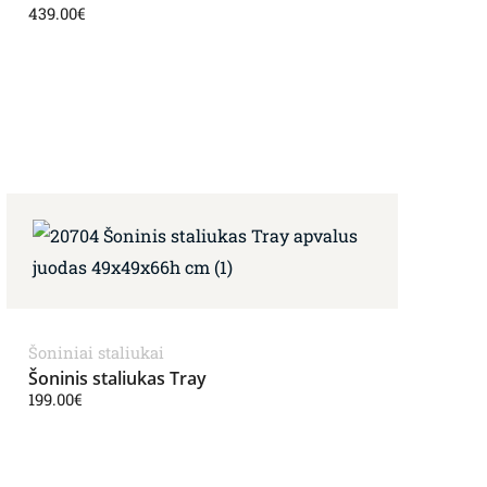
439.00
€
Šoniniai staliukai
Šoninis staliukas Tray
199.00
€