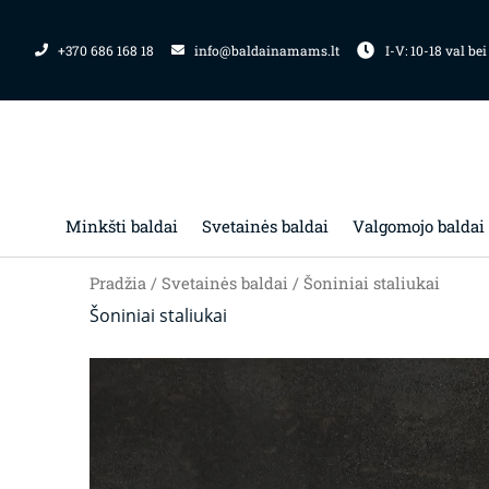
Pereiti
prie
+370 686 168 18
info@baldainamams.lt
I-V: 10-18 val bei
turinio
Minkšti baldai
Svetainės baldai
Valgomojo baldai
Pradžia
/
Svetainės baldai
/ Šoniniai staliukai
Šoniniai staliukai