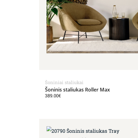
Šoniniai staliukai
Šoninis staliukas Roller Max
389.00
€