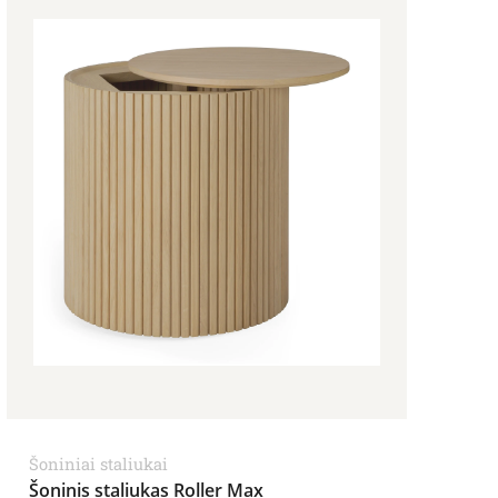
Šoniniai staliukai
Šoninis staliukas Roller Max