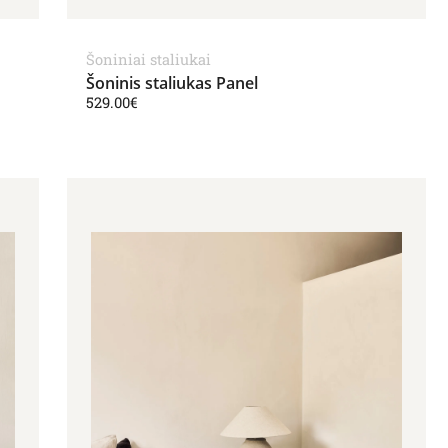
Šoniniai staliukai
Šoninis staliukas Panel
529.00
€