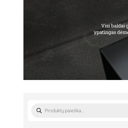
Visi baldai
ypatingas dėmes
Products
search