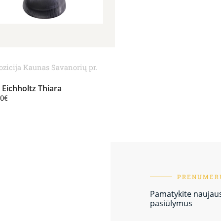
ozicija Kaunas Savanorių pr.
 Eichholtz Thiara
00
€
PRENUMERU
Pamatykite naujausi
pasiūlymus