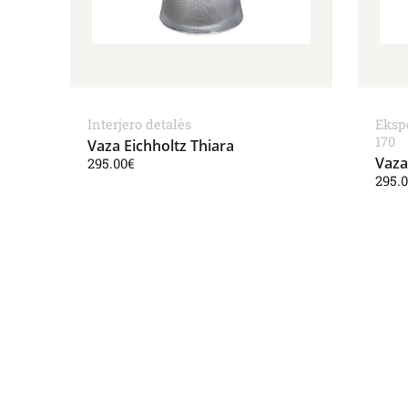
Interjero detalės
Eksp
170
Vaza Eichholtz Thiara
Vaza
295.00
€
295.