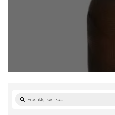
Products
search