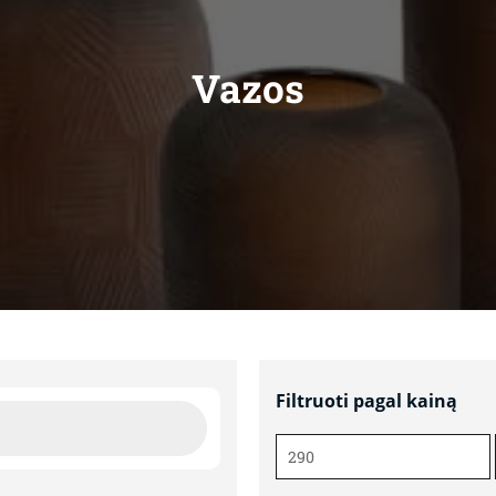
Vazos
Filtruoti pagal kainą
Min
kaina