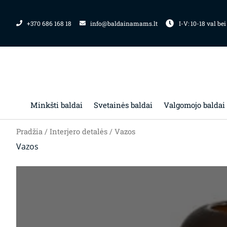
Pereiti
prie
+370 686 168 18
info@baldainamams.lt
I-V: 10-18 val bei
turinio
Minkšti baldai
Svetainės baldai
Valgomojo baldai
Pradžia
/
Interjero detalės
/ Vazos
Vazos