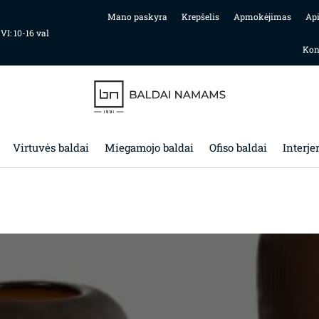
Mano paskyra
Krepšelis
Apmokėjimas
Ap
 VI: 10-16 val
Kon
Virtuvės baldai
Miegamojo baldai
Ofiso baldai
Interje