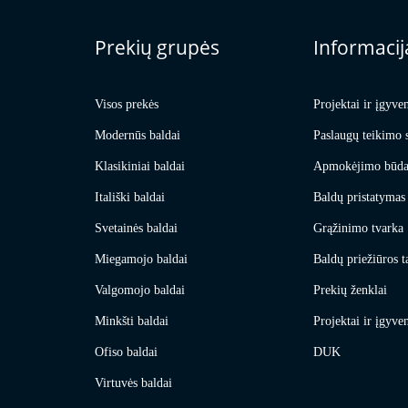
Prekių grupės
Informacij
Visos prekės
Projektai ir įgyve
Modernūs baldai
Paslaugų teikimo 
Klasikiniai baldai
Apmokėjimo būda
Itališki baldai
Baldų pristatymas 
Svetainės baldai
Grąžinimo tvarka
Miegamojo baldai
Baldų priežiūros t
Valgomojo baldai
Prekių ženklai
Minkšti baldai
Projektai ir įgyve
Ofiso baldai
DUK
Virtuvės baldai