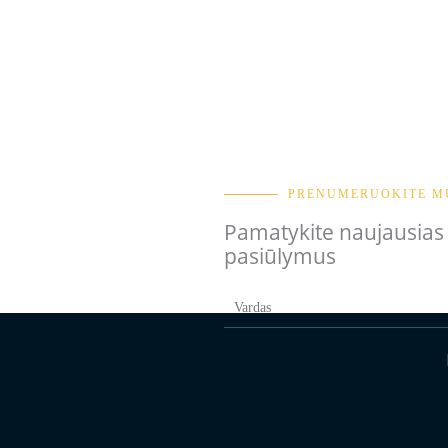
PRENUMERUOKITE M
Pamatykite naujausias k
pasiūlymus