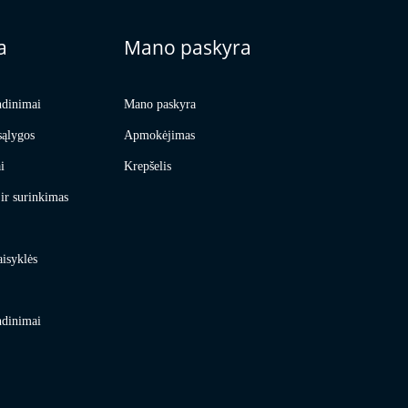
a
Mano paskyra
ndinimai
Mano paskyra
sąlygos
Apmokėjimas
i
Krepšelis
ir surinkimas
aisyklės
ndinimai