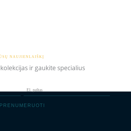
ŪSŲ NAUJIENLAIŠKĮ
olekcijas ir gaukite specialius
PRENUMERUOTI