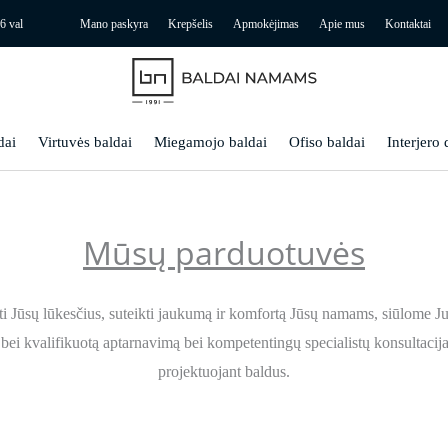
6 val
Mano paskyra
Krepšelis
Apmokėjimas
Apie mus
Kontaktai
dai
Virtuvės baldai
Miegamojo baldai
Ofiso baldai
Interjero 
Mūsų parduotuvės
i Jūsų lūkesčius, suteikti jaukumą ir komfortą Jūsų namams, siūlome J
bei kvalifikuotą aptarnavimą bei kompetentingų specialistų konsultacijas
projektuojant baldus.