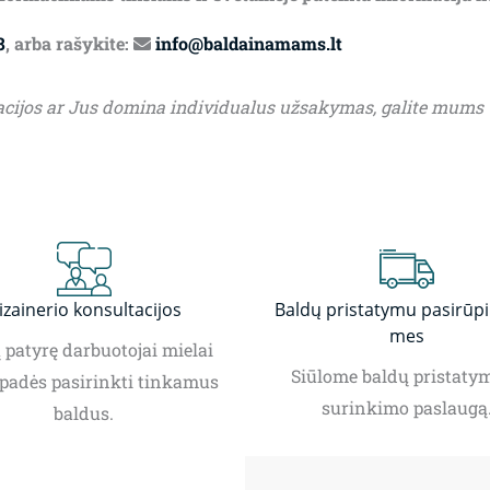
8
, arba rašykite:
info@baldainamams.lt
acijos ar Jus domina individualus užsakymas, galite mums
izainerio konsultacijos
Baldų pristatymu pasirūp
mes
patyrę darbuotojai mielai
Siūlome baldų pristatym
padės pasirinkti tinkamus
surinkimo paslaugą
baldus.