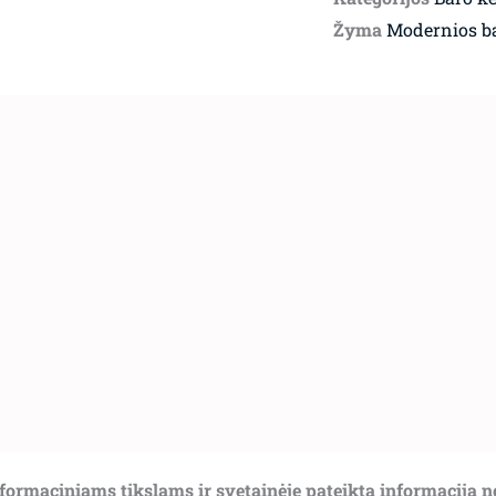
Žyma
Modernios b
informaciniams tikslams ir svetainėje pateikta informacija 