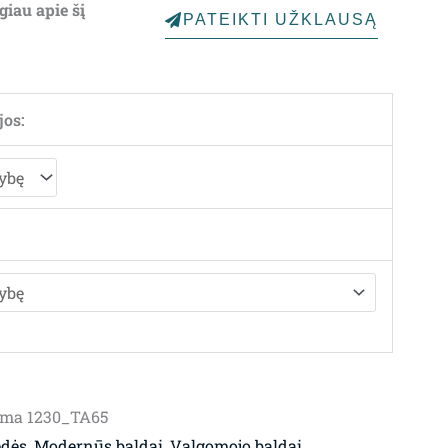
giau apie šį
PATEIKTI UŽKLAUSĄ
through
1,146.00€
jos:
uma 1230_TA65
ėdės
,
Modernūs baldai
,
Valgomojo baldai