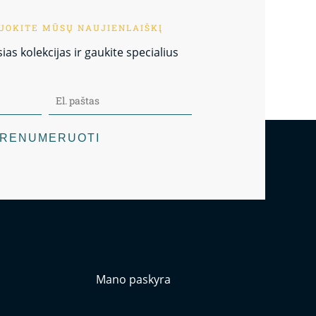
OKITE MŪSŲ NAUJIENLAIŠKĮ
as kolekcijas ir gaukite specialius
RENUMERUOTI
Mano paskyra