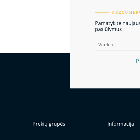
PRENUMERU
Pamatykite naujausi
pasiūlymus
P
Prekių grupės
Informacija