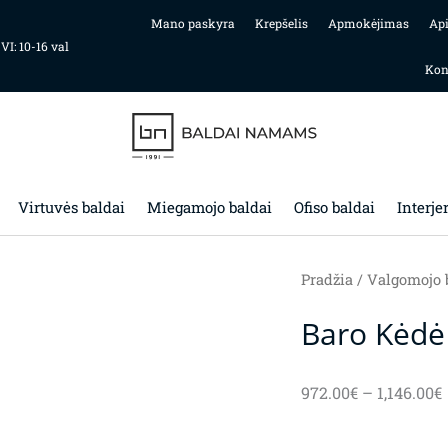
Mano paskyra
Krepšelis
Apmokėjimas
Ap
 VI: 10-16 val
Kon
Virtuvės baldai
Miegamojo baldai
Ofiso baldai
Interje
Pradžia
/
Valgomojo 
Baro Kėd
972.00
€
–
1,146.00
€