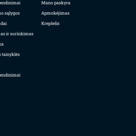
yvendinimai
Mano paskyra
mo sąlygos
Apmokėjimas
dai
Krepšelis
as ir surinkimas
ka
 taisyklės
yvendinimai