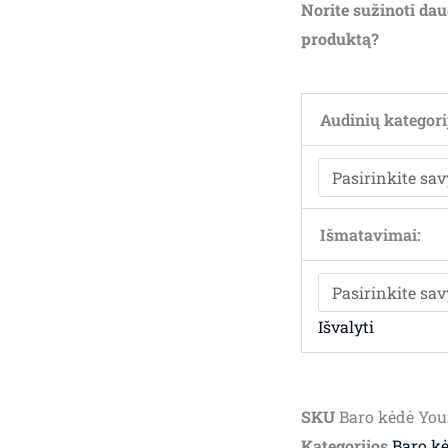
Norite sužinoti dau
produktą?
Audinių kategori
Išmatavimai:
Išvalyti
SKU
Baro kėdė Yo
Kategorijos
Baro k