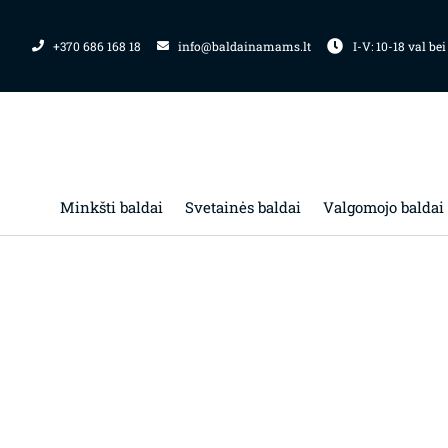
Pereiti
prie
+370 686 168 18
info@baldainamams.lt
I-V: 10-18 val bei
turinio
Minkšti baldai
Svetainės baldai
Valgomojo baldai