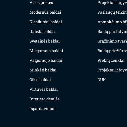
Visos prekės
Projektai ir įg
Modernūs baldai
Paslaugų teiki
Klasikiniai baldai
Apmokėjimo bū
Itališki baldai
Baldų pristatym
Svetainės baldai
Grąžinimo tvar
Miegamojo baldai
Baldų priežiūros
Valgomojo baldai
Prekių ženklai
Minkšti baldai
Projektai ir įg
Ofiso baldai
DUK
Virtuvės baldai
Interjero detalės
Išpardavimas