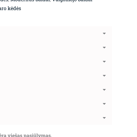
aro kėdės
nėra viešas pasiūlymas.