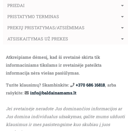
PRIEDAI
PRISTATYMO TERMINAS
PREKIŲ PRISTATYMAS/ATSIĖMIMAS
ATSISKAITYMAS UŽ PREKES
Atkreipiame dėmesį, kad ši svetainė skirta tik
informaciniams tikslams ir svetainėje pateikta
informacija nėra viešas pasiūlymas.
Turite klausimų? Skambinkite:
+370 686 16818
, arba
rašykite:
info@baldainamams.lt
Jei svetainėje neradote Jus dominančios informacijos ar
Jus domina individualus užsakymas, galite mums užduoti
klausimus ir mes pasistengsime kuo skubiau į juos