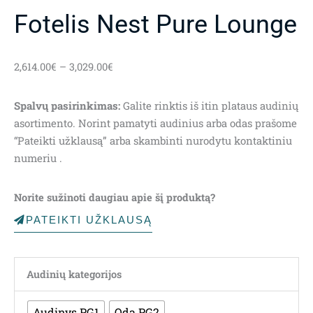
Fotelis Nest Pure Lounge
Price
2,614.00
€
–
3,029.00
€
range:
2,614.00€
Spalvų pasirinkimas:
Galite rinktis iš itin plataus audinių
through
asortimento. Norint pamatyti audinius arba odas prašome
3,029.00€
“Pateikti užklausą” arba skambinti nurodytu kontaktiniu
numeriu .
Norite sužinoti daugiau apie šį produktą?
PATEIKTI UŽKLAUSĄ
Audinių kategorijos
Audinys PG1
Oda PG2