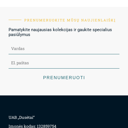
PRENUMERUOKITE MŪSŲ NAUJIENLAIŠKĮ
Pamatykite naujausias kolekcijas ir gaukite specialius
pasiūlymus
PRENUMERUOTI
UAB „Dusėtai“
Įmonės kodas: 132859754