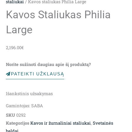
staliukai
/ Kavos staliukas Philia Large
Kavos Staliukas Philia
Large
2,196.00
€
Norite sužinoti daugiau apie šį produktą?
PATEIKTI UŽKLAUSĄ
Išankstinis užsakymas
Gamintojas: SABA
SKU
0292
Kategorijos
Kavos ir žurnaliniai staliukai
,
Svetainės
baldai