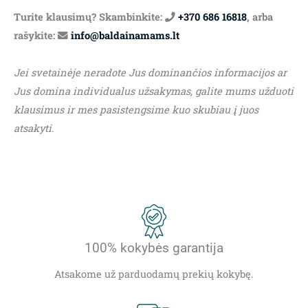
Turite klausimų? Skambinkite:
+370 686 16818
, arba
rašykite:
info@baldainamams.lt
Jei svetainėje neradote Jus dominančios informacijos ar
Jus domina individualus užsakymas, galite mums užduoti
klausimus ir mes pasistengsime kuo skubiau į juos
atsakyti.
100% kokybės garantija
Atsakome už parduodamų prekių kokybę.