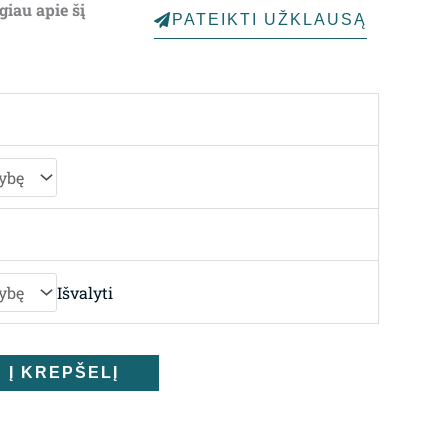
giau apie šį
PATEIKTI UŽKLAUSĄ
through
5,748.00€
Išvalyti
Į KREPŠELĮ