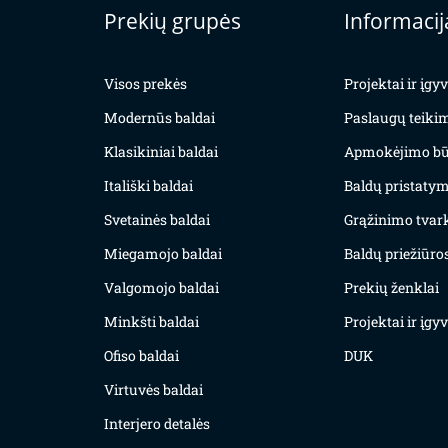
Prekių grupės
Informacij
Visos prekės
Projektai ir įg
Modernūs baldai
Paslaugų teiki
Klasikiniai baldai
Apmokėjimo bū
Itališki baldai
Baldų pristatym
Svetainės baldai
Grąžinimo tvar
Miegamojo baldai
Baldų priežiūros
Valgomojo baldai
Prekių ženklai
Minkšti baldai
Projektai ir įg
Ofiso baldai
DUK
Virtuvės baldai
Interjero detalės