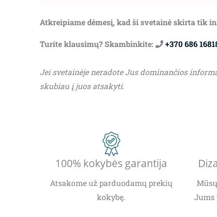
Atkreipiame dėmesį, kad ši svetainė skirta tik 
Turite klausimų? Skambinkite:
+370 686 1681
Jei svetainėje neradote Jus dominančios inform
skubiau į juos atsakyti.
100% kokybės garantija
Diza
Atsakome už parduodamų prekių
Mūsų 
kokybę.
Jums 