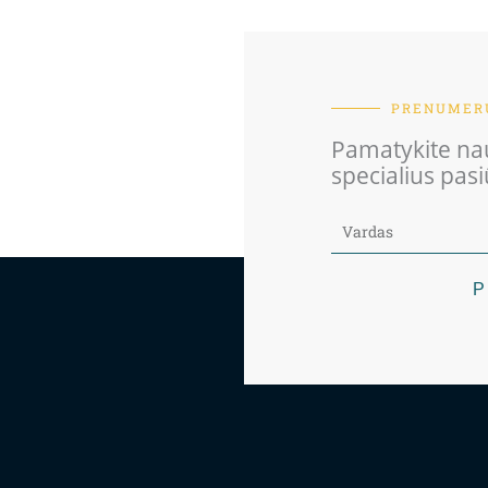
PRENUMERU
Pamatykite nau
specialius pas
P