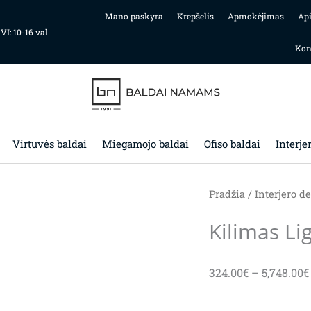
Mano paskyra
Krepšelis
Apmokėjimas
Ap
 VI: 10-16 val
Kon
Virtuvės baldai
Miegamojo baldai
Ofiso baldai
Interje
Pradžia
/
Interjero de
Kilimas L
324.00
€
–
5,748.00
€