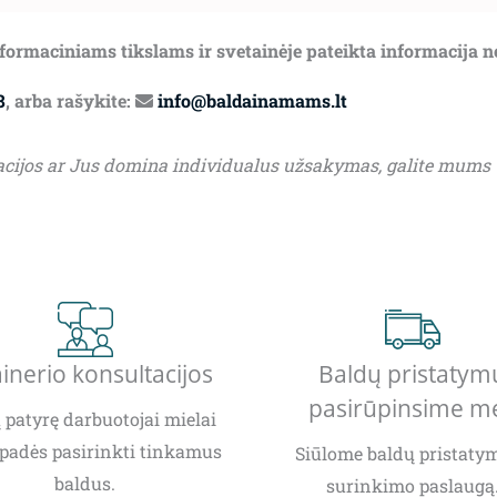
informaciniams tikslams ir svetainėje pateikta informacija 
8
, arba rašykite:
info@baldainamams.lt
acijos ar Jus domina individualus užsakymas, galite mums
inerio konsultacijos
Baldų pristatym
pasirūpinsime m
patyrę darbuotojai mielai
padės pasirinkti tinkamus
Siūlome baldų pristatym
baldus.
surinkimo paslaugą