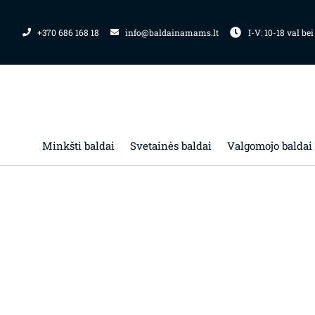
Pereiti
prie
+370 686 168 18
info@baldainamams.lt
I-V: 10-18 val bei
turinio
Minkšti baldai
Svetainės baldai
Valgomojo baldai