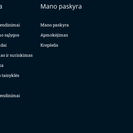
a
Mano paskyra
yvendinimai
Mano paskyra
mo sąlygos
Apmokėjimas
dai
Krepšelis
as ir surinkimas
ka
 taisyklės
yvendinimai