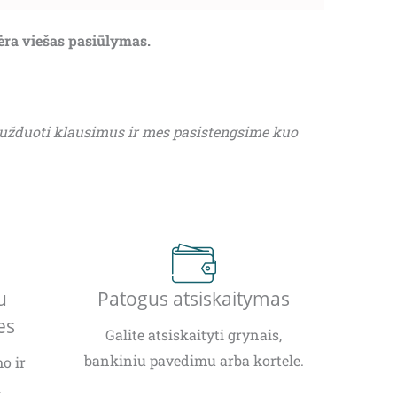
nėra viešas pasiūlymas.
 užduoti klausimus ir mes pasistengsime kuo
u
Patogus atsiskaitymas
es
Galite atsiskaityti grynais,
bankiniu pavedimu arba kortele.
o ir
.