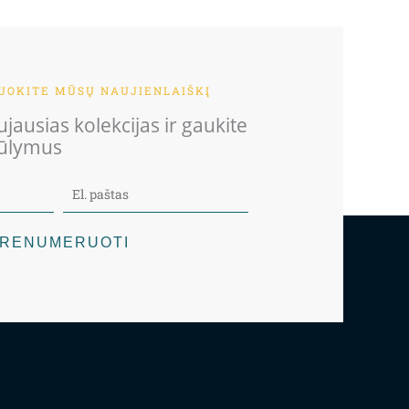
OKITE MŪSŲ NAUJIENLAIŠKĮ
jausias kolekcijas ir gaukite
iūlymus
RENUMERUOTI