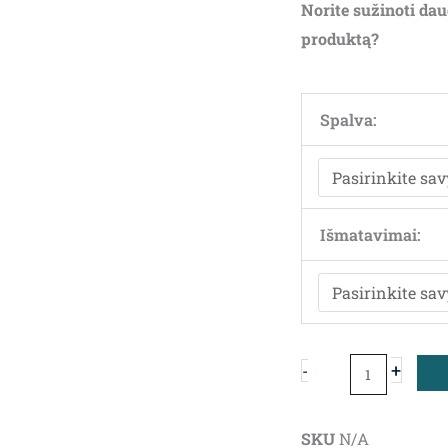
Norite sužinoti dau
produktą?
produkto
kiekis:
Spalva:
Kilimas
Ligne
Pure
ERODE
Išmatavimai:
+
-
SKU
N/A