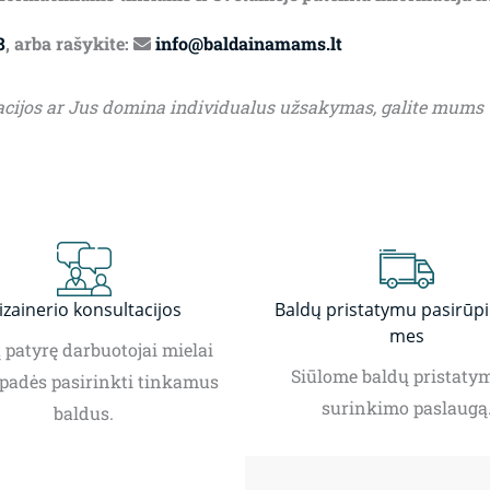
8
, arba rašykite:
info@baldainamams.lt
acijos ar Jus domina individualus užsakymas, galite mums
izainerio konsultacijos
Baldų pristatymu pasirūp
mes
patyrę darbuotojai mielai
Siūlome baldų pristatym
padės pasirinkti tinkamus
surinkimo paslaugą
baldus.