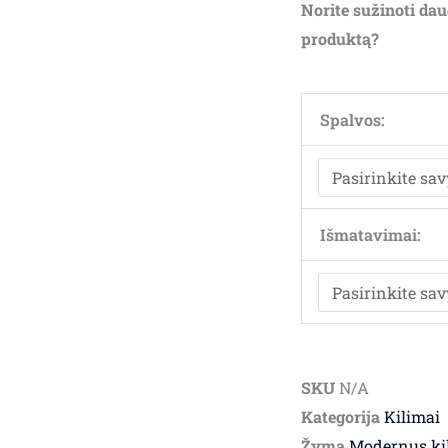
Norite sužinoti dau
produktą?
Spalvos:
Išmatavimai:
SKU
N/A
Kategorija
Kilimai
Žyma
Modernus ki