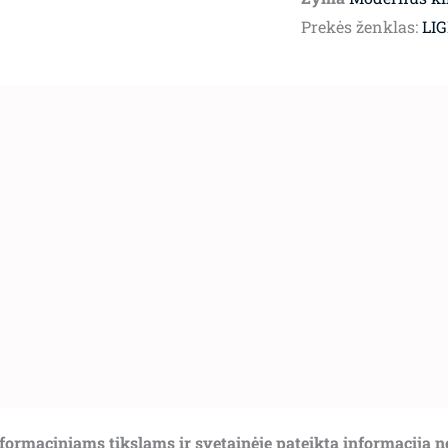
Prekės ženklas:
LI
informaciniams tikslams ir svetainėje pateikta informacija 