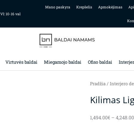
Mano paskyra
Krepšelis
Apmokėjimas
Ap
 VI: 10-16 val
Kon
Virtuvės baldai
Miegamojo baldai
Ofiso baldai
Interje
Pradžia
/
Interjero de
Kilimas Li
1,494.00
€
–
4,248.00