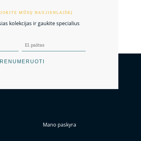
OKITE MŪSŲ NAUJIENLAIŠKĮ
as kolekcijas ir gaukite specialius
RENUMERUOTI
Mano paskyra