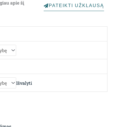
giau apie šį
PATEIKTI UŽKLAUSĄ
through
4,248.00€
Išvalyti
limas