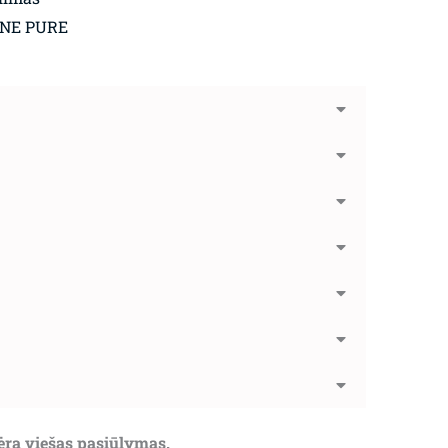
GNE PURE
nėra viešas pasiūlymas.