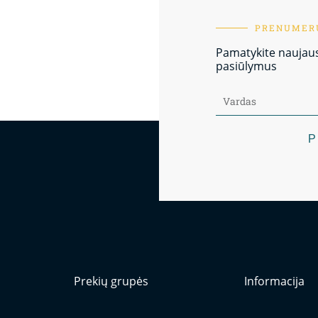
PRENUMERU
Pamatykite naujausi
pasiūlymus
P
Prekių grupės
Informacija