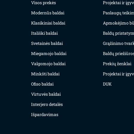
Visos prekės
Projektai ir įg
Modernūs baldai
Paslaugų teiki
Klasikiniai baldai
Apmokėjimo bū
Itališki baldai
Baldų pristatym
Svetainės baldai
Grąžinimo tvar
Miegamojo baldai
Baldų priežiūros
Valgomojo baldai
Prekių ženklai
Minkšti baldai
Projektai ir įg
Ofiso baldai
DUK
Virtuvės baldai
Interjero detalės
Išpardavimas