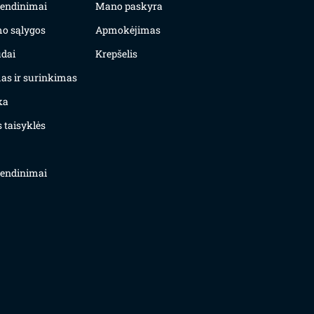
yvendinimai
Mano paskyra
mo sąlygos
Apmokėjimas
dai
Krepšelis
as ir surinkimas
ka
 taisyklės
yvendinimai