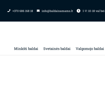
Pereiti
prie
+370 686 168 18
info@baldainamams.lt
I-V: 10-18 val bei
turinio
Minkšti baldai
Svetainės baldai
Valgomojo baldai