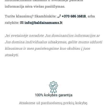
informacija nėra viešas pasiūlymas.
Turite klausimų? Skambinkite:
+370 686 16818
, arba
rašykite:
info@baldainamams.lt
Jei svetainėje neradote Jus dominančios informacijos ar
Jus domina individualus užsakymas, galite mums užduoti
klausimus ir mes pasistengsime kuo skubiau į juos
atsakyti.
100% kokybės garantija
Atsakome už parduodamų prekių kokybę.