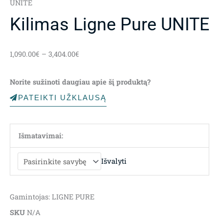
UNITE
Kilimas Ligne Pure UNITE
Price
1,090.00
€
–
3,404.00
€
range:
1,090.00€
Norite sužinoti daugiau apie šį produktą?
through
3,404.00€
PATEIKTI UŽKLAUSĄ
Išmatavimai:
Išvalyti
Gamintojas: LIGNE PURE
SKU
N/A