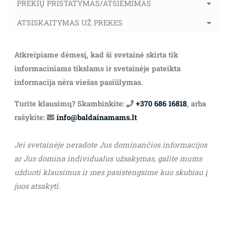
PREKIŲ PRISTATYMAS/ATSIĖMIMAS
ATSISKAITYMAS UŽ PREKES
Atkreipiame dėmesį, kad ši svetainė skirta tik
informaciniams tikslams ir svetainėje pateikta
informacija nėra viešas pasiūlymas.
Turite klausimų? Skambinkite:
+370 686 16818
, arba
rašykite:
info@baldainamams.lt
Jei svetainėje neradote Jus dominančios informacijos
ar Jus domina individualus užsakymas, galite mums
užduoti klausimus ir mes pasistengsime kuo skubiau į
juos atsakyti.