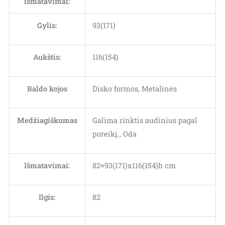
išmatavimai:
Gylis:
93(171)
Aukštis:
116(154)
Baldo kojos
Disko formos, Metalinės
Medžiagiškumas
Galima rinktis audinius pagal
poreikį., Oda
Išmatavimai:
82×93(171)x116(154)h cm
Ilgis:
82