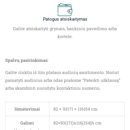
Patogus atsiskaitymas
Galite atsiskaityti grynais, bankiniu pavedimu arba
kortele.
Spalvų pasirinkimas:
Galite rinktis iš itin plataus audinių asortimento. Norint
pamatyti audinius arba odas prašome “Pateikti užklausą”
arba skambinti nurodytu kontaktiniu numeriu.
Išmatavimai
82 × 93171 × 116154 cm
Galimi
82×93(171)x116(154)h cm