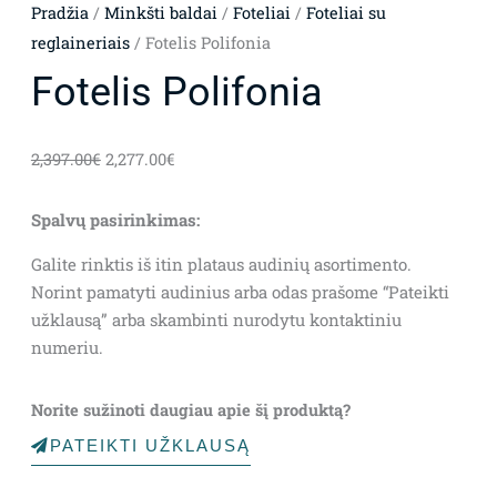
Pradžia
/
Minkšti baldai
/
Foteliai
/
Foteliai su
reglaineriais
/ Fotelis Polifonia
Fotelis Polifonia
Original
Current
2,397.00
€
2,277.00
€
price
price
was:
is:
Spalvų pasirinkimas:
2,397.00€.
2,277.00€.
Galite rinktis iš itin plataus audinių asortimento.
Norint pamatyti audinius arba odas prašome “Pateikti
užklausą” arba skambinti nurodytu kontaktiniu
numeriu.
Norite sužinoti daugiau apie šį produktą?
PATEIKTI UŽKLAUSĄ