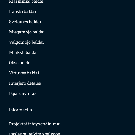
Klasikiniai baldai
Itališki baldai
Svetainės baldai
Miegamojo baldai
Valgomojo baldai
Minkšti baldai
Ofiso baldai
Virtuvės baldai
Interjero detalės
Išpardavimas
Informacija
Projektai ir įgyvendinimai
Paslaugų teikimo sąlygos