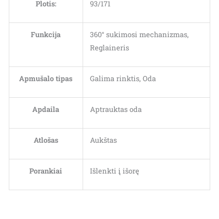
Plotis:
93/171
Funkcija
360° sukimosi mechanizmas,
Reglaineris
Apmušalo tipas
Galima rinktis, Oda
Apdaila
Aptrauktas oda
Atlošas
Aukštas
Porankiai
Išlenkti į išorę