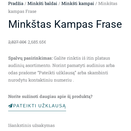
Pradžia
/
Minkšti baldai
/
Minkšti kampai
/ Minkštas
kampas Frase
Minkštas Kampas Frase
Original
Current
2,827.00
€
2,685.65
€
price
price
was:
is:
Spalvų pasirinkimas:
Galite rinktis iš itin plataus
2,827.00€.
2,685.65€.
audinių asortimento. Norint pamatyti audinius arba
odas prašome “Pateikti užklausą” arba skambinti
nurodytu kontaktiniu numeriu .
Norite sužinoti daugiau apie šį produktą?
PATEIKTI UŽKLAUSĄ
Išankstinis užsakymas