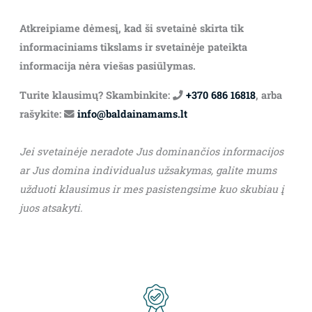
Atkreipiame dėmesį, kad ši svetainė skirta tik
informaciniams tikslams ir svetainėje pateikta
informacija nėra viešas pasiūlymas.
Turite klausimų? Skambinkite:
+370 686 16818
, arba
rašykite:
info@baldainamams.lt
Jei svetainėje neradote Jus dominančios informacijos
ar Jus domina individualus užsakymas, galite mums
užduoti klausimus ir mes pasistengsime kuo skubiau į
juos atsakyti.