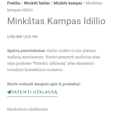
Pradžia
/
Minkšti baldai
/
Minkšti kampai
/ Minkštas
kampas Idillio
Minkštas Kampas Idillio
Original
Current
1,701.00
€
1,615.95
€
price
price
was:
is:
Spalvų pasirinkimas:
Galite rinktis iš itin plataus
1,701.00€.
1,615.95€.
audinių asortimento. Norint pamatyti audinius arba
odas prašome “Pateikti užklausą” arba skambinti
nurodytu kontaktiniu numeriu .
Norite sužinoti daugiau apie šį produktą?
PATEIKTI UŽKLAUSĄ
Išankstinis užsakymas