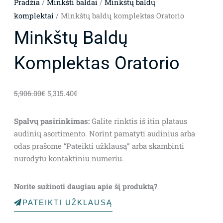
Pradžia
/
Minkšti baldai
/
Minkštų baldų
komplektai
/ Minkštų baldų komplektas Oratorio
Minkštų Baldų
Komplektas Oratorio
Original
Current
5,906.00
€
5,315.40
€
price
price
was:
is:
Spalvų pasirinkimas:
Galite rinktis iš itin plataus
5,906.00€.
5,315.40€.
audinių asortimento. Norint pamatyti audinius arba
odas prašome “Pateikti užklausą” arba skambinti
nurodytu kontaktiniu numeriu.
Norite sužinoti daugiau apie šį produktą?
PATEIKTI UŽKLAUSĄ