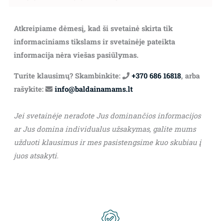
Atkreipiame dėmesį, kad ši svetainė skirta tik
informaciniams tikslams ir svetainėje pateikta
informacija nėra viešas pasiūlymas.
Turite klausimų? Skambinkite:
+370 686 16818
, arba
rašykite:
info@baldainamams.lt
Jei svetainėje neradote Jus dominančios informacijos
ar Jus domina individualus užsakymas, galite mums
užduoti klausimus ir mes pasistengsime kuo skubiau į
juos atsakyti.