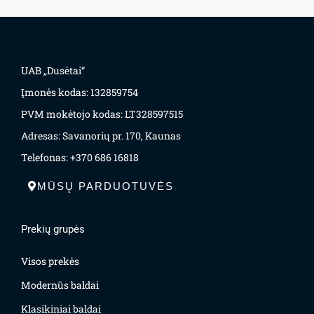
UAB „Dusėtai“
Įmonės kodas: 132859754
PVM mokėtojo kodas: LT328597515
Adresas: Savanorių pr. 170, Kaunas
Telefonas: +370 686 16818
MŪSŲ PARDUOTUVĖS
Prekių grupės
Visos prekės
Modernūs baldai
Klasikiniai baldai