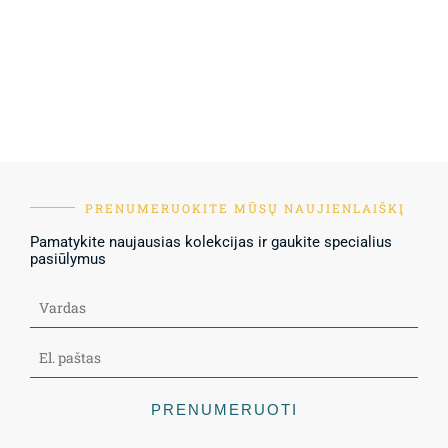
PRENUMERUOKITE MŪSŲ NAUJIENLAIŠKĮ
Pamatykite naujausias kolekcijas ir gaukite specialius
pasiūlymus
PRENUMERUOTI