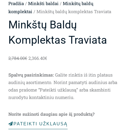
Pradžia
/
Minkšti baldai
/
Minkštų baldų
komplektai
/ Minkštų baldų komplektas Traviata
Minkštų Baldų
Komplektas Traviata
Original
Current
2,784.00
€
2,366.40
€
price
price
was:
is:
Spalvų pasirinkimas:
Galite rinktis iš itin plataus
2,784.00€.
2,366.40€.
audinių asortimento. Norint pamatyti audinius arba
odas prašome “Pateikti užklausą” arba skambinti
nurodytu kontaktiniu numeriu.
Norite sužinoti daugiau apie šį produktą?
PATEIKTI UŽKLAUSĄ