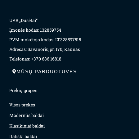
UAB „Dusėtai“
Įmonės kodas: 132859754
PVM mokėtojo kodas: LT328597515
Adresas: Savanorių pr. 170, Kaunas
Telefonas: +370 686 16818
MŪSŲ PARDUOTUVĖS
Prekių grupės
Visos prekės
Modernūs baldai
Klasikiniai baldai
Itališki baldai