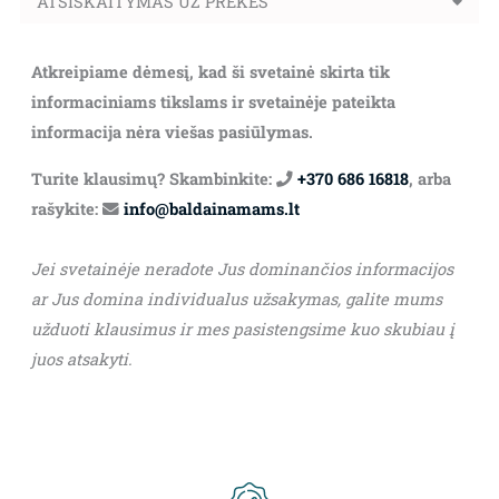
ATSISKAITYMAS UŽ PREKES
Atkreipiame dėmesį, kad ši svetainė skirta tik
informaciniams tikslams ir svetainėje pateikta
informacija nėra viešas pasiūlymas.
Turite klausimų? Skambinkite:
+370 686 16818
, arba
rašykite:
info@baldainamams.lt
Jei svetainėje neradote Jus dominančios informacijos
ar Jus domina individualus užsakymas, galite mums
užduoti klausimus ir mes pasistengsime kuo skubiau į
juos atsakyti.