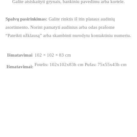
Galite atsiskaityti grynais, bankiniu pavedimu arba kortele.
Spalvų pasirinkimas:
Galite rinktis iš itin plataus audinių
asortimento. Norint pamatyti audinius arba odas prašome
“Pateikti užklausą” arba skambinti nurodytu kontaktiniu numeriu.
Išmatavimai
102 × 102 × 83 cm
Fotelis: 102x102x83h cm Pufas: 75x55x43h cm
Išmatavimai: