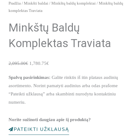
Pradžia
/
Minkšti baldai
/
Minkštų baldų komplektai
/ Minkštų baldų
komplektas Traviata
Minkštų Baldų
Komplektas Traviata
Original
Current
2,095.00
€
1,780.75
€
price
price
Spalvų pasirinkimas:
Galite rinktis iš itin plataus audinių
was:
is:
asortimento. Norint pamatyti audinius arba odas prašome
2,095.00€.
1,780.75€.
“Pateikti užklausą” arba skambinti nurodytu kontaktiniu
numeriu.
Norite sužinoti daugiau apie šį produktą?
PATEIKTI UŽKLAUSĄ