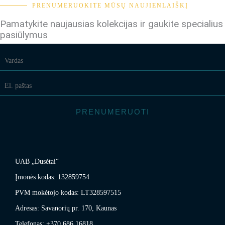
PRENUMERUOKITE MŪSŲ NAUJIENLAIŠKĮ
Pamatykite naujausias kolekcijas ir gaukite specialius
pasiūlymus
PRENUMERUOTI
UAB „Dusėtai“
Įmonės kodas: 132859754
PVM mokėtojo kodas: LT328597515
Adresas: Savanorių pr. 170, Kaunas
Telefonas: +370 686 16818