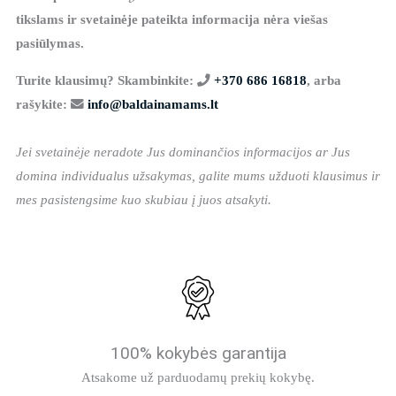
tikslams ir svetainėje pateikta informacija nėra viešas
pasiūlymas.
Turite klausimų? Skambinkite:
+370 686 16818
, arba
rašykite:
info@baldainamams.lt
Jei svetainėje neradote Jus dominančios informacijos ar Jus
domina individualus užsakymas, galite mums užduoti klausimus ir
mes pasistengsime kuo skubiau į juos atsakyti.
100% kokybės garantija
Atsakome už parduodamų prekių kokybę.