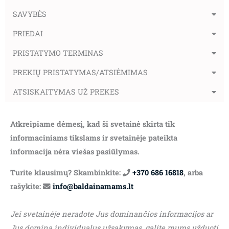
SAVYBĖS
PRIEDAI
PRISTATYMO TERMINAS
PREKIŲ PRISTATYMAS/ATSIĖMIMAS
ATSISKAITYMAS UŽ PREKES
Atkreipiame dėmesį, kad ši svetainė skirta tik
informaciniams tikslams ir svetainėje pateikta
informacija nėra viešas pasiūlymas.
Turite klausimų? Skambinkite:
+370 686 16818
, arba
rašykite:
info@baldainamams.lt
Jei svetainėje neradote Jus dominančios informacijos ar
Jus domina individualus užsakymas, galite mums užduoti