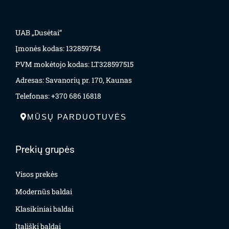
UAB „Dusėtai“
Įmonės kodas: 132859754
PVM mokėtojo kodas: LT328597515
Adresas: Savanorių pr. 170, Kaunas
Telefonas: +370 686 16818
MŪSŲ PARDUOTUVĖS
Prekių grupės
Visos prekės
Modernūs baldai
Klasikiniai baldai
Itališki baldai