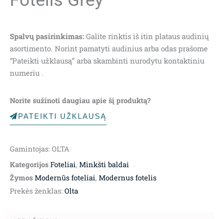
Spalvų pasirinkimas:
Galite rinktis iš itin plataus audinių
asortimento. Norint pamatyti audinius arba odas prašome
“Pateikti užklausą” arba skambinti nurodytu kontaktiniu
numeriu .
Norite sužinoti daugiau apie šį produktą?
PATEIKTI UŽKLAUSĄ
Gamintojas: OLTA
Kategorijos
Foteliai
,
Minkšti baldai
Žymos
Modernūs foteliai
,
Modernus fotelis
Prekės ženklas:
Olta