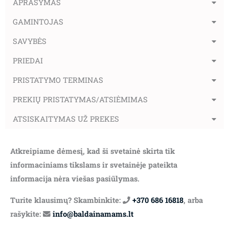
APRAŠYMAS
GAMINTOJAS
SAVYBĖS
PRIEDAI
PRISTATYMO TERMINAS
PREKIŲ PRISTATYMAS/ATSIĖMIMAS
ATSISKAITYMAS UŽ PREKES
Atkreipiame dėmesį, kad ši svetainė skirta tik
informaciniams tikslams ir svetainėje pateikta
informacija nėra viešas pasiūlymas.
Turite klausimų? Skambinkite:
+370 686 16818
, arba
rašykite:
info@baldainamams.lt