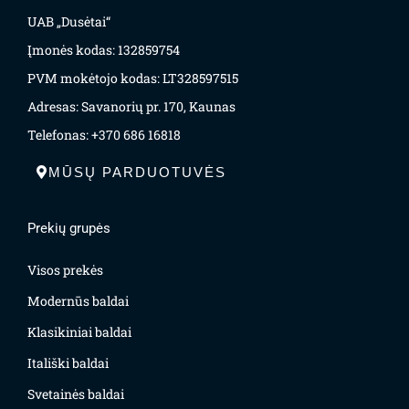
UAB „Dusėtai“
Įmonės kodas: 132859754
PVM mokėtojo kodas: LT328597515
Adresas: Savanorių pr. 170, Kaunas
Telefonas: +370 686 16818
MŪSŲ PARDUOTUVĖS
Prekių grupės
Visos prekės
Modernūs baldai
Klasikiniai baldai
Itališki baldai
Svetainės baldai