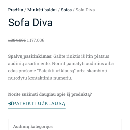
Pradžia
/
Minkšti baldai
/
Sofos
/ Sofa Diva
Sofa Diva
1,384.00
€
1,177.00
€
Spalvų pasirinkimas:
Galite rinktis iš itin plataus
audinių asortimento. Norint pamatyti audinius arba
odas prašome “Pateikti užklausą” arba skambinti
nurodytu kontaktiniu numeriu.
Norite sužinoti daugiau apie šį produktą?
PATEIKTI UŽKLAUSĄ
Audinių kategorijos