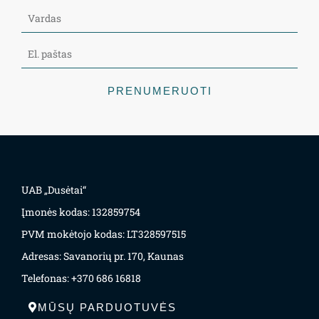
PRENUMERUOTI
UAB „Dusėtai“
Įmonės kodas: 132859754
PVM mokėtojo kodas: LT328597515
Adresas: Savanorių pr. 170, Kaunas
Telefonas: +370 686 16818
MŪSŲ PARDUOTUVĖS