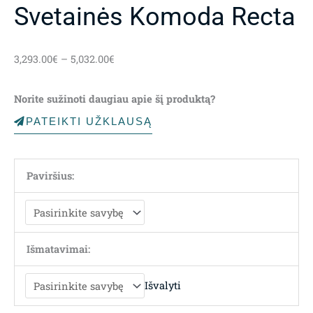
Svetainės Komoda Recta
Price
3,293.00
€
–
5,032.00
€
range:
3,293.00€
Norite sužinoti daugiau apie šį produktą?
through
5,032.00€
PATEIKTI UŽKLAUSĄ
Paviršius:
Išmatavimai:
Išvalyti