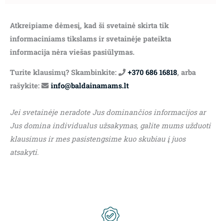
Atkreipiame dėmesį, kad ši svetainė skirta tik
informaciniams tikslams ir svetainėje pateikta
informacija nėra viešas pasiūlymas.
Turite klausimų? Skambinkite:
+370 686 16818
, arba
rašykite:
info@baldainamams.lt
Jei svetainėje neradote Jus dominančios informacijos ar
Jus domina individualus užsakymas, galite mums užduoti
klausimus ir mes pasistengsime kuo skubiau į juos
atsakyti.