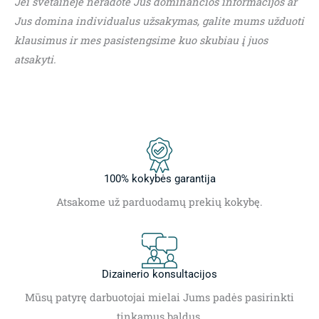
Jei svetainėje neradote Jus dominančios informacijos ar
Jus domina individualus užsakymas, galite mums užduoti
klausimus ir mes pasistengsime kuo skubiau į juos
atsakyti.
100% kokybės garantija
Atsakome už parduodamų prekių kokybę.
Dizainerio konsultacijos
Mūsų patyrę darbuotojai mielai Jums padės pasirinkti
tinkamus baldus.