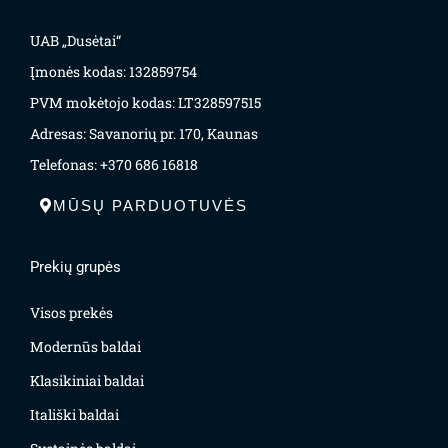
UAB „Dusėtai“
Įmonės kodas: 132859754
PVM mokėtojo kodas: LT328597515
Adresas: Savanorių pr. 170, Kaunas
Telefonas: +370 686 16818
MŪSŲ PARDUOTUVĖS
Prekių grupės
Visos prekės
Modernūs baldai
Klasikiniai baldai
Itališki baldai