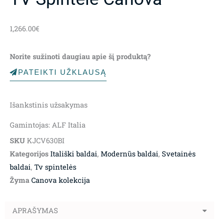
1,266.00
€
Norite sužinoti daugiau apie šį produktą?
PATEIKTI UŽKLAUSĄ
Išankstinis užsakymas
Gamintojas: ALF Italia
SKU
KJCV630BI
Kategorijos
Itališki baldai
,
Modernūs baldai
,
Svetainės
baldai
,
Tv spintelės
Žyma
Canova kolekcija
APRAŠYMAS