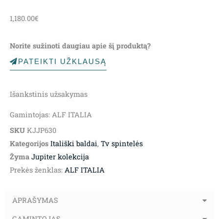
1,180.00
€
Norite sužinoti daugiau apie šį produktą?
PATEIKTI UŽKLAUSĄ
Išankstinis užsakymas
Gamintojas: ALF ITALIA
SKU
KJJP630
Kategorijos
Itališki baldai
,
Tv spintelės
Žyma
Jupiter kolekcija
Prekės ženklas:
ALF ITALIA
APRAŠYMAS
GAMINTOJAS