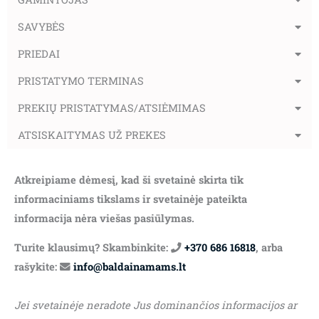
SAVYBĖS
PRIEDAI
PRISTATYMO TERMINAS
PREKIŲ PRISTATYMAS/ATSIĖMIMAS
ATSISKAITYMAS UŽ PREKES
Atkreipiame dėmesį, kad ši svetainė skirta tik
informaciniams tikslams ir svetainėje pateikta
informacija nėra viešas pasiūlymas.
Turite klausimų? Skambinkite:
+370 686 16818
, arba
rašykite:
info@baldainamams.lt
Jei svetainėje neradote Jus dominančios informacijos ar