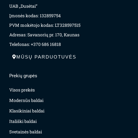
UAB „Dusėtai“
Įmonės kodas: 132859754
PVM mokėtojo kodas: LT328597515
Adresas: Savanorių pr. 170, Kaunas
Telefonas: +370 686 16818
MŪSŲ PARDUOTUVĖS
Prekių grupės
Visos prekės
Modernūs baldai
Klasikiniai baldai
Itališki baldai
Svetainės baldai