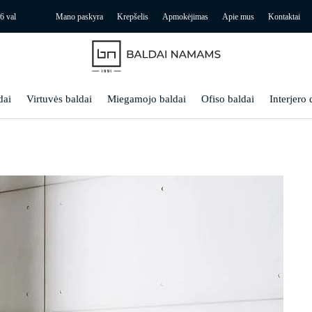
6 val
Mano paskyra
Krepšelis
Apmokėjimas
Apie mus
Kontaktai
dai
Virtuvės baldai
Miegamojo baldai
Ofiso baldai
Interjero 