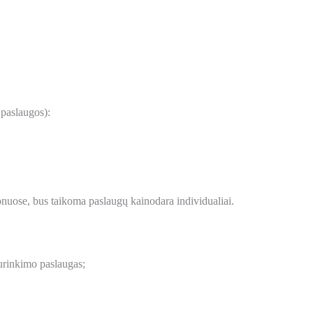
 paslaugos):
onuose, bus taikoma paslaugų kainodara individualiai.
urinkimo paslaugas;